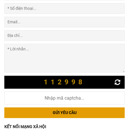
112998
GỬI YÊU CẦU
KẾT NỐI MẠNG XÃ HỘI