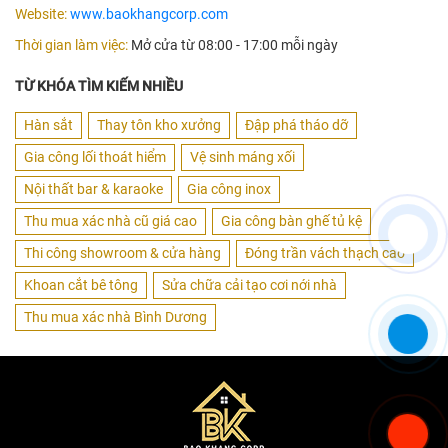
Website:
www.baokhangcorp.com
Thời gian làm việc:
Mở cửa từ 08:00 - 17:00 mỗi ngày
TỪ KHÓA TÌM KIẾM NHIỀU
Hàn sắt
Thay tôn kho xưởng
Đập phá tháo dỡ
Gia công lối thoát hiểm
Vệ sinh máng xối
Nội thất bar & karaoke
Gia công inox
Thu mua xác nhà cũ giá cao
Gia công bàn ghế tủ kệ
Thi công showroom & cửa hàng
Đóng trần vách thạch cao
Khoan cắt bê tông
Sửa chữa cải tạo cơi nới nhà
Thu mua xác nhà Bình Dương