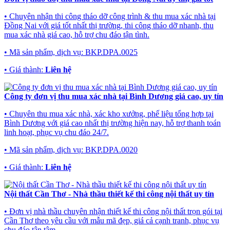
• Chuyên nhận thi công tháo dỡ công trình & thu mua xác nhà tại
Đồng Nai với giá tốt nhất thị trường, thi công tháo dỡ nhanh, thu
mua xác nhà giá cao, hỗ trợ chu đáo tận tình.
• Mã sản phẩm, dịch vụ:
BKP.DPA.0025
• Giá thành:
Liên hệ
Công ty đơn vị thu mua xác nhà tại Bình Dương giá cao, uy tín
• Chuyên thu mua xác nhà, xác kho xưởng, phế liệu tổng hợp tại
Bình Dương với giá cao nhất thị trường hiện nay, hỗ trợ thanh toán
linh hoạt, phục vụ chu đáo 24/7.
• Mã sản phẩm, dịch vụ:
BKP.DPA.0020
• Giá thành:
Liên hệ
Nội thất Cần Thơ - Nhà thầu thiết kế thi công nội thất uy tín
• Đơn vị nhà thầu chuyên nhận thiết kế thi công nội thất trọn gói tại
Cần Thơ theo yêu cầu với mẫu mã đẹp, giá cả cạnh tranh, phục vụ
chu đáo tận tâm.