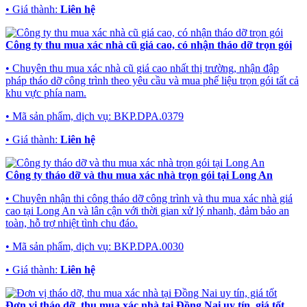
• Giá thành:
Liên hệ
Công ty thu mua xác nhà cũ giá cao, có nhận tháo dỡ trọn gói
• Chuyên thu mua xác nhà cũ giá cao nhất thị trường, nhận đập
pháp tháo dỡ công trình theo yêu cầu và mua phế liệu trọn gói tất cả
khu vực phía nam.
• Mã sản phẩm, dịch vụ:
BKP.DPA.0379
• Giá thành:
Liên hệ
Công ty tháo dỡ và thu mua xác nhà trọn gói tại Long An
• Chuyên nhận thi công tháo dỡ công trình và thu mua xác nhà giá
cao tại Long An và lân cận với thời gian xử lý nhanh, đảm bảo an
toàn, hỗ trợ nhiệt tình chu đáo.
• Mã sản phẩm, dịch vụ:
BKP.DPA.0030
• Giá thành:
Liên hệ
Đơn vị tháo dỡ, thu mua xác nhà tại Đồng Nai uy tín, giá tốt