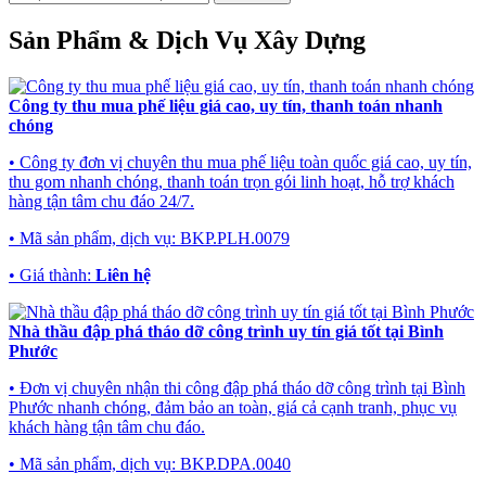
Sản Phẩm & Dịch Vụ Xây Dựng
Công ty thu mua phế liệu giá cao, uy tín, thanh toán nhanh
chóng
• Công ty đơn vị chuyên thu mua phế liệu toàn quốc giá cao, uy tín,
thu gom nhanh chóng, thanh toán trọn gói linh hoạt, hỗ trợ khách
hàng tận tâm chu đáo 24/7.
• Mã sản phẩm, dịch vụ:
BKP.PLH.0079
• Giá thành:
Liên hệ
Nhà thầu đập phá tháo dỡ công trình uy tín giá tốt tại Bình
Phước
• Đơn vị chuyên nhận thi công đập phá tháo dỡ công trình tại Bình
Phước nhanh chóng, đảm bảo an toàn, giá cả cạnh tranh, phục vụ
khách hàng tận tâm chu đáo.
• Mã sản phẩm, dịch vụ:
BKP.DPA.0040