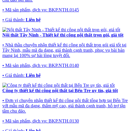
• Mã sản phẩm, dịch vụ:
BKP.NTH.0145
• Giá thành:
Liên hệ
Nội thất Tây Ninh - Thiết kế thi công nội thất trọn gói, giá tốt
• Nhà thầu chuyên nhận thiết kế thi công nội thất trọn gói giá tốt tại
Tây Ninh, mẫu mã đa dạng, giá thành cạnh tranh, phục vụ bài bản
mang lại 100% sự hài lòng tuyệt đối.
• Mã sản phẩm, dịch vụ:
BKP.NTH.0140
• Giá thành:
Liên hệ
Công ty thiết kế thi công nội thất tại Bến Tre uy tín, giá tốt
• Đơn vị chuyên nhận thiết kế thi công nội thất tổng hợp tại Bến Tre
với mẫu mã đa dạng, thẩm mỹ cao, giá thành cạnh tranh, hỗ trợ tận
tâm chu đáo.
• Mã sản phẩm, dịch vụ:
BKP.NTH.0130
• Giá thành:
Liên hệ