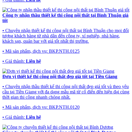
Công ty nhận thầu thiết kế thi công nội thất tại Bình Thuận giá
tốt
• Chuyên nhận thiết kế thi công nội thất tại Bình Thuận cho mọi đối
tượng khách hàng từ nhà dân đến công ty, xí nghiệp, nhà hàng,
khách sạn, quán bar với giá tốt nhất thị trường.
• Mã sản phẩm, dịch vụ:
BKP.NTH.0125
• Giá thành:
Liên hệ
Đơn vị thiết kế thi công nội thất đẹp giá tốt tại Tiền Giang
• Chuyên nhận thầu thiết kế thi công nội thất đẹp giá tốt và theo yêu
cầu tại Tiền Giang với đa dạng mẫu mã từ cổ điển đến hiện đại cùng
thời gian thi công nhanh chóng nhất.
• Mã sản phẩm, dịch vụ:
BKP.NTH.0120
• Giá thành:
Liên hệ