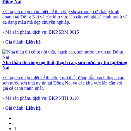
Đồng Nai
• Chuyên nhận thầu thiết kế thi công showroom, cửa hàng kinh
doanh tại Đồng Nai và các khu vực lân cận với giá cả cạnh tranh và
đa dạng mẫu mã đẹp chuyên nghiệp.
• Mã sản phẩm, dịch vụ:
BKP.SRM.0015
• Giá thành:
Liên hệ
Nhà thầu thi công nội thất, thạch cao, sơn nước uy tín tại Đồng
Nai
• Chuyên nhận thiết kế thi công nội thất, đóng trần vách thạch cao,
sơn nước sơn nhà uy tín tại Đồng Nai và các khu vực lân cận với
giá cả canh tranh nhất.
• Mã sản phẩm, dịch vụ:
BKP.NTH.0110
• Giá thành:
Liên hệ
1