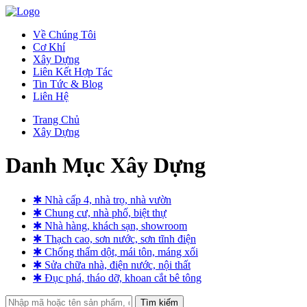
Về Chúng Tôi
Cơ Khí
Xây Dựng
Liên Kết Hợp Tác
Tin Tức & Blog
Liên Hệ
Trang Chủ
Xây Dựng
Danh Mục Xây Dựng
✱ Nhà cấp 4, nhà trọ, nhà vườn
✱ Chung cư, nhà phố, biệt thự
✱ Nhà hàng, khách sạn, showroom
✱ Thạch cao, sơn nước, sơn tĩnh điện
✱ Chống thấm dột, mái tôn, máng xối
✱ Sửa chữa nhà, điện nước, nội thất
✱ Đục phá, tháo dỡ, khoan cắt bê tông
Tìm kiếm