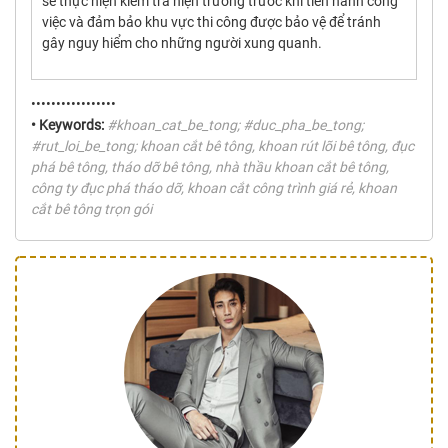
sẽ thực hiện kiểm tra hiện trường trước khi tiến hành công
việc và đảm bảo khu vực thi công được bảo vệ để tránh
gây nguy hiểm cho những người xung quanh.
•••••••••••••••••
• Keywords:
#khoan_cat_be_tong; #duc_pha_be_tong;
#rut_loi_be_tong; khoan cắt bê tông, khoan rút lõi bê tông, đục
phá bê tông, tháo dỡ bê tông, nhà thầu khoan cắt bê tông,
công ty đục phá tháo dỡ, khoan cắt công trình giá rẻ, khoan
cắt bê tông trọn gói