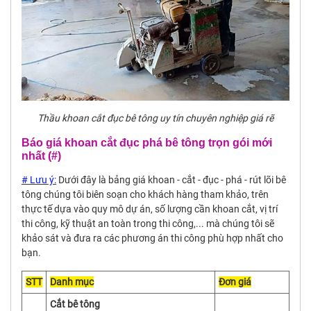
Thầu khoan cắt đục bê tông uy tín chuyên nghiệp giá rẽ
Báo giá khoan cắt đục phá bê tông trọn gói mới
nhất (#)
# Lưu ý:
Dưới đây là bảng giá khoan - cắt - đục - phá - rút lõi bê
tông chúng tôi biên soạn cho khách hàng tham khảo, trên
thực tế dựa vào quy mô dự án, số lượng cần khoan cắt, vị trí
thi công, kỹ thuật an toàn trong thi công,... mà chúng tôi sẽ
khảo sát và đưa ra các phương án thi công phù hợp nhất cho
bạn.
STT
Danh mục
Đơn giá
Cắt bê tông