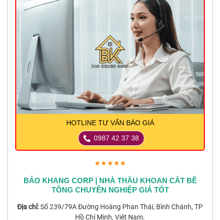
HOTLINE TƯ VẤN BÁO GIÁ
0987 42 37 38
★★★★★
BẢO KHANG CORP | NHÀ THẦU KHOAN CẮT BÊ
TÔNG CHUYÊN NGHIỆP GIÁ TỐT
Địa chỉ:
Số 239/79A Đường Hoàng Phan Thái, Bình Chánh, TP
Hồ Chí Minh, Việt Nam.