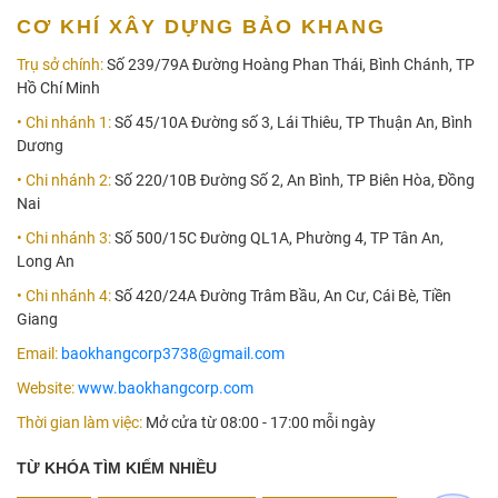
CƠ KHÍ XÂY DỰNG BẢO KHANG
Trụ sở chính:
Số 239/79A Đường Hoàng Phan Thái, Bình Chánh, TP
Hồ Chí Minh
• Chi nhánh 1:
Số 45/10A Đường số 3, Lái Thiêu, TP Thuận An, Bình
Dương
• Chi nhánh 2:
Số 220/10B Đường Số 2, An Bình, TP Biên Hòa, Đồng
Nai
• Chi nhánh 3:
Số 500/15C Đường QL1A, Phường 4, TP Tân An,
Long An
• Chi nhánh 4:
Số 420/24A Đường Trâm Bầu, An Cư, Cái Bè, Tiền
Giang
Email:
baokhangcorp3738@gmail.com
Website:
www.baokhangcorp.com
Thời gian làm việc:
Mở cửa từ 08:00 - 17:00 mỗi ngày
TỪ KHÓA TÌM KIẾM NHIỀU