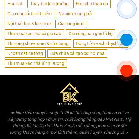
Hàn sắt
Thay tôn kho xưởng
Đập phá tháo dỡ
Gia công lối thoát hiểm
Vệ sinh máng xối
Nội thất bar & karaoke
Gia công inox
Thu mua xác nhà cũ giá cao
Gia công bàn ghế tủ kệ
Thi công showroom & cửa hàng
Đóng trần vách thạch cao
Khoan cắt bê tông
Sửa chữa cải tạo cơi nới nhà
Thu mua xác nhà Bình Dương
★ Nhà thầu chuyên nhận thiết kế thi công công trình cơ khí và
xây dựng tổng hợp với uy tín, chất lượng hàng đầu Việt Nam. Hệ
thống đối tác liên kết khắp 3 miền sẵn sàng phục vụ mọi đối
tượng khách hàng ở mọi tỉnh thành, quận huyện, phường xã ★