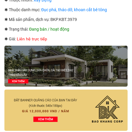
✱ Thuộc nhóm:
Xây Dựng
✱ Thuộc danh mục:
Đục phá, tháo dỡ, khoan cắt bê tông
✱ Mã sản phẩm, dịch vụ:
BKP.KBT.3979
✱ Trạng thái:
Đang bán / hoạt động
✱ Giá:
Liên hệ trực tiếp