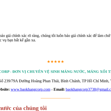
o giá chính xác rõ ràng, chúng tôi luôn báo giá chính xác để làm chứ 
c vụ bạn bất kể gần xa.
★★★★★
ORP - ĐƠN VỊ CHUYÊN VỆ SINH MÁNG NƯỚC, MÁNG XỐI 
ố 239/79A Đường Hoàng Phan Thái, Bình Chánh, TP Hồ Chí Minh, 
bsite:
www.baokhangcorp.com
-
Email:
baokhangcorp3738@gmail.
------------------------
nước của chúng tôi