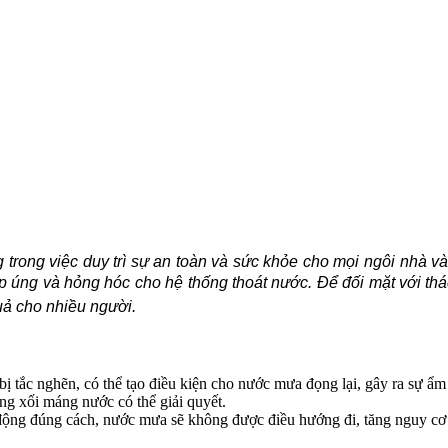
g trong việc duy trì sự an toàn và sức khỏe cho mọi ngôi nhà 
ập úng và hỏng hóc cho hệ thống thoát nước. Để đối mặt với th
uả cho nhiều người.
ị tắc nghẽn, có thể tạo điều kiện cho nước mưa đọng lại, gây ra sự ẩm
ng xối máng nước có thể giải quyết.
ng đúng cách, nước mưa sẽ không được điều hướng đi, tăng nguy cơ n