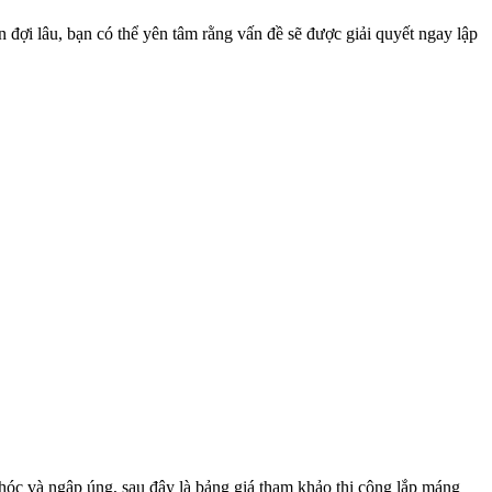
đợi lâu, bạn có thể yên tâm rằng vấn đề sẽ được giải quyết ngay lập
 hóc và ngập úng, sau đây là bảng giá tham khảo thi công lắp máng