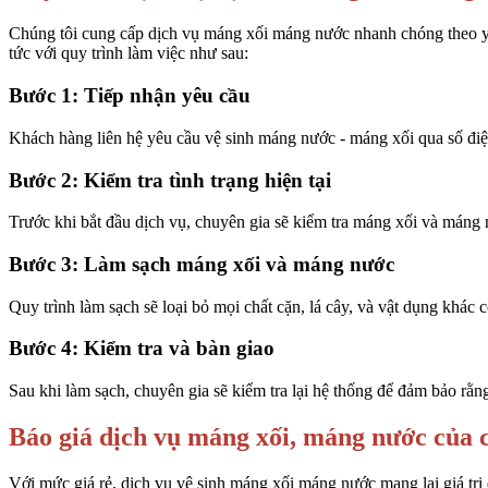
Chúng tôi cung cấp dịch vụ máng xối máng nước nhanh chóng theo yêu
tức với quy trình làm việc như sau:
Bước 1: Tiếp nhận yêu cầu
Khách hàng liên hệ yêu cầu vệ sinh máng nước - máng xối qua số điện
Bước 2: Kiểm tra tình trạng hiện tại
Trước khi bắt đầu dịch vụ, chuyên gia sẽ kiểm tra máng xối và máng
Bước 3: Làm sạch máng xối và máng nước
Quy trình làm sạch sẽ loại bỏ mọi chất cặn, lá cây, và vật dụng khác 
Bước 4: Kiểm tra và bàn giao
Sau khi làm sạch, chuyên gia sẽ kiểm tra lại hệ thống để đảm bảo rằ
Báo giá dịch vụ máng xối, máng nước của 
Với mức giá rẻ, dịch vụ vệ sinh máng xối máng nước mang lại giá trị