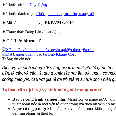
✱ Thuộc nhóm:
Xây Dựng
✱ Thuộc danh mục:
Chống thấm dột, mái tôn, máng xối
✱ Mã sản phẩm, dịch vụ:
BKP.VMX.0010
✱ Trạng thái:
Đang bán / hoạt động
✱ Giá:
Liên hệ trực tiếp
Thông tin chi tiết
Dịch vụ vệ sinh máng xối máng nước là một yếu tố quan trọn
bẩn, lá cây, và các vật dụng khác tắc nghẽn, gây nguy cơ ng
chóng theo yêu cầu với giá rẻ đã trở thành sự lựa chọn hiệu q
Tại sao cần dịch vụ vệ sinh máng xối máng nước?
Bảo vệ công trình và ngôi nhà:
Máng xối và máng nước, khi b
từ sự hỏng hóc là một yếu tố quan trọng mà dịch vụ vệ sinh má
Nguy cơ ngập úng:
Khi máng xối và máng nước không hoạt độ
đến sản phẩm và thiết bị.