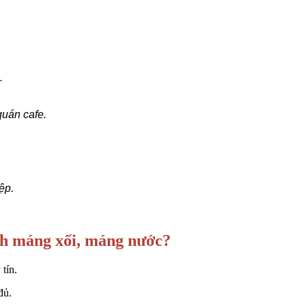
.
uán cafe.
ệp.
nh máng xối, máng nước?
tín.
đủ.