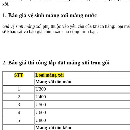
xối.
1. Báo giá vệ sinh máng xối máng nước
Giá vệ sinh máng xối
phụ thuộc vào yêu cầu của khách hàng: loại máng 
sẽ khảo sát và báo giá chính xác cho công trình bạn.
2. Báo giá thi công lắp đặt máng xối trọn gói
STT
Loại máng xối
Máng xối tôn màu
1
U300
2
U400
3
U500
4
U600
5
U800
Máng xối tôn kẽm