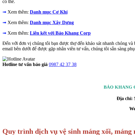
có thể.
➟
Xem thêm:
Danh mục Cơ Khí
➟
Xem thêm:
Danh mục Xây Dựng
➟
Xem thêm:
Liên kết với Bảo Khang Corp
Đến với đơn vị chúng tôi bạn được thợ đến khảo sát nhanh chóng và bá
email bên dưới để được gặp nhân viên tư vấn, chúng tôi sẵn sàng phụ
Hotline tư vấn báo giá
0987 42 37 38
BẢO KHANG C
Địa chỉ:
S
We
Quy trình dịch vụ vệ sinh máng xối, máng 