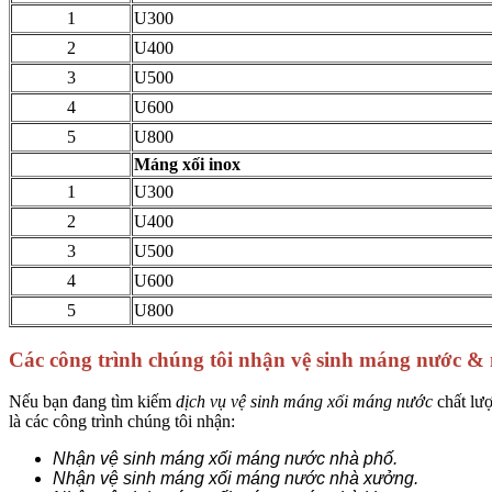
1
U300
2
U400
3
U500
4
U600
5
U800
Máng xối inox
1
U300
2
U400
3
U500
4
U600
5
U800
Các công trình chúng tôi nhận vệ sinh máng nước &
Nếu bạn đang tìm kiếm
dịch vụ vệ sinh máng xối máng nước
chất lượ
là các công trình chúng tôi nhận:
Nhận vệ sinh máng xối máng nước nhà phố.
Nhận vệ sinh máng xối máng nước nhà xưởng.