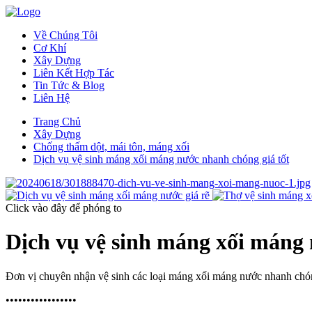
Về Chúng Tôi
Cơ Khí
Xây Dựng
Liên Kết Hợp Tác
Tin Tức & Blog
Liên Hệ
Trang Chủ
Xây Dựng
Chống thấm dột, mái tôn, máng xối
Dịch vụ vệ sinh máng xối máng nước nhanh chóng giá tốt
Click vào đây
để phóng to
Dịch vụ vệ sinh máng xối máng 
Đơn vị chuyên nhận vệ sinh các loại máng xối máng nước nhanh chóng g
•••••••••••••••••