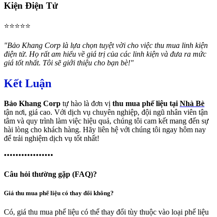
Kiện Điện Tử
⭐⭐⭐⭐⭐
"Bảo Khang Corp là lựa chọn tuyệt vời cho việc thu mua linh kiện
điện tử. Họ rất am hiểu về giá trị của các linh kiện và đưa ra mức
giá tốt nhất. Tôi sẽ giới thiệu cho bạn bè!"
Kết Luận
Bảo Khang Corp
tự hào là đơn vị
thu mua phế liệu tại
Nhà Bè
tận nơi, giá cao. Với dịch vụ chuyên nghiệp, đội ngũ nhân viên tận
tâm và quy trình làm việc hiệu quả, chúng tôi cam kết mang đến sự
hài lòng cho khách hàng. Hãy liên hệ với chúng tôi ngay hôm nay
để trải nghiệm dịch vụ tốt nhất!
•••••••••••••••••
Câu hỏi thường gặp (FAQ)?
Giá thu mua phế liệu có thay đổi không?
Có, giá thu mua phế liệu có thể thay đổi tùy thuộc vào loại phế liệu