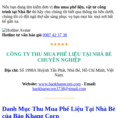
Nếu bạn đang tìm kiếm đơn vị
thu mua phế liệu, vật tư công
trình tại Nhà Bè
thì hãy cho chúng tôi biết qua thông tin bên dưới,
chúng tôi có đội ngũ thợ sẵn sàng phục vụ bạn mọi lúc mọi nơi bất
kể gần xa.
Hotline tư vấn báo giá
0987 42 37 38
★★★★★
CÔNG TY THU MUA PHẾ LIỆU TẠI NHÀ BÈ
CHUYÊN NGHIỆP
Địa chỉ:
Số 1998A Huỳnh Tấn Phát, Nhà Bè, Hồ Chí Minh, Việt
Nam.
Website:
www.baokhangcorp.com
-
Email:
baokhangcorp3738@gmail.com
------------------------
Danh Mục Thu Mua Phế Liệu Tại Nhà Bè
của Bảo Khang Corp