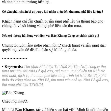
và tình hình thị trường hiện tại.
Có cần phải chuẩn bị gì trước khi nhân viên đến thu mua phế liệu không?
Khách hàng chỉ cần chuẩn bị sẵn sàng phế liệu và thông báo cho
chúng tôi về số lượng và loại phế liệu cần thu mua.
Nếu tôi không hài lòng với dịch vụ, Bảo Khang Corp có chính sách gì?
Chúng tôi luôn lắng nghe phản hồi từ khách hàng và sẵn sàng giải
quyết mọi vấn đề để đảm bảo sự hài lòng tối đa.
•••••••••••••••••
• Keywords:
Thu Mua Phế Liệu Tại Nhà Bè Tận Nơi, công ty thu
mua phế liệu tại Nhà Bè giá cao, giá thu mua phế liệu tại Nhà Bè
mới nhất, dịch vụ thu mua phế liệu công trình tại Nhà Bè, đập phá
tháo dỡ công trình tại Nhà Bè, thu mua xác nhà tại Nhà Bè giá cao,
thu mua phế liệu TPHCM
Chào mọi người,
Mình là
Bảo Khang
, tác giả biên soạn bài viết. Mình là một chuyên