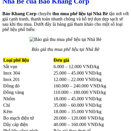
Nhà Bè của Bảo Khang Corp
Bảo Khang Corp
chuyên
thu mua phế liệu tại Nhà Bè
tận nơi với
giá cạnh tranh, thanh toán nhanh chóng và hỗ trợ dọn dẹp sạch sẽ
sau khi thu mua. Dưới đây là bảng giá tham khảo cho một số loại
phế liệu phổ biến:
Báo giá thu mua phế liệu tại Nhà Bè
Loại phế liệu
Đơn giá
Sắt vụn
6.000 – 12.000 VNĐ/kg
Inox 304
25.000 – 45.000 VNĐ/kg
Inox 201
12.000 – 22.000 VNĐ/kg
Đồng đỏ
160.000 – 240.000 VNĐ/kg
Đồng vàng
110.000 – 180.000 VNĐ/kg
Nhôm
18.000 – 45.000 VNĐ/kg
Chì
35.000 – 60.000 VNĐ/kg
Kẽm
18.000 – 35.000 VNĐ/kg
Bo mạch điện tử
20.000 – 120.000 VNĐ/kg
Dây cáp điện
40.000 – 160.000 VNĐ/kg
Phế liệu công trình
Báo giá theo thực tế