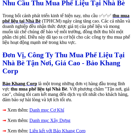
Nhu Cầu Thu Mua Phế Liệu Tại Nhà Bè
Trong bối cảnh phát triển kinh tế hiện nay, nhu cầu ✅✅✅
thu mua
phế liệu tại Nhà Bè
(TPHCM) ngày càng tăng cao. Các cá nhân và
doanh nghiệp đều nhận thức được giá trị của phế liệu và mong
muốn tái chế chúng để bảo vệ môi trường, đồng thời thu hồi một
phần chi phí. Điều này đã tạo ra cơ hội cho các công ty thu mua phế
liệu hoạt động mạnh mẽ trong khu vực.
Đơn Vị, Công Ty Thu Mua Phế Liệu Tại
Nhà Bè Tận Nơi, Giá Cao - Bảo Khang
Corp
Bảo Khang Corp
là một trong những đơn vị hàng đầu trong lĩnh
vực
thu mua phế liệu tại Nhà Bè
. Với phương châm "Tận nơi, giá
cao", chúng tôi cam kết mang đến dịch vụ tốt nhất cho khách hàng,
đảm bảo sự hài lòng và lợi ích tối ưu.
➟
Xem thêm:
Danh mục Cơ Khí
➟
Xem thêm:
Danh mục Xây Dựng
➟
Xem thêm:
Liên kết với Bảo Khang Corp