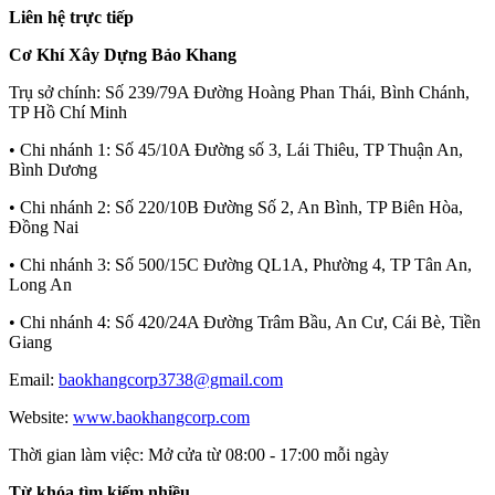
Liên hệ trực tiếp
Cơ Khí Xây Dựng Bảo Khang
Trụ sở chính:
Số 239/79A Đường Hoàng Phan Thái, Bình Chánh,
TP Hồ Chí Minh
• Chi nhánh 1:
Số 45/10A Đường số 3, Lái Thiêu, TP Thuận An,
Bình Dương
• Chi nhánh 2:
Số 220/10B Đường Số 2, An Bình, TP Biên Hòa,
Đồng Nai
• Chi nhánh 3:
Số 500/15C Đường QL1A, Phường 4, TP Tân An,
Long An
• Chi nhánh 4:
Số 420/24A Đường Trâm Bầu, An Cư, Cái Bè, Tiền
Giang
Email:
baokhangcorp3738@gmail.com
Website:
www.baokhangcorp.com
Thời gian làm việc:
Mở cửa từ 08:00 - 17:00 mỗi ngày
Từ khóa tìm kiếm nhiều