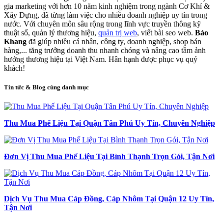
gia marketing với hơn 10 năm kinh nghiệm trong ngành Cơ Khí &
Xây Dựng, đã từng làm việc cho nhiều doanh nghiệp uy tín trong
nước. Với chuyên môn sâu rộng trong lĩnh vực truyền thông kỹ
thuật số, quản lý thương hiệu,
quản trị web
, viết bài seo web.
Bảo
Khang
đã giúp nhiều cá nhân, công ty, doanh nghiệp, shop bán
hàng,... tăng trưởng doanh thu nhanh chóng và nâng cao tầm ảnh
hưởng thương hiệu tại Việt Nam. Hân hạnh được phục vụ quý
khách!
Tin tức & Blog cùng danh mục
Thu Mua Phế Liệu Tại Quận Tân Phú Uy Tín, Chuyên Nghiệp
Đơn Vị Thu Mua Phế Liệu Tại Bình Thạnh Trọn Gói, Tận Nơi
Dịch Vụ Thu Mua Cáp Đồng, Cáp Nhôm Tại Quận 12 Uy Tín,
Tận Nơi