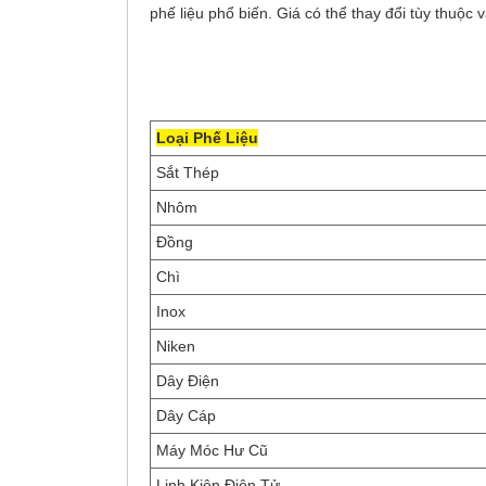
phế liệu phổ biến. Giá có thể thay đổi tùy thuộc 
Loại Phế Liệu
Sắt Thép
Nhôm
Đồng
Chì
Inox
Niken
Dây Điện
Dây Cáp
Máy Móc Hư Cũ
Linh Kiện Điện Tử