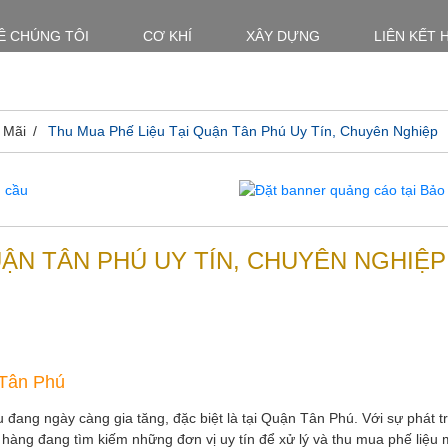
Ề CHÚNG TÔI
CƠ KHÍ
XÂY DỰNG
LIÊN KẾT 
 Mãi
Thu Mua Phế Liệu Tại Quận Tân Phú Uy Tín, Chuyên Nghiệp
UẬN TÂN PHÚ UY TÍN, CHUYÊN NGHIỆP
 Tân Phú
ệu đang ngày càng gia tăng, đặc biệt là tại Quận Tân Phú. Với sự phát 
 hàng đang tìm kiếm những đơn vị uy tín để xử lý và thu mua phế liệu