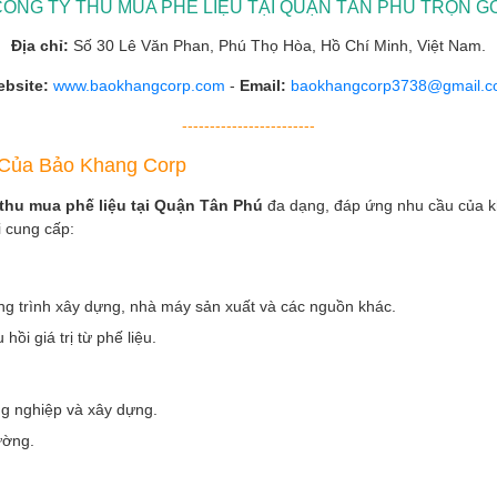
CÔNG TY THU MUA PHẾ LIỆU TẠI QUẬN TÂN PHÚ TRỌN GÓ
Địa chỉ:
Số 30 Lê Văn Phan, Phú Thọ Hòa, Hồ Chí Minh, Việt Nam.
bsite:
www.baokhangcorp.com
-
Email:
baokhangcorp3738@gmail.
------------------------
 Của Bảo Khang Corp
thu mua phế liệu tại Quận Tân Phú
đa dạng, đáp ứng nhu cầu của kh
i cung cấp:
ông trình xây dựng, nhà máy sản xuất và các nguồn khác.
ồi giá trị từ phế liệu.
g nghiệp và xây dựng.
rường.