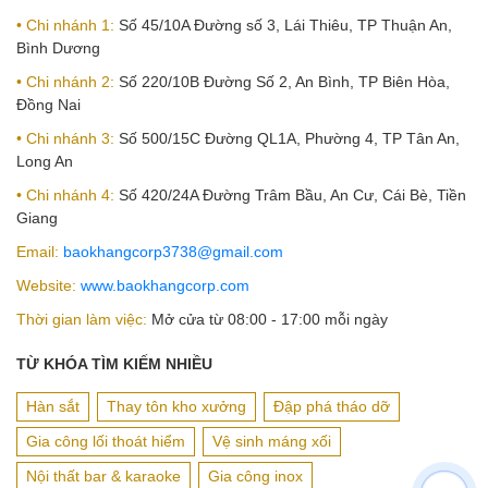
• Chi nhánh 1:
Số 45/10A Đường số 3, Lái Thiêu, TP Thuận An,
Bình Dương
• Chi nhánh 2:
Số 220/10B Đường Số 2, An Bình, TP Biên Hòa,
Đồng Nai
• Chi nhánh 3:
Số 500/15C Đường QL1A, Phường 4, TP Tân An,
Long An
• Chi nhánh 4:
Số 420/24A Đường Trâm Bầu, An Cư, Cái Bè, Tiền
Giang
Email:
baokhangcorp3738@gmail.com
Website:
www.baokhangcorp.com
Thời gian làm việc:
Mở cửa từ 08:00 - 17:00 mỗi ngày
TỪ KHÓA TÌM KIẾM NHIỀU
Hàn sắt
Thay tôn kho xưởng
Đập phá tháo dỡ
Gia công lối thoát hiểm
Vệ sinh máng xối
Nội thất bar & karaoke
Gia công inox