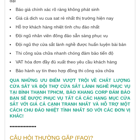
đại
Báo giá chính xác rõ ràng không phát sinh
Giá cả dich vu cua sat rẻ nhất thị trường hiện nay
Hỗ trợ khách hàng nhiệt tình chu đáo nhất
Đội ngũ nhân viên đông đảo sẵn sàng phục vụ
Đội ngũ thợ cửa sắt lành nghề được huấn luyện bài bản
Thi công sửa chữa nhanh chóng đảm bảo tiến độ
VAT hóa đơn đầy đủ xuất theo yêu cầu khách hàng
Bảo hành uy tín theo hợp đồng thi công sửa chữa
QUA NHỮNG ƯU ĐIỂM VƯỢT TRỘI VỀ CHẤT LƯỢNG
CỬA SẮT VÀ ĐỘI THỢ CỬA SẮT LÀNH NGHỀ PHỤC VỤ
TẠI BÌNH THẠNH TPHCM, BẢO KHANG CORP ĐẢM BẢO
BẠN SẼ ĐƯỢC PHỤC VỤ TẤT CẢ CÁC HẠNG MỤC CỬA
SẮT VỚI GIÁ CẢ CẠNH TRANH NHẤT VÀ HỖ TRỢ MỘT
CÁCH CHU ĐÁO NHIỆT TÌNH NHẤT SO VỚI CÁC ĐƠN VỊ
KHÁC!
•••••••••••••••••
CÂU HỎI THƯỜNG GẶP (FAQ)?