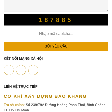
187885
GỬI YÊU CẦU
KẾT NỐI MẠNG XÃ HỘI
LIÊN HỆ TRỰC TIẾP
CƠ KHÍ XÂY DỰNG BẢO KHANG
Trụ sở chính:
Số 239/79A Đường Hoàng Phan Thái, Bình Chánh,
TP Hồ Chí Minh