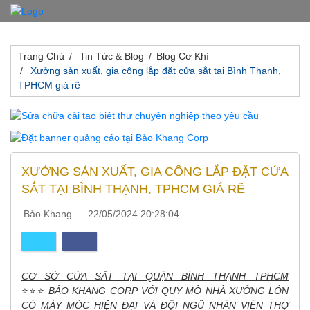
Trang Chủ
Tin Tức & Blog
Blog Cơ Khí
Xưởng sản xuất, gia công lắp đặt cửa sắt tại Bình Thạnh,
TPHCM giá rẽ
XƯỞNG SẢN XUẤT, GIA CÔNG LẮP ĐẶT CỬA
SẮT TẠI BÌNH THẠNH, TPHCM GIÁ RẼ
Bảo Khang
22/05/2024 20:28:04
CƠ SỞ CỬA SẮT TẠI QUẬN BÌNH THẠNH TPHCM
⭐⭐⭐
BẢO KHANG CORP VỚI QUY MÔ NHÀ XƯỞNG LỚN
CÓ MÁY MÓC HIỆN ĐẠI VÀ ĐỘI NGŨ NHÂN VIÊN THỢ