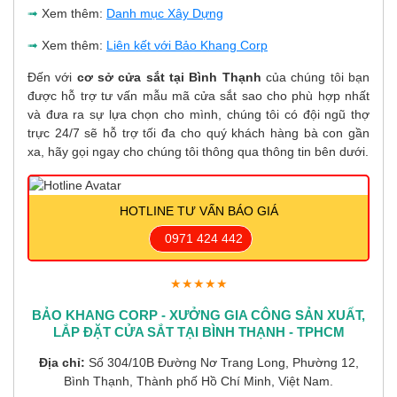
➟
Xem thêm:
Danh mục Xây Dựng
➟
Xem thêm:
Liên kết với Bảo Khang Corp
Đến với
cơ sở cửa sắt tại Bình Thạnh
của chúng tôi bạn
được hỗ trợ tư vấn mẫu mã cửa sắt sao cho phù hợp nhất
và đưa ra sự lựa chọn cho mình, chúng tôi có đội ngũ thợ
trực 24/7 sẽ hỗ trợ tối đa cho quý khách hàng bà con gần
xa, hãy gọi ngay cho chúng tôi thông qua thông tin bên dưới.
HOTLINE TƯ VẤN BÁO GIÁ
0971 424 442
★★★★★
BẢO KHANG CORP - XƯỞNG GIA CÔNG SẢN XUẤT,
LẮP ĐẶT CỬA SẮT TẠI BÌNH THẠNH - TPHCM
Địa chỉ:
Số 304/10B Đường Nơ Trang Long, Phường 12,
Bình Thạnh, Thành phố Hồ Chí Minh, Việt Nam.