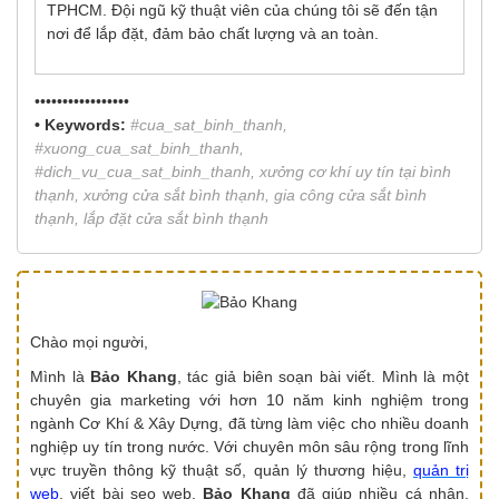
TPHCM. Đội ngũ kỹ thuật viên của chúng tôi sẽ đến tận
nơi để lắp đặt, đảm bảo chất lượng và an toàn.
•••••••••••••••••
• Keywords:
#cua_sat_binh_thanh,
#xuong_cua_sat_binh_thanh,
#dich_vu_cua_sat_binh_thanh, xưởng cơ khí uy tín tại bình
thạnh, xưởng cửa sắt bình thạnh, gia công cửa sắt bình
thạnh, lắp đặt cửa sắt bình thạnh
Chào mọi người,
Mình là
Bảo Khang
, tác giả biên soạn bài viết. Mình là một
chuyên gia marketing với hơn 10 năm kinh nghiệm trong
ngành Cơ Khí & Xây Dựng, đã từng làm việc cho nhiều doanh
nghiệp uy tín trong nước. Với chuyên môn sâu rộng trong lĩnh
vực truyền thông kỹ thuật số, quản lý thương hiệu,
quản trị
web
, viết bài seo web.
Bảo Khang
đã giúp nhiều cá nhân,