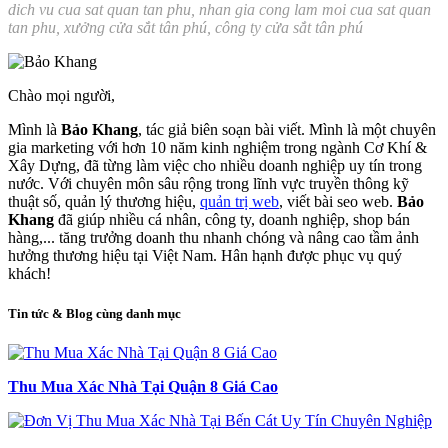
dich vu cua sat quan tan phu, nhan gia cong lam moi cua sat quan
tan phu, xưởng cửa sắt tân phú, công ty cửa sắt tân phú
Chào mọi người,
Mình là
Bảo Khang
, tác giả biên soạn bài viết. Mình là một chuyên
gia marketing với hơn 10 năm kinh nghiệm trong ngành Cơ Khí &
Xây Dựng, đã từng làm việc cho nhiều doanh nghiệp uy tín trong
nước. Với chuyên môn sâu rộng trong lĩnh vực truyền thông kỹ
thuật số, quản lý thương hiệu,
quản trị web
, viết bài seo web.
Bảo
Khang
đã giúp nhiều cá nhân, công ty, doanh nghiệp, shop bán
hàng,... tăng trưởng doanh thu nhanh chóng và nâng cao tầm ảnh
hưởng thương hiệu tại Việt Nam. Hân hạnh được phục vụ quý
khách!
Tin tức & Blog cùng danh mục
Thu Mua Xác Nhà Tại Quận 8 Giá Cao