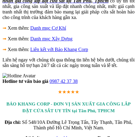
nhận gia công lắp đặt cửa sắt tại Tân Phú, Tphcm
có uy tín tốt
nhất, gia công sản xuất và lắp đặt nhanh chóng nhất, mức giá cạnh
tranh nhất thị trường đảm bảo mang lại giải pháp cửa sắt hoàn hảo
cho công trình của khách hàng gần xa.
➟
Xem thêm:
Danh mục Cơ Khí
➟
Xem thêm:
Danh mục Xây Dựng
➟
Xem thêm:
Liên kết với Bảo Khang Corp
Liên hệ ngay với chúng tôi qua thông tin liên hệ bên dưới, chúng tôi
sẵn sàng hỗ trợ bạn 24/7 tất cả các ngày trong tuần và lễ tết.
Hotline tư vấn báo giá
0987 42 37 38
★★★★★
BẢO KHANG CORP - ĐƠN VỊ SẢN XUẤT GIA CÔNG LẮP
ĐẶT CỬA SẮT UY TÍN tại Tân Phú, TPHCM
Địa chỉ:
Số 548/10A Đường Lê Trọng Tấn, Tây Thạnh, Tân Phú,
Thành phố Hồ Chí Minh, Việt Nam.