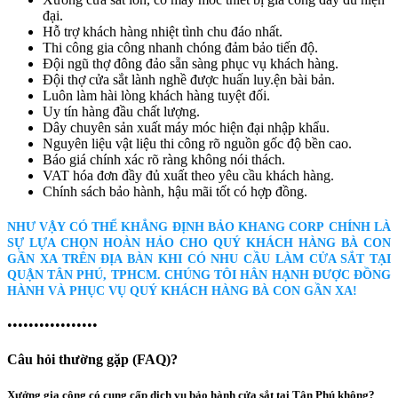
đại.
Hỗ trợ khách hàng nhiệt tình chu đáo nhất.
Thi công gia công nhanh chóng đảm bảo tiến độ.
Đội ngũ thợ đông đảo sẵn sàng phục vụ khách hàng.
Đội thợ cửa sắt lành nghề được huấn luy.ện bài bản.
Luôn làm hài lòng khách hàng tuyệt đối.
Uy tín hàng đầu chất lượng.
Dây chuyên sản xuất máy móc hiện đại nhập khẩu.
Nguyên liệu vật liệu thi công rõ nguồn gốc độ bền cao.
Báo giá chính xác rõ ràng không nói thách.
VAT hóa đơn đầy đủ xuất theo yêu cầu khách hàng.
Chính sách bảo hành, hậu mãi tốt có hợp đồng.
NHƯ VẬY CÓ THỂ KHẲNG ĐỊNH BẢO KHANG CORP CHÍNH LÀ
SỰ LỰA CHỌN HOÀN HẢO CHO QUÝ KHÁCH HÀNG BÀ CON
GẦN XA TRÊN ĐỊA BÀN KHI CÓ NHU CẦU LÀM CỬA SẮT TẠI
QUẬN TÂN PHÚ, TPHCM. CHÚNG TÔI HÂN HẠNH ĐƯỢC ĐỒNG
HÀNH VÀ PHỤC VỤ QUÝ KHÁCH HÀNG BÀ CON GẦN XA!
•••••••••••••••••
Câu hỏi thường gặp (FAQ)?
Xưởng gia công có cung cấp dịch vụ bảo hành cửa sắt tại Tân Phú không?