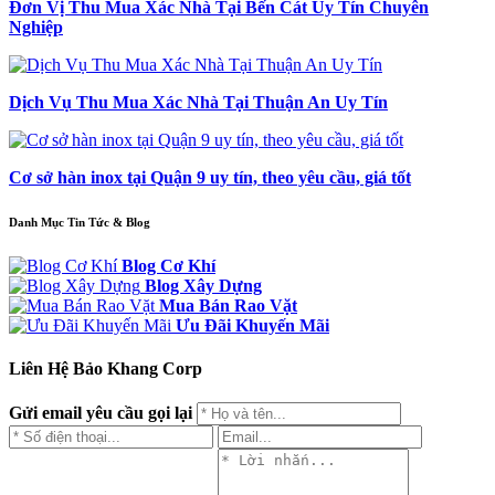
Đơn Vị Thu Mua Xác Nhà Tại Bến Cát Uy Tín Chuyên
Nghiệp
Dịch Vụ Thu Mua Xác Nhà Tại Thuận An Uy Tín
Cơ sở hàn inox tại Quận 9 uy tín, theo yêu cầu, giá tốt
Danh Mục Tin Tức & Blog
Blog Cơ Khí
Blog Xây Dựng
Mua Bán Rao Vặt
Ưu Đãi Khuyến Mãi
Liên Hệ Bảo Khang Corp
Gửi email yêu cầu gọi lại