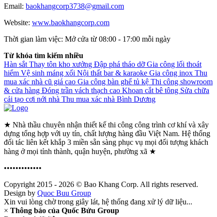
Email:
baokhangcorp3738@gmail.com
Website:
www.baokhangcorp.com
Thời gian làm việc:
Mở cửa từ 08:00 - 17:00 mỗi ngày
Từ khóa tìm kiếm nhiều
Hàn sắt
Thay tôn kho xưởng
Đập phá tháo dỡ
Gia công lối thoát
hiểm
Vệ sinh máng xối
Nội thất bar & karaoke
Gia công inox
Thu
mua xác nhà cũ giá cao
Gia công bàn ghế tủ kệ
Thi công showroom
& cửa hàng
Đóng trần vách thạch cao
Khoan cắt bê tông
Sửa chữa
cải tạo cơi nới nhà
Thu mua xác nhà Bình Dương
★ Nhà thầu chuyên nhận thiết kế thi công công trình cơ khí và xây
dựng tổng hợp với uy tín, chất lượng hàng đầu Việt Nam. Hệ thống
đối tác liên kết khắp 3 miền sẵn sàng phục vụ mọi đối tượng khách
hàng ở mọi tỉnh thành, quận huyện, phường xã ★
•••••••••••••
Copyright 2015 - 2026 © Bao Khang Corp. All rights reserved.
Design by
Quoc Buu Group
Xin vui lòng chờ trong giây lát, hệ thống đang xử lý dữ liệu...
×
Thông báo của Quốc Bửu Group