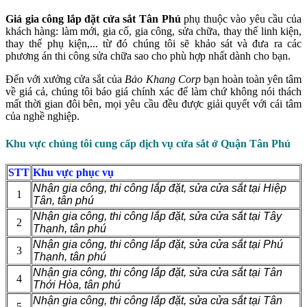
Giá gia công lắp đặt cửa sắt Tân Phú
phụ thuộc vào yêu cầu của
khách hàng: làm mới, gia cố, gia công, sửa chữa, thay thế linh kiện,
thay thế phụ kiện,... từ đó chúng tôi sẽ khảo sát và đưa ra các
phương án thi công sửa chữa sao cho phù hợp nhất dành cho bạn.
Đến với xưởng cửa sắt của
Bảo Khang Corp
bạn hoàn toàn yên tâm
về giá cả, chúng tôi báo giá chính xác để làm chứ không nói thách
mất thời gian đôi bên, mọi yêu cầu đều được giải quyết với cái tâm
của nghề nghiệp.
Khu vực chúng tôi cung cấp dịch vụ cửa sắt ở Quận Tân Phú
STT
Khu vực phục vụ
Nhận gia công, thi công lắp đặt, sửa cửa sắt tại Hiệp
1
Tân, tân phú
Nhận gia công, thi công lắp đặt, sửa cửa sắt tại Tây
2
Thạnh, tân phú
Nhận gia công, thi công lắp đặt, sửa cửa sắt tại Phú
3
Thạnh, tân phú
Nhận gia công, thi công lắp đặt, sửa cửa sắt tại Tân
4
Thới Hòa, tân phú
Nhận gia công, thi công lắp đặt, sửa cửa sắt tại Tân
5