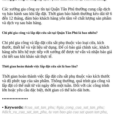
Các xưởng gia công uy tín tại Quận Tân Phú thường cung cấp dịch
vụ bảo hành sau khi lắp đặt. Thời gian bảo hành thường kéo dài từ 6
đến 12 tháng, đảm bảo khách hàng yên tâm về chất lượng sản phẩm
và dịch vụ sau bán hàng.
Chi phí gia công và lắp đặt cửa sắt tại Quận Tân Phú là bao nhiêu?
Chi phí gia công và lắp đặt cửa sắt phụ thuộc vào loại cửa, kích
thước, thiết kế và vật liệu sử dụng. Để có báo giá chính xác, khách
hàng nên liên hệ trực tiếp với xưởng để được tư vấn và nhận báo giá
chi tiết sau khi khảo sát thực tế.
Thời gian hoàn thành việc lắp đặt cửa sắt là bao lâu?
Thời gian hoàn thành việc lắp đặt cửa sắt phụ thuộc vào kích thước
và độ phức tạp của sản phẩm. Thông thường, quá trình gia công và
lắp đặt có thể mất từ vài ngày đến một tuần. Đối với các công trình
lớn hoặc yêu cầu đặc biệt, thời gian có thể kéo dài hơn.
•••••••••••••••••
• Keywords:
#cua_sat_tan_phu; #gia_cong_cua_sat_tan_phu;
#dich_vu_cua_sat_tan_phu, tu van bao gia cua sat quan tan phu,