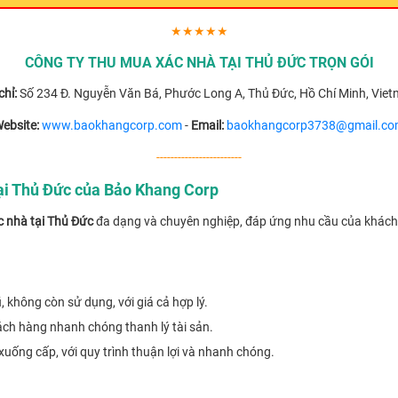
★★★★★
CÔNG TY THU MUA XÁC NHÀ TẠI THỦ ĐỨC TRỌN GÓI
chỉ:
Số 234 Đ. Nguyễn Văn Bá, Phước Long A, Thủ Đức, Hồ Chí Minh, Viet
ebsite:
www.baokhangcorp.com
-
Email:
baokhangcorp3738@gmail.c
------------------------
i Thủ Đức của Bảo Khang Corp
 nhà tại Thủ Đức
đa dạng và chuyên nghiệp, đáp ứng nhu cầu của khách h
 không còn sử dụng, với giá cả hợp lý.
ách hàng nhanh chóng thanh lý tài sản.
xuống cấp, với quy trình thuận lợi và nhanh chóng.