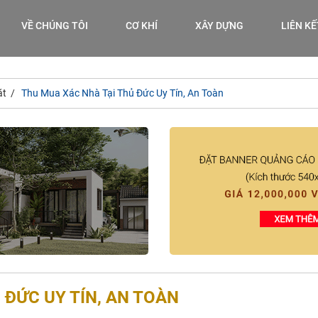
VỀ CHÚNG TÔI
CƠ KHÍ
XÂY DỰNG
LIÊN K
ặt
Thu Mua Xác Nhà Tại Thủ Đức Uy Tín, An Toàn
 ĐỨC UY TÍN, AN TOÀN