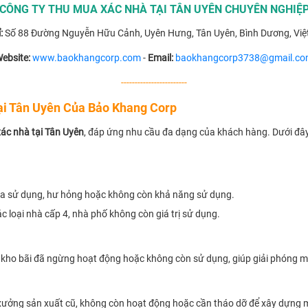
CÔNG TY THU MUA XÁC NHÀ TẠI TÂN UYÊN CHUYÊN NGHIỆ
:
Số 88 Đường Nguyễn Hữu Cảnh, Uyên Hưng, Tân Uyên, Bình Dương, Việ
ebsite:
www.baokhangcorp.com
-
Email:
baokhangcorp3738@gmail.c
------------------------
ại Tân Uyên Của Bảo Khang Corp
ác nhà tại Tân Uyên
, đáp ứng nhu cầu đa dạng của khách hàng. Dưới đây 
qua sử dụng, hư hỏng hoặc không còn khả năng sử dụng.
 loại nhà cấp 4, nhà phố không còn giá trị sử dụng.
 kho bãi đã ngừng hoạt động hoặc không còn sử dụng, giúp giải phóng m
ưởng sản xuất cũ, không còn hoạt động hoặc cần tháo dỡ để xây dựng 