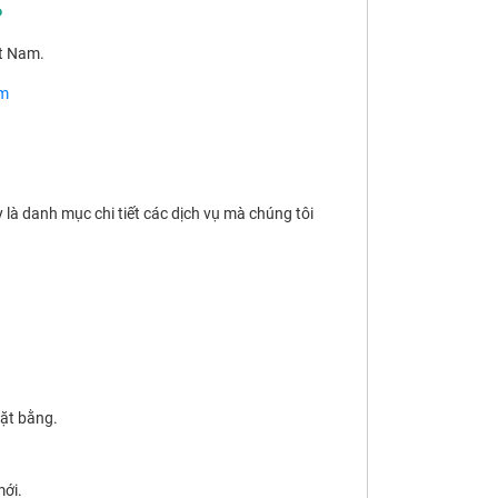
P
t Nam.
om
là danh mục chi tiết các dịch vụ mà chúng tôi
ặt bằng.
mới.