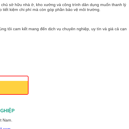
u chủ sở hữu nhà ở, kho xưởng và công trình dân dụng muốn thanh lý
 tiết kiệm chi phí mà còn góp phần bảo vệ môi trường.
úng tôi cam kết mang đến dịch vụ chuyên nghiệp, uy tín và giá cả cạnh
NGHIỆP
ệt Nam.