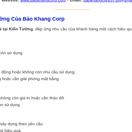
Website:
www.baokhangcorp.com
-
Email:
baokhangcorp3738@gmai
------------------------
ường Của Bảo Khang Corp
à tại Kiến Tường
, đáp ứng nhu cầu của khách hàng một cách hiệu quả
 còn sử dụng
t động hoặc không còn nhu cầu sử dụng.
 hoặc cần giải phóng mặt bằng.
hông còn giá trị hoặc cần tháo dỡ.
òn sử dụng.
 xây dựng theo yêu cầu.
và hiệu quả.