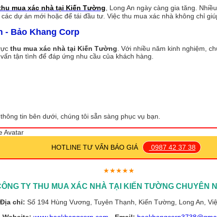
thu mua xác nhà tại Kiến Tường
, Long An ngày càng gia tăng. Nhiề
ác dự án mới hoặc để tái đầu tư. Việc thu mua xác nhà không chỉ giúp
n - Bảo Khang Corp
 vực
thu mua xác nhà tại Kiến Tường
. Với nhiều năm kinh nghiệm, ch
ư vấn tận tình để đáp ứng nhu cầu của khách hàng.
thông tin bên dưới, chúng tôi sẵn sàng phục vụ bạn.
HOTLINE TƯ VẤN BÁO GIÁ
0987 42 37 38
★★★★★
CÔNG TY THU MUA XÁC NHÀ TẠI KIẾN TƯỜNG CHUYÊN 
Địa chỉ:
Số 194 Hùng Vương, Tuyên Thạnh, Kiến Tường, Long An, Vi