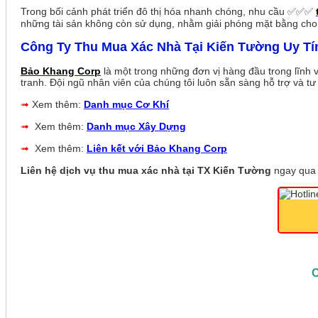
Trong bối cảnh phát triển đô thị hóa nhanh chóng, nhu cầu ✅✅✅
những tài sản không còn sử dụng, nhằm giải phóng mặt bằng cho c
Công Ty Thu Mua Xác Nhà Tại Kiến Tường Uy Tí
Bảo Khang Corp
là một trong những đơn vị hàng đầu trong lĩnh
tranh. Đội ngũ nhân viên của chúng tôi luôn sẵn sàng hỗ trợ và t
➟
Xem thêm:
Danh mục Cơ Khí
➟
Xem thêm:
Danh mục Xây Dựng
➟
Xem thêm:
Liên kết với Bảo Khang Corp
Liên hệ dịch vụ thu mua xác nhà tại TX Kiến Tường
ngay qua 