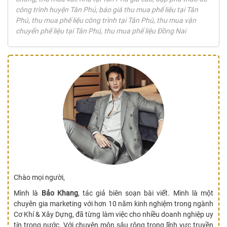
công trình huyện Tân Phú, báo giá thu mua phế liệu tại Tân
Phú, thu mua phế liệu công trình tại Tân Phú, thu mua vận
chuyển phế liệu tại Tân Phú, thu mua phế liệu Đồng Nai
Chào mọi người,
Mình là
Bảo Khang
, tác giả biên soạn bài viết. Mình là một
chuyên gia marketing với hơn 10 năm kinh nghiệm trong ngành
Cơ Khí & Xây Dựng, đã từng làm việc cho nhiều doanh nghiệp uy
tín trong nước. Với chuyên môn sâu rộng trong lĩnh vực truyền