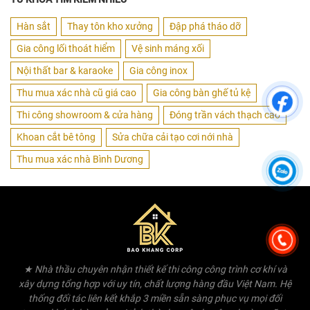
Hàn sắt
Thay tôn kho xưởng
Đập phá tháo dỡ
Gia công lối thoát hiểm
Vệ sinh máng xối
Nội thất bar & karaoke
Gia công inox
Thu mua xác nhà cũ giá cao
Gia công bàn ghế tủ kệ
Thi công showroom & cửa hàng
Đóng trần vách thạch cao
Khoan cắt bê tông
Sửa chữa cải tạo cơi nới nhà
Thu mua xác nhà Bình Dương
★ Nhà thầu chuyên nhận thiết kế thi công công trình cơ khí và
xây dựng tổng hợp với uy tín, chất lượng hàng đầu Việt Nam. Hệ
thống đối tác liên kết khắp 3 miền sẵn sàng phục vụ mọi đối