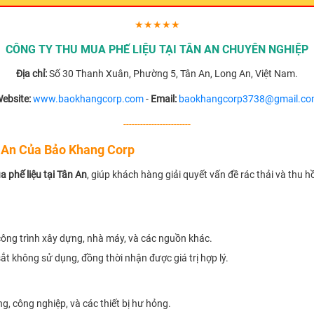
★★★★★
CÔNG TY THU MUA PHẾ LIỆU TẠI TÂN AN CHUYÊN NGHIỆP
Địa chỉ:
Số 30 Thanh Xuân, Phường 5, Tân An, Long An, Việt Nam.
ebsite:
www.baokhangcorp.com
-
Email:
baokhangcorp3738@gmail.c
------------------------
n An Của Bảo Khang Corp
a phế liệu tại Tân An
, giúp khách hàng giải quyết vấn đề rác thải và thu hồi
 công trình xây dựng, nhà máy, và các nguồn khác.
t không sử dụng, đồng thời nhận được giá trị hợp lý.
, công nghiệp, và các thiết bị hư hỏng.