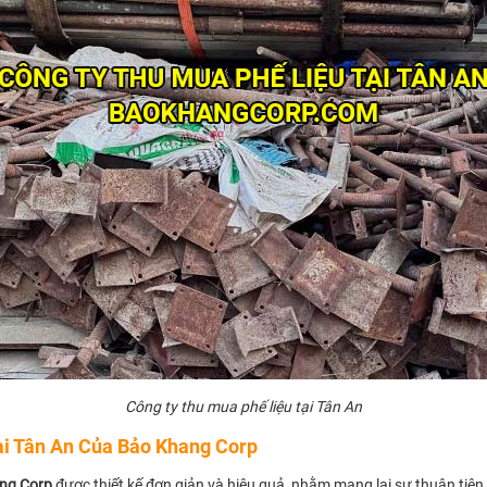
Công ty thu mua phế liệu tại Tân An
ại Tân An Của Bảo Khang Corp
ng Corp
được thiết kế đơn giản và hiệu quả, nhằm mang lại sự thuận tiện