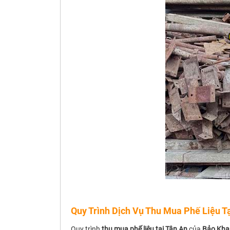
Quy Trình Dịch Vụ Thu Mua Phế Liệu T
Quy trình
thu mua phế liệu tại Tân An
của
Bảo Kha