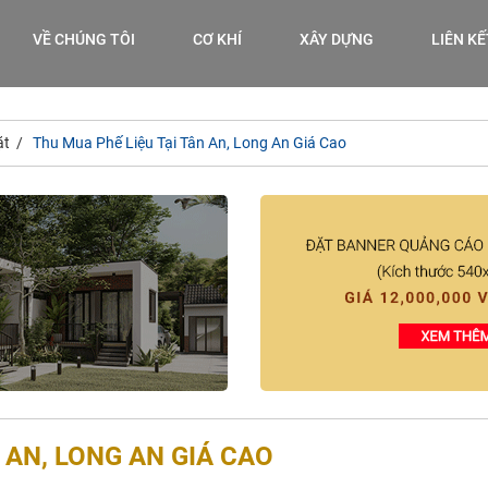
VỀ CHÚNG TÔI
CƠ KHÍ
XÂY DỰNG
LIÊN K
ặt
Thu Mua Phế Liệu Tại Tân An, Long An Giá Cao
 AN, LONG AN GIÁ CAO