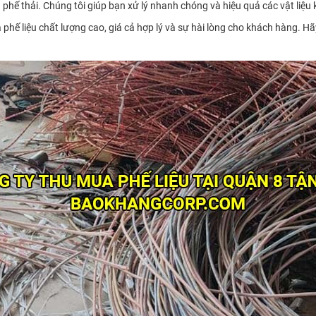
phế thải. Chúng tôi giúp bạn xử lý nhanh chóng và hiệu quả các vật liệu
hế liệu chất lượng cao, giá cả hợp lý và sự hài lòng cho khách hàng. Hãy