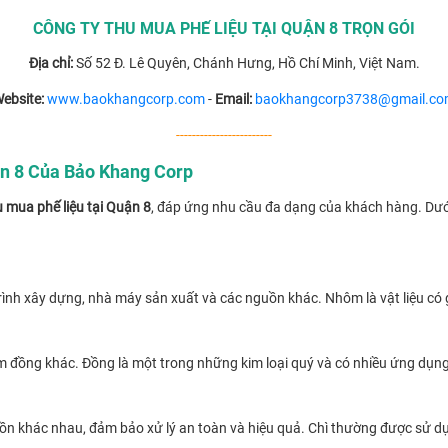
CÔNG TY THU MUA PHẾ LIỆU TẠI QUẬN 8 TRỌN GÓI
Địa chỉ:
Số 52 Đ. Lê Quyên, Chánh Hưng, Hồ Chí Minh, Việt Nam.
ebsite:
www.baokhangcorp.com
-
Email:
baokhangcorp3738@gmail.c
------------------------
ận 8 Của Bảo Khang Corp
u mua phế liệu tại Quận 8
, đáp ứng nhu cầu đa dạng của khách hàng. Dưới 
nh xây dựng, nhà máy sản xuất và các nguồn khác. Nhôm là vật liệu có giá 
 đồng khác. Đồng là một trong những kim loại quý và có nhiều ứng dụng
ồn khác nhau, đảm bảo xử lý an toàn và hiệu quả. Chì thường được sử dụng