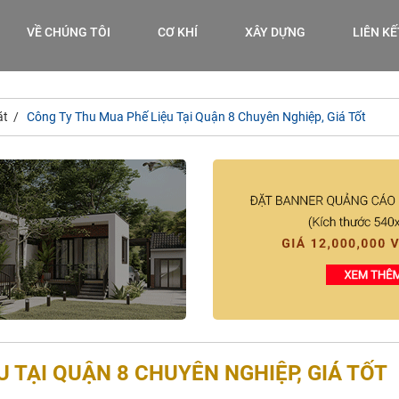
VỀ CHÚNG TÔI
CƠ KHÍ
XÂY DỰNG
LIÊN K
ặt
Công Ty Thu Mua Phế Liệu Tại Quận 8 Chuyên Nghiệp, Giá Tốt
 TẠI QUẬN 8 CHUYÊN NGHIỆP, GIÁ TỐT