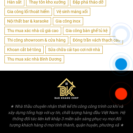
Hàn sắt
Thay tôn kho xưởng
Đập phá tháo dỡ
Gia công lối thoát hiểm
Vệ sinh máng xối
Nội thất bar & karaoke
Gia công inox
Thu mua xác nhà cũ giá cao
Gia công bàn ghế tủ kệ
Thi công showroom & cửa hàng
Đóng trần vách thạch cao
Khoan cắt bê tông
Sửa chữa cải tạo cơi nới nhà
Thu mua xác nhà Bình Dương
★ Nhà thầu chuyên nhận thiết kế thi công công trình cơ khí và
xây dựng tổng hợp với uy tín, chất lượng hàng đầu Việt Nam. Hệ
thống đối tác liên kết khắp 3 miền sẵn sàng phục vụ mọi đối
tượng khách hàng ở mọi tỉnh thành, quận huyện, phường xã ★