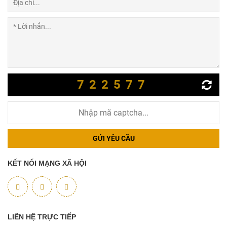
722577
GỬI YÊU CẦU
KẾT NỐI MẠNG XÃ HỘI
LIÊN HỆ TRỰC TIẾP