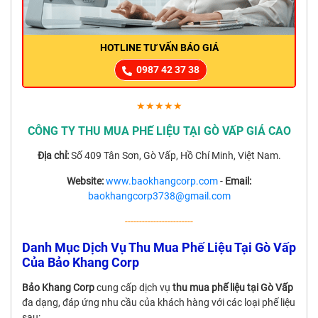
HOTLINE TƯ VẤN BÁO GIÁ
0987 42 37 38
★★★★★
CÔNG TY THU MUA PHẾ LIỆU TẠI GÒ VẤP GIÁ CAO
Địa chỉ:
Số 409 Tân Sơn, Gò Vấp, Hồ Chí Minh, Việt Nam.
Website:
www.baokhangcorp.com
-
Email:
baokhangcorp3738@gmail.com
------------------------
Danh Mục Dịch Vụ Thu Mua Phế Liệu Tại Gò Vấp
Của Bảo Khang Corp
Bảo Khang Corp
cung cấp dịch vụ
thu mua phế liệu tại Gò Vấp
đa dạng, đáp ứng nhu cầu của khách hàng với các loại phế liệu
sau: