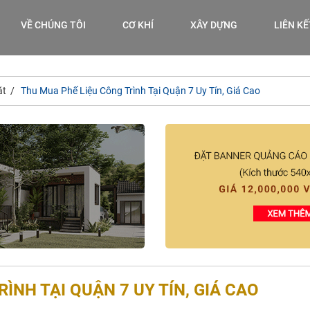
VỀ CHÚNG TÔI
CƠ KHÍ
XÂY DỰNG
LIÊN K
ặt
Thu Mua Phế Liệu Công Trình Tại Quận 7 Uy Tín, Giá Cao
ÌNH TẠI QUẬN 7 UY TÍN, GIÁ CAO