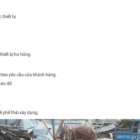
 thiết bị.
.
 thiết bị hư hỏng.
 theo yêu cầu của khách hàng.
háo dỡ.
.
ề phế thải xây dựng.