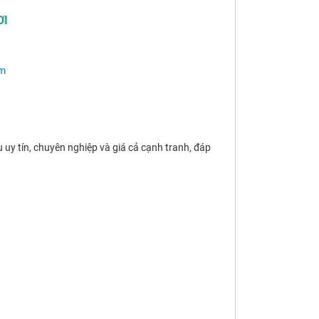
ƠI
om
ụ uy tín, chuyên nghiệp và giá cả cạnh tranh, đáp