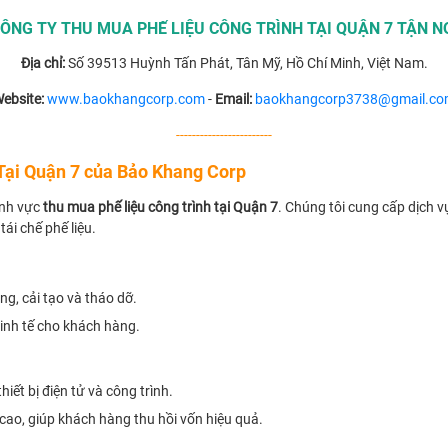
ÔNG TY THU MUA PHẾ LIỆU CÔNG TRÌNH TẠI QUẬN 7 TẬN N
Địa chỉ:
Số 39513 Huỳnh Tấn Phát, Tân Mỹ, Hồ Chí Minh, Việt Nam.
ebsite:
www.baokhangcorp.com
-
Email:
baokhangcorp3738@gmail.c
------------------------
Tại Quận 7 của Bảo Khang Corp
ĩnh vực
thu mua phế liệu công trình tại Quận 7
. Chúng tôi cung cấp dịch v
ái chế phế liệu.
g, cải tạo và tháo dỡ.
kinh tế cho khách hàng.
iết bị điện tử và công trình.
ị cao, giúp khách hàng thu hồi vốn hiệu quả.