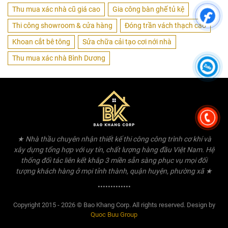
Thu mua xác nhà cũ giá cao
Gia công bàn ghế tủ kệ
Thi công showroom & cửa hàng
Đóng trần vách thạch cao
Khoan cắt bê tông
Sửa chữa cải tạo cơi nới nhà
Thu mua xác nhà Bình Dương
★ Nhà thầu chuyên nhận thiết kế thi công công trình cơ khí và
xây dựng tổng hợp với uy tín, chất lượng hàng đầu Việt Nam. Hệ
thống đối tác liên kết khắp 3 miền sẵn sàng phục vụ mọi đối
tượng khách hàng ở mọi tỉnh thành, quận huyện, phường xã ★
•••••••••••••
Copyright 2015 - 2026 © Bao Khang Corp. All rights reserved. Design by
Quoc Buu Group