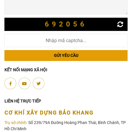
692056
GỬI YÊU CẦU
KẾT NỐI MẠNG XÃ HỘI
LIÊN HỆ TRỰC TIẾP
CƠ KHÍ XÂY DỰNG BẢO KHANG
Trụ sở chính:
Số 239/79A Đường Hoàng Phan Thái, Bình Chánh, TP
Hồ Chí Minh