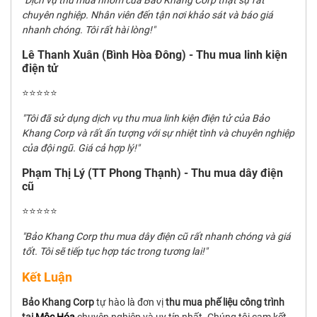
chuyên nghiệp. Nhân viên đến tận nơi khảo sát và báo giá
nhanh chóng. Tôi rất hài lòng!"
Lê Thanh Xuân (Bình Hòa Đông) - Thu mua linh kiện
điện tử
⭐⭐⭐⭐⭐
"Tôi đã sử dụng dịch vụ thu mua linh kiện điện tử của Bảo
Khang Corp và rất ấn tượng với sự nhiệt tình và chuyên nghiệp
của đội ngũ. Giá cả hợp lý!"
Phạm Thị Lý (TT Phong Thạnh) - Thu mua dây điện
cũ
⭐⭐⭐⭐⭐
"Bảo Khang Corp thu mua dây điện cũ rất nhanh chóng và giá
tốt. Tôi sẽ tiếp tục hợp tác trong tương lai!"
Kết Luận
Bảo Khang Corp
tự hào là đơn vị
thu mua phế liệu công trình
tại
Mộc Hóa
chuyên nghiệp và uy tín nhất. Chúng tôi cam kết