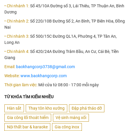
• Chi nhánh 1:
Số 45/10A Đường số 3, Lái Thiêu, TP Thuận An, Bình
Dương
• Chi nhánh 2:
Số 220/10B Đường Số 2, An Bình, TP Biên Hòa, Đồng
Nai
• Chi nhánh 3:
Số 500/15C Đường QL1A, Phường 4, TP Tân An,
Long An
• Chi nhánh 4:
Số 420/24A Đường Trâm Bầu, An Cư, Cái Bè, Tiền
Giang
Email:
baokhangcorp3738@gmail.com
Website:
www.baokhangcorp.com
Thời gian làm việc:
Mở cửa từ 08:00 - 17:00 mỗi ngày
TỪ KHÓA TÌM KIẾM NHIỀU
Hàn sắt
Thay tôn kho xưởng
Đập phá tháo dỡ
Gia công lối thoát hiểm
Vệ sinh máng xối
Nội thất bar & karaoke
Gia công inox