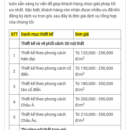
luôn sẵn sàng tư vấn để giúp khách hàng chọn giải pháp tối
ưu nhất. Đặc biệt, khách hàng còn nhận được nhiều ưu đãi khi
đăng ký dịch vụ trọn gói, sau đây là đơn giá dịch vụ tổng hợp
của chúng tôi:
STT
Danh mục thiết kế
Đơn giá
Thiết kế và vẽ phối cảnh 3D nội thất
Thiết kế theo phong cách
Từ 120,000 - 250,000
1
2
hiện đại.
đ/m
Thiết kế theo phong cách cổ
Từ 150,000 - 250,000
2
2
điển.
đ/m
Thiết kế theo phong cách
Từ 180,000 - 350,000
3
2
tân cổ điển.
đ/m
Thiết kế theo phong cách
Từ 200,000 - 350,000
4
2
Châu Á.
đ/m
Thiết kế theo phong cách
Từ 210,000 - 350,000
5
2
Châu Âu.
đ/m
Thi công nội thất trọn gói