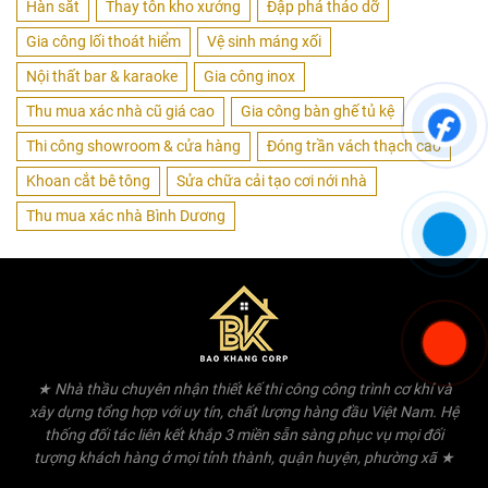
Hàn sắt
Thay tôn kho xưởng
Đập phá tháo dỡ
Gia công lối thoát hiểm
Vệ sinh máng xối
Nội thất bar & karaoke
Gia công inox
Thu mua xác nhà cũ giá cao
Gia công bàn ghế tủ kệ
Thi công showroom & cửa hàng
Đóng trần vách thạch cao
Khoan cắt bê tông
Sửa chữa cải tạo cơi nới nhà
Thu mua xác nhà Bình Dương
★ Nhà thầu chuyên nhận thiết kế thi công công trình cơ khí và
xây dựng tổng hợp với uy tín, chất lượng hàng đầu Việt Nam. Hệ
thống đối tác liên kết khắp 3 miền sẵn sàng phục vụ mọi đối
tượng khách hàng ở mọi tỉnh thành, quận huyện, phường xã ★