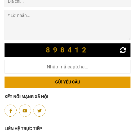
898412
GỬI YÊU CẦU
KẾT NỐI MẠNG XÃ HỘI
LIÊN HỆ TRỰC TIẾP