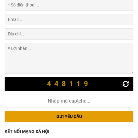
448119
GỬI YÊU CẦU
KẾT NỐI MẠNG XÃ HỘI