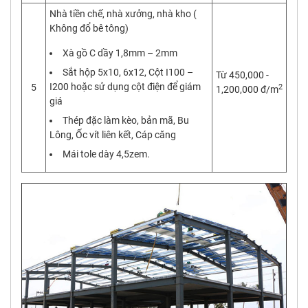
Nhà tiền chế, nhà xưởng, nhà kho (
Không đổ bê tông)
Xà gồ C dầy 1,8mm – 2mm
Sắt hộp 5x10, 6x12, Cột I100 –
Từ 450,000 -
I200 hoặc sử dụng cột điện để giám
5
2
1,200,000 đ/m
giá
Thép đặc làm kèo, bản mã, Bu
Lông, Ốc vít liên kết, Cáp căng
Mái tole dày 4,5zem.