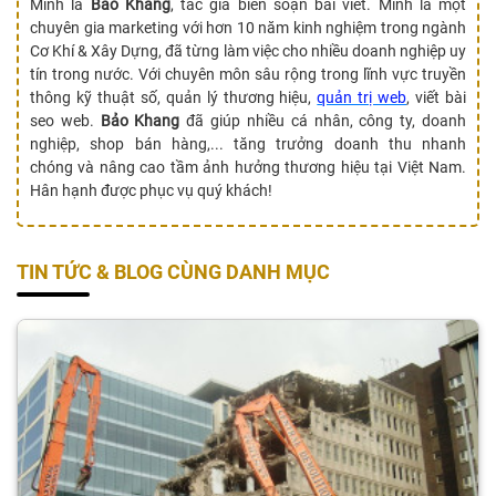
Mình là
Bảo Khang
, tác giả biên soạn bài viết. Mình là một
chuyên gia marketing với hơn 10 năm kinh nghiệm trong ngành
Cơ Khí & Xây Dựng, đã từng làm việc cho nhiều doanh nghiệp uy
tín trong nước. Với chuyên môn sâu rộng trong lĩnh vực truyền
thông kỹ thuật số, quản lý thương hiệu,
quản trị web
, viết bài
seo web.
Bảo Khang
đã giúp nhiều cá nhân, công ty, doanh
nghiệp, shop bán hàng,... tăng trưởng doanh thu nhanh
chóng và nâng cao tầm ảnh hưởng thương hiệu tại Việt Nam.
Hân hạnh được phục vụ quý khách!
TIN TỨC & BLOG CÙNG DANH MỤC