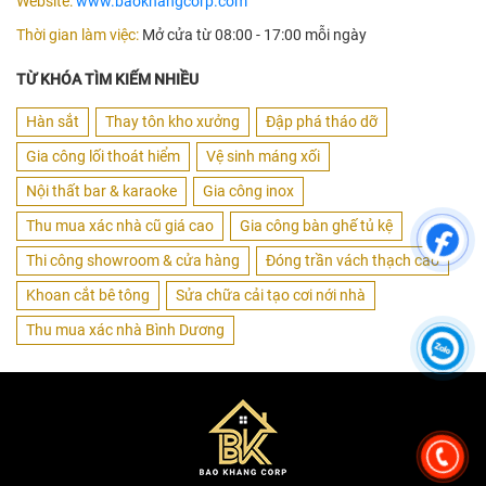
Website:
www.baokhangcorp.com
Thời gian làm việc:
Mở cửa từ 08:00 - 17:00 mỗi ngày
TỪ KHÓA TÌM KIẾM NHIỀU
Hàn sắt
Thay tôn kho xưởng
Đập phá tháo dỡ
Gia công lối thoát hiểm
Vệ sinh máng xối
Nội thất bar & karaoke
Gia công inox
Thu mua xác nhà cũ giá cao
Gia công bàn ghế tủ kệ
Thi công showroom & cửa hàng
Đóng trần vách thạch cao
Khoan cắt bê tông
Sửa chữa cải tạo cơi nới nhà
Thu mua xác nhà Bình Dương