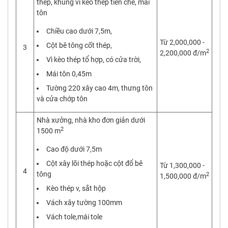
thép, khung vì kèo thép tiền chế, mái
tôn
Chiều cao dưới 7,5m,
Từ 2,000,000 -
Cột bê tông cốt thép,
3
2
2,200,000 đ/m
Vì kèo thép tổ hợp, có cửa trời,
Mái tôn 0,45m
Tường 220 xây cao 4m, thưng tôn
và cửa chớp tôn
Nhà xưởng, nhà kho đơn giản dưới
2
1500 m
Cao độ dưới 7,5m
Cột xây lõi thép hoặc cột đổ bê
Từ 1,300,000 -
4
tông
2
1,500,000 đ/m
Kèo thép v, sắt hộp
Vách xây tường 100mm
Vách tole,mái tole