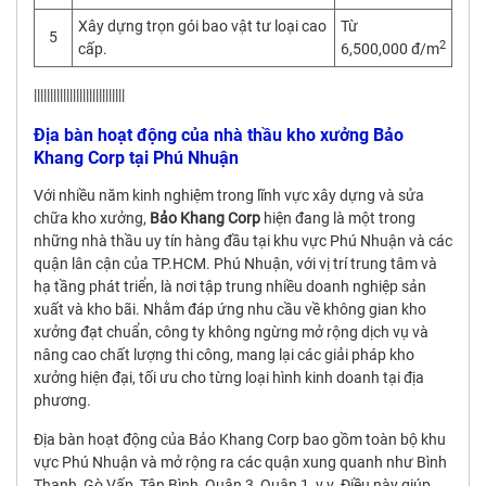
Xây dựng trọn gói bao vật tư loại cao
Từ
5
2
cấp.
6,500,000 đ/m
||||||||||||||||||||||||||||
Địa bàn hoạt động của nhà thầu kho xưởng Bảo
Khang Corp tại Phú Nhuận
Với nhiều năm kinh nghiệm trong lĩnh vực xây dựng và sửa
chữa kho xưởng,
Bảo Khang Corp
hiện đang là một trong
những nhà thầu uy tín hàng đầu tại khu vực Phú Nhuận và các
quận lân cận của TP.HCM. Phú Nhuận, với vị trí trung tâm và
hạ tầng phát triển, là nơi tập trung nhiều doanh nghiệp sản
xuất và kho bãi. Nhằm đáp ứng nhu cầu về không gian kho
xưởng đạt chuẩn, công ty không ngừng mở rộng dịch vụ và
nâng cao chất lượng thi công, mang lại các giải pháp kho
xưởng hiện đại, tối ưu cho từng loại hình kinh doanh tại địa
phương.
Địa bàn hoạt động của Bảo Khang Corp bao gồm toàn bộ khu
vực Phú Nhuận và mở rộng ra các quận xung quanh như Bình
Thạnh, Gò Vấp, Tân Bình, Quận 3, Quận 1, v.v. Điều này giúp