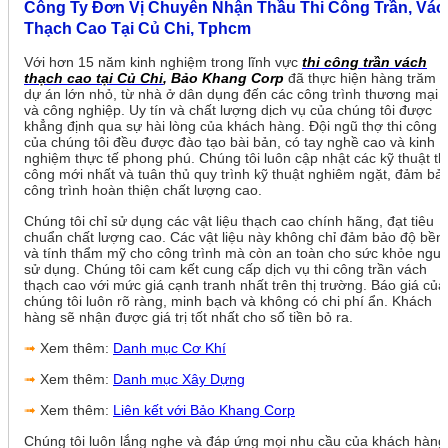
Công Ty Đơn Vị Chuyên Nhận Thầu Thi Công Trần, Vác
Thạch Cao Tại Củ Chi, Tphcm
Với hơn 15 năm kinh nghiệm trong lĩnh vực
thi công trần vách
thạch cao tại Củ Chi
, Bảo Khang Corp
đã thực hiện hàng trăm
dự án lớn nhỏ, từ nhà ở dân dụng đến các công trình thương mại
và công nghiệp. Uy tín và chất lượng dịch vụ của chúng tôi được
khẳng định qua sự hài lòng của khách hàng. Đội ngũ thợ thi công
của chúng tôi đều được đào tạo bài bản, có tay nghề cao và kinh
nghiệm thực tế phong phú. Chúng tôi luôn cập nhật các kỹ thuật th
công mới nhất và tuân thủ quy trình kỹ thuật nghiêm ngặt, đảm bả
công trình hoàn thiện chất lượng cao.
Chúng tôi chỉ sử dụng các vật liệu thạch cao chính hãng, đạt tiêu
chuẩn chất lượng cao. Các vật liệu này không chỉ đảm bảo độ bền
và tính thẩm mỹ cho công trình mà còn an toàn cho sức khỏe ngườ
sử dụng. Chúng tôi cam kết cung cấp dịch vụ thi công trần vách
thạch cao với mức giá cạnh tranh nhất trên thị trường. Báo giá của
chúng tôi luôn rõ ràng, minh bạch và không có chi phí ẩn. Khách
hàng sẽ nhận được giá trị tốt nhất cho số tiền bỏ ra.
➟
Xem thêm:
Danh mục Cơ Khí
➟
Xem thêm:
Danh mục Xây Dựng
➟
Xem thêm:
Liên kết với Bảo Khang Corp
Chúng tôi luôn lắng nghe và đáp ứng mọi nhu cầu của khách hàng