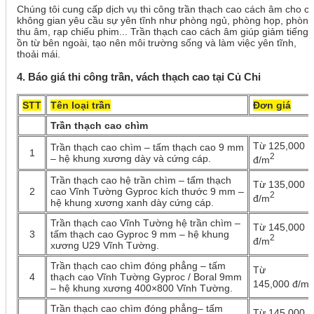
Chúng tôi cung cấp dịch vụ thi công trần thạch cao cách âm cho c
không gian yêu cầu sự yên tĩnh như phòng ngủ, phòng họp, phòng
thu âm, rạp chiếu phim... Trần thạch cao cách âm giúp giảm tiếng
ồn từ bên ngoài, tạo nên môi trường sống và làm việc yên tĩnh,
thoải mái.
4. Báo giá thi công trần, vách thạch cao tại Củ Chi
STT
Tên loại trần
Đơn giá
Trần thạch cao chìm
Từ 125,000
Trần thạch cao chìm – tấm thạch cao 9 mm
1
2
– hệ khung xương dày và cứng cáp.
đ/m
Trần thạch cao hệ trần chìm – tấm thạch
Từ 135,000
2
cao Vĩnh Tường Gyproc kích thước 9 mm –
2
đ/m
hệ khung xương xanh dày cứng cáp.
Trần thạch cao Vĩnh Tường hệ trần chìm –
Từ 145,000
3
tấm thạch cao Gyproc 9 mm – hệ khung
2
đ/m
xương U29 Vĩnh Tường.
Trần thạch cao chìm đóng phẳng – tấm
Từ
4
thạch cao Vĩnh Tường Gyproc / Boral 9mm
2
145,000 đ/m
– hệ khung xương 400×800 Vĩnh Tường.
Trần thạch cao chìm đóng phẳng– tấm
Từ 145,000