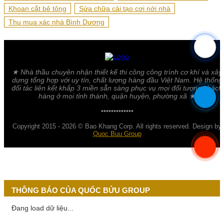
Khoan cắt bê tông
Sửa chữa cải tạo cơi nới nhà
Thu mua xác nhà Bình Dương
★ Nhà thầu chuyên nhận thiết kế thi công công trình cơ khí và xây
dựng tổng hợp với uy tín, chất lượng hàng đầu Việt Nam. Hệ thống
đối tác liên kết khắp 3 miền sẵn sàng phục vụ mọi đối tượng khách
hàng ở mọi tỉnh thành, quận huyện, phường xã ★
•••••••••••••
Copyright 2015 - 2026 © Bao Khang Corp. All rights reserved. Design by
Quoc Buu Group
THÔNG BÁO CỦA QUỐC BỬU GROUP
Đang load dữ liệu...