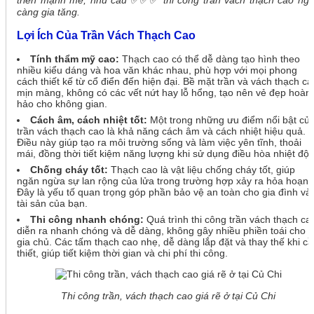
triển mạnh mẽ, nhu cầu
✅✅✅
thi công trần vách thạch cao ng
càng gia tăng.
Lợi Ích Của Trần Vách Thạch Cao
Tính thẩm mỹ cao:
Thạch cao có thể dễ dàng tạo hình theo
nhiều kiểu dáng và hoa văn khác nhau, phù hợp với mọi phong
cách thiết kế từ cổ điển đến hiện đại. Bề mặt trần và vách thạch ca
mịn màng, không có các vết nứt hay lỗ hổng, tạo nên vẻ đẹp hoàn
hảo cho không gian.
Cách âm, cách nhiệt tốt:
Một trong những ưu điểm nổi bật củ
trần vách thạch cao là khả năng cách âm và cách nhiệt hiệu quả.
Điều này giúp tạo ra môi trường sống và làm việc yên tĩnh, thoải
mái, đồng thời tiết kiệm năng lượng khi sử dụng điều hòa nhiệt độ.
Chống cháy tốt:
Thạch cao là vật liệu chống cháy tốt, giúp
ngăn ngừa sự lan rộng của lửa trong trường hợp xảy ra hỏa hoạn.
Đây là yếu tố quan trọng góp phần bảo vệ an toàn cho gia đình và
tài sản của bạn.
Thi công nhanh chóng:
Quá trình thi công trần vách thạch ca
diễn ra nhanh chóng và dễ dàng, không gây nhiều phiền toái cho
gia chủ. Các tấm thạch cao nhẹ, dễ dàng lắp đặt và thay thế khi c
thiết, giúp tiết kiệm thời gian và chi phí thi công.
Thi công trần, vách thạch cao giá rẽ ở tại Củ Chi