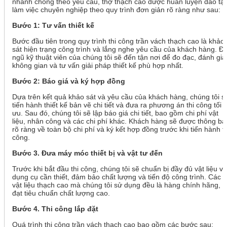
nhanh chóng theo yêu cầu, thợ thạch cao được huấn luyện đào tạ
làm việc chuyên nghiệp theo quy trình đơn giản rõ ràng như sau:
Bước 1: Tư vấn thiết kế
Bước đầu tiên trong quy trình thi công trần vách thạch cao là khảo
sát hiện trạng công trình và lắng nghe yêu cầu của khách hàng. Độ
ngũ kỹ thuật viên của chúng tôi sẽ đến tận nơi để đo đạc, đánh giá
không gian và tư vấn giải pháp thiết kế phù hợp nhất.
Bước 2: Báo giá và ký hợp đồng
Dựa trên kết quả khảo sát và yêu cầu của khách hàng, chúng tôi s
tiến hành thiết kế bản vẽ chi tiết và đưa ra phương án thi công tối
ưu. Sau đó, chúng tôi sẽ lập báo giá chi tiết, bao gồm chi phí vật
liệu, nhân công và các chi phí khác. Khách hàng sẽ được thông bá
rõ ràng về toàn bộ chi phí và ký kết hợp đồng trước khi tiến hành th
công.
Bước 3. Đưa máy móc thiết bị và vật tư đến
Trước khi bắt đầu thi công, chúng tôi sẽ chuẩn bị đầy đủ vật liệu và
dụng cụ cần thiết, đảm bảo chất lượng và tiến độ công trình. Các
vật liệu thạch cao mà chúng tôi sử dụng đều là hàng chính hãng,
đạt tiêu chuẩn chất lượng cao.
Bước 4. Thi công lắp đặt
Quá trình thi công trần vách thạch cao bao gồm các bước sau: