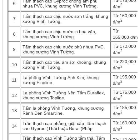
Từ 175,000
Tấm thạch cao Gyproc chống ẩm phủ
6
2
nhựa PVC, khung xương Vĩnh Tường.
đ/m
Từ 160,000
Tấm thạch cao chịu nước sơn trắng, khung
7
2
xương Vĩnh Tường.
đ/m
Từ
Tấm thạch cao chịu nước in hoa văn,
8
2
khung xương Vĩnh Tường.
165,000 đ/m
Từ 170,000
Tấm thạch cao chịu nước phủ nhựa PVC,
9
2
khung xương Vĩnh Tường.
đ/m
Từ 220,000
Tấm thạch cao tiêu âm sợi khoáng, khung
10
2
xương Vĩnh Tường.
đ/m
Từ 195,000
La phông Vĩnh Tường Ánh Kim, khung
11
2
xương Fineline.
đ/m
Từ 175,000
La phông Vĩnh Tường Nền Tấm Duraflex,
12
2
khung xương Topline.
đ/m
Từ 185,000
Tấm la phông Vĩnh Tường, khung xương
13
2
Rảnh Đen Smartline.
đ/m
Từ 160,000
Trần thạch cao phẳng, giật cấp: tấm thạch
14
2
cao Gyproc (Thái hoặc Boral (Pháp.
đ/m
Trần thạch cao Vĩnh Tường tấm thả: Tấm