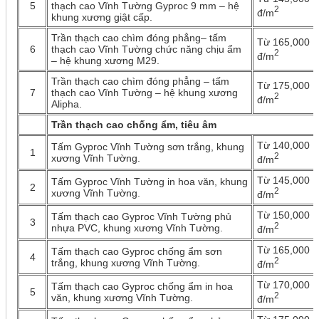
5
thạch cao Vĩnh Tường Gyproc 9 mm – hệ
2
đ/m
khung xương giật cấp.
Trần thạch cao chìm đóng phẳng– tấm
Từ 165,000
6
thạch cao Vĩnh Tường chức năng chịu ẩm
2
đ/m
– hệ khung xương M29.
Trần thạch cao chìm đóng phẳng – tấm
Từ 175,000
7
thạch cao Vĩnh Tường – hệ khung xương
2
đ/m
Alipha.
Trần thạch cao chống ẩm, tiêu âm
Từ 140,000
Tấm Gyproc Vĩnh Tường sơn trắng, khung
1
2
xương Vĩnh Tường.
đ/m
Từ 145,000
Tấm Gyproc Vĩnh Tường in hoa văn, khung
2
2
xương Vĩnh Tường.
đ/m
Từ 150,000
Tấm thạch cao Gyproc Vĩnh Tường phủ
3
2
nhựa PVC, khung xương Vĩnh Tường.
đ/m
Từ 165,000
Tấm thạch cao Gyproc chống ẩm sơn
4
2
trắng, khung xương Vĩnh Tường.
đ/m
Từ 170,000
Tấm thạch cao Gyproc chống ẩm in hoa
5
2
văn, khung xương Vĩnh Tường.
đ/m