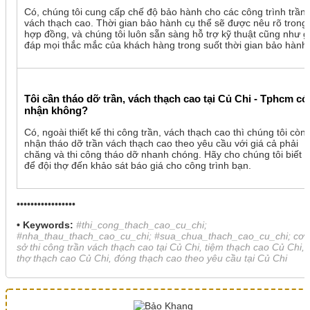
Có, chúng tôi cung cấp chế độ bảo hành cho các công trình trần
vách thạch cao. Thời gian bảo hành cụ thể sẽ được nêu rõ trong
hợp đồng, và chúng tôi luôn sẵn sàng hỗ trợ kỹ thuật cũng như gi
đáp mọi thắc mắc của khách hàng trong suốt thời gian bảo hành.
Tôi cần tháo dỡ trần, vách thạch cao tại Củ Chi - Tphcm có
nhận không?
Có, ngoài thiết kế thi công trần, vách thạch cao thì chúng tôi còn
nhận tháo dỡ trần vách thạch cao theo yêu cầu với giá cả phải
chăng và thi công tháo dỡ nhanh chóng. Hãy cho chúng tôi biết vị 
để đội thợ đến khảo sát báo giá cho công trình bạn.
•••••••••••••••••
• Keywords:
#thi_cong_thach_cao_cu_chi;
#nha_thau_thach_cao_cu_chi; #sua_chua_thach_cao_cu_chi; cơ
sở thi công trần vách thạch cao tại Củ Chi, tiệm thạch cao Củ Chi,
thợ thạch cao Củ Chi, đóng thạch cao theo yêu cầu tại Củ Chi