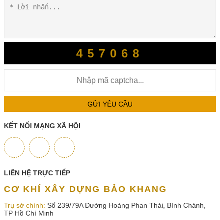
457068
GỬI YÊU CẦU
KẾT NỐI MẠNG XÃ HỘI
LIÊN HỆ TRỰC TIẾP
CƠ KHÍ XÂY DỰNG BẢO KHANG
Trụ sở chính:
Số 239/79A Đường Hoàng Phan Thái, Bình Chánh,
TP Hồ Chí Minh