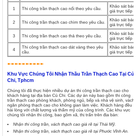
Khảo sát báo
1
Thi công trần thạch cao nổi theo yêu cầu.
giá trực tiếp
Khảo sát báo
2
Thi công trần thạch cao chìm theo yêu cầu.
giá trực tiếp
Khảo sát báo
3
Thi công trần thạch cao thả theo yêu cầu.
giá trực tiếp
Thi công trần thạch cao dát vàng theo yêu
Khảo sát báo
4
cầu.
giá trực tiếp
➽➽➽➽➽➽➽➽➽➽
Khu Vực Chúng Tôi Nhận Thầu Trần Thạch Cao Tại Củ
Chi, Tphcm
Chúng tôi đã thực hiện nhiều dự án thi công trần thạch cao cho
khách hàng tại địa bàn Củ Chi. Các dự án này bao gồm thi công
trần thạch cao phòng khách, phòng ngủ, bếp và nhà vệ sinh, vách
ngăn phòng thạch cao cho không gian làm việc. Khách hàng đều r
hài lòng với chất lượng và thẩm mỹ của công trình. Các khu vực
chúng tôi nhận thi công, bao gồm xã, thị trấn trên địa bàn:
Nhận thi công trần, vách thạch cao giá rẽ tại Thái Mỹ.
Nhận thi công trần, vách thạch cao giá rẽ tại Phước Vĩnh An.