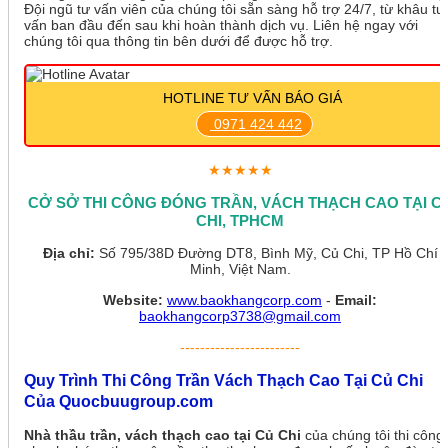
Đội ngũ tư vấn viên của chúng tôi sẵn sàng hỗ trợ 24/7, từ khâu tư
vấn ban đầu đến sau khi hoàn thành dịch vụ. Liên hệ ngay với
chúng tôi qua thông tin bên dưới để được hỗ trợ.
HOTLINE TƯ VẤN BÁO GIÁ
0971 424 442
★★★★★
CỞ SỞ THI CÔNG ĐÓNG TRẦN, VÁCH THẠCH CAO TẠI C
CHI, TPHCM
Địa chỉ:
Số 795/38D Đường DT8, Bình Mỹ, Củ Chi, TP Hồ Chí
Minh, Việt Nam.
Website:
www.baokhangcorp.com
-
Email:
baokhangcorp3738@gmail.com
------------------------
Quy Trình Thi Công Trần Vách Thạch Cao Tại Củ Chi
Của Quocbuugroup.com
Nhà thầu trần, vách thạch cao tại Củ Chi
của chúng tôi thi công