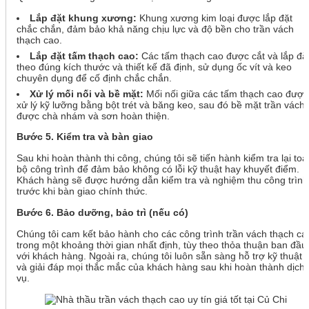
Lắp đặt khung xương:
Khung xương kim loại được lắp đặt
chắc chắn, đảm bảo khả năng chịu lực và độ bền cho trần vách
thạch cao.
Lắp đặt tấm thạch cao:
Các tấm thạch cao được cắt và lắp đặ
theo đúng kích thước và thiết kế đã định, sử dụng ốc vít và keo
chuyên dụng để cố định chắc chắn.
Xử lý mối nối và bề mặt:
Mối nối giữa các tấm thạch cao được
xử lý kỹ lưỡng bằng bột trét và băng keo, sau đó bề mặt trần vách
được chà nhám và sơn hoàn thiện.
Bước 5. Kiểm tra và bàn giao
Sau khi hoàn thành thi công, chúng tôi sẽ tiến hành kiểm tra lại toà
bộ công trình để đảm bảo không có lỗi kỹ thuật hay khuyết điểm.
Khách hàng sẽ được hướng dẫn kiểm tra và nghiệm thu công trình
trước khi bàn giao chính thức.
Bước 6. Bảo dưỡng, bảo trì (nếu có)
Chúng tôi cam kết bảo hành cho các công trình trần vách thạch ca
trong một khoảng thời gian nhất định, tùy theo thỏa thuận ban đầu
với khách hàng. Ngoài ra, chúng tôi luôn sẵn sàng hỗ trợ kỹ thuật
và giải đáp mọi thắc mắc của khách hàng sau khi hoàn thành dịch
vụ.