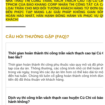
NHÀ THẦU THI CÔNG TRẦN, VÁCH THẠCH CAO TẠI CỦ CHI 
TPHCM CỦA BẢO KHANG CORP NHẬN THI CÔNG TẤT CẢ CÁ
LOẠI TRẦN CHO MỌI ĐỐI TƯỢNG KHÁCH HÀNG TỪ ĐƠN GIẢ
ĐẾN PHỨC TẠP MANG LẠI GIẢI PHÁP KHÔNG GIAN SỐN
HOÀN HẢO NHẤT, HÂN HẠNH ĐỒNG HÀNH VÀ PHỤC VỤ QU
KHÁCH!
•••••••••••••••••
CÂU HỎI THƯỜNG GẶP (FAQ)?
Thời gian hoàn thành thi công trần vách thạch cao tại Củ C
bao lâu?
Thời gian hoàn thành thi công phụ thuộc vào quy mô và độ phức
tạp của dự án. Thông thường, các công trình nhỏ có thể hoàn th
trong vài ngày, trong khi các dự án lớn hơn có thể kéo dài từ một
đến hai tuần. Chúng tôi luôn cố gắng hoàn thành công trình đún
tiến độ đã thỏa thuận với khách hàng.
Dịch vụ thi công trần vách thạch cao huyện Củ Chi có bảo
hành không?