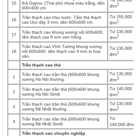
Từ 140,000
15
thả Gyproc (Thái phủ nhựa màu trắng, tấm
2
đ/m
600×600 cm.
Từ 155,000
Trần thạch cao chịu nước: Tấm thả thạch
16
2
cao Uco dày 3 mm, tấm 600x600 cm.
đ/m
Từ 135,000
Trần thạch cao khung xương nổi 600x600,
17
2
tấm thạch cao 9 mm sơn trắng.
đ/m
Trần thạch cao Vĩnh Tường khung xương
Từ 135,000
18
nổi 600x600, tấm thạch cao 9 mm in hoa
2
đ/m
văn.
Trần thạch cao thả
Từ 135,000
Trần thạch cao trần thả (600x600 khung
1
2
xương Hà Nội thường.
đ/m
Từ 140,000
Trần thạch cao trần thả (600x600 khung
2
2
xương Hà Nội Simili.
đ/m
Từ 130,000
Trần thạch cao trần thả (600x600 khung
3
2
xương Đệ Nhất thường.
đ/m
Từ
Trần thạch cao trần thả (600x600 khung
4
2
xương Đệ Nhất Simili.
140,000 đ/m
Trần thạch cao chuyên nghiệp