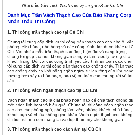
Nhà thầu trần vách thạch cao uy tín giá tốt tại Củ Chi
Danh Mục Trần Vách Thạch Cao Của Bảo Khang Corp
Nhận Thầu Thi Công
1. Thi công trần thạch cao tại Củ Chi
Chúng tôi cung cấp dịch vụ thi công trần thạch cao cho nhà ở, văn
phòng, cửa hàng, nhà hàng và các công trình dân dụng khác tại C
Chi. Với nhiều mẫu trần thạch cao đẹp, hiện đại và sang trọng,
chúng tôi giúp tạo nên không gian sống và làm việc lý tưởng cho
khách hàng. Đối với các công trình yêu cầu tính an toàn cao, chún
tôi cung cấp dịch vụ thi công trần thạch cao chống cháy. Trần thạc
cao chống cháy có khả năng ngăn ngừa sự lan rộng của lửa trong
trường hợp xảy ra hỏa hoạn, bảo vệ an toàn cho con người và tài
sản.
2. Thi công vách ngắn thạch cao tại Củ Chi
Vách ngăn thạch cao là giải pháp hoàn hảo để chia tách không gia
một cách linh hoạt và hiệu quả. Chúng tôi thi công vách ngăn thạc
cao cho các phòng ngủ, phòng làm việc, phòng khách, nhà hàng,
khách sạn và nhiều không gian khác. Vách ngăn thạch cao không
chỉ tiện ích mà còn mang lại vẻ đẹp thẩm mỹ cho không gian.
3. Thi công trần thạch cao cách âm tại Củ Chi