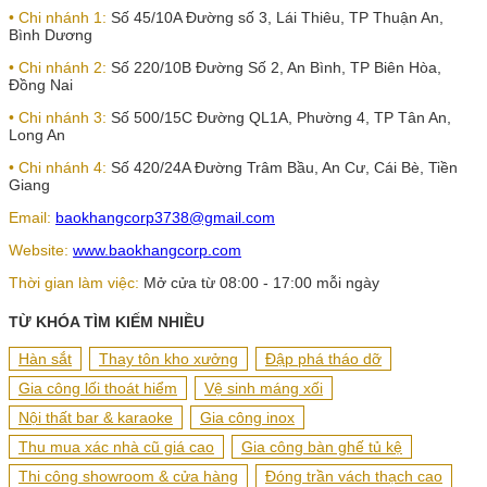
• Chi nhánh 1:
Số 45/10A Đường số 3, Lái Thiêu, TP Thuận An,
Bình Dương
• Chi nhánh 2:
Số 220/10B Đường Số 2, An Bình, TP Biên Hòa,
Đồng Nai
• Chi nhánh 3:
Số 500/15C Đường QL1A, Phường 4, TP Tân An,
Long An
• Chi nhánh 4:
Số 420/24A Đường Trâm Bầu, An Cư, Cái Bè, Tiền
Giang
Email:
baokhangcorp3738@gmail.com
Website:
www.baokhangcorp.com
Thời gian làm việc:
Mở cửa từ 08:00 - 17:00 mỗi ngày
TỪ KHÓA TÌM KIẾM NHIỀU
Hàn sắt
Thay tôn kho xưởng
Đập phá tháo dỡ
Gia công lối thoát hiểm
Vệ sinh máng xối
Nội thất bar & karaoke
Gia công inox
Thu mua xác nhà cũ giá cao
Gia công bàn ghế tủ kệ
Thi công showroom & cửa hàng
Đóng trần vách thạch cao