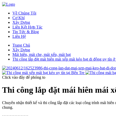
Về Chúng Tôi
Cơ Khí
Xây Dựng
Liên Kết Hợp Tác
Tin Tức & Blog
Liên Hệ
Trang Chủ
Xây Dựng
Mái hiên, mái che, mái xếp, mái bạt
Thi công lắp đặt mái hiên mái xếp mái kéo bạt di động uy tín ở
Click vào đây
để phóng to
Thi công lắp đặt mái hiên mái x
Chuyên nhận thiết kế và thi công lắp đặt các loại công trình mái hiên
chung.