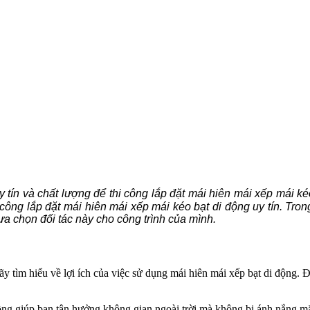
uy tín và chất lượng để thi công lắp đặt mái hiên mái xếp mái k
công lắp đặt mái hiên mái xếp mái kéo bạt di động uy tín. Trong 
lựa chọn đối tác này cho công trình của mình.
, hãy tìm hiểu về lợi ích của việc sử dụng mái hiên mái xếp bạt di động.
ng giúp bạn tận hưởng không gian ngoài trời mà không bị ánh nắng mặt