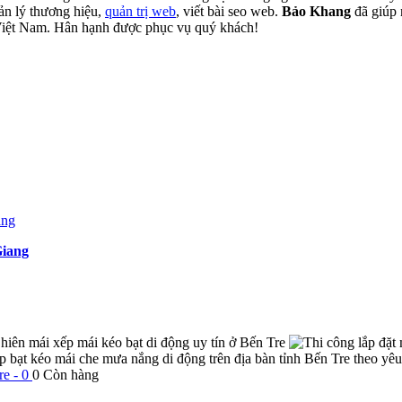
ản lý thương hiệu,
quản trị web
, viết bài seo web.
Bảo Khang
đã giúp 
Việt Nam. Hân hạnh được phục vụ quý khách!
Giang
 hiên mái xếp mái kéo bạt di động uy tín ở Bến Tre
 xếp bạt kéo mái che mưa nắng di động trên địa bàn tỉnh Bến Tre theo yê
re - 0
0
Còn hàng