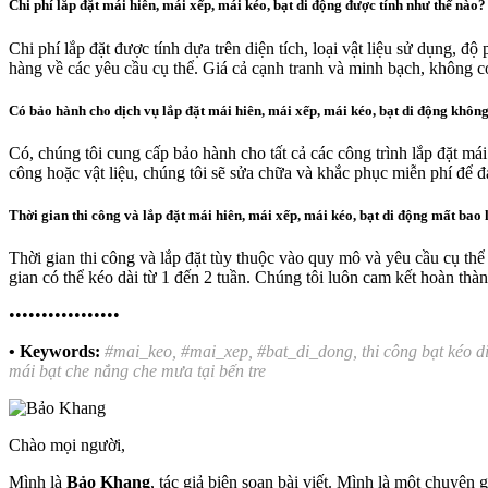
Chi phí lắp đặt mái hiên, mái xếp, mái kéo, bạt di động được tính như thế nào?
Chi phí lắp đặt được tính dựa trên diện tích, loại vật liệu sử dụng, độ
hàng về các yêu cầu cụ thể. Giá cả cạnh tranh và minh bạch, không có
Có bảo hành cho dịch vụ lắp đặt mái hiên, mái xếp, mái kéo, bạt di động khôn
Có, chúng tôi cung cấp bảo hành cho tất cả các công trình lắp đặt mái
công hoặc vật liệu, chúng tôi sẽ sửa chữa và khắc phục miễn phí để 
Thời gian thi công và lắp đặt mái hiên, mái xếp, mái kéo, bạt di động mất bao 
Thời gian thi công và lắp đặt tùy thuộc vào quy mô và yêu cầu cụ thể
gian có thể kéo dài từ 1 đến 2 tuần. Chúng tôi luôn cam kết hoàn thàn
•••••••••••••••••
• Keywords:
#mai_keo, #mai_xep, #bat_di_dong, thi công bạt kéo di 
mái bạt che nắng che mưa tại bến tre
Chào mọi người,
Mình là
Bảo Khang
, tác giả biên soạn bài viết. Mình là một chuyê