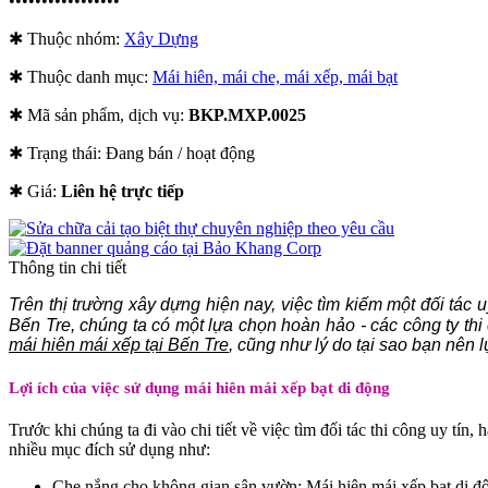
•••••••••••••••••
✱ Thuộc nhóm:
Xây Dựng
✱ Thuộc danh mục:
Mái hiên, mái che, mái xếp, mái bạt
✱ Mã sản phẩm, dịch vụ:
BKP.MXP.0025
✱ Trạng thái:
Đang bán / hoạt động
✱ Giá:
Liên hệ trực tiếp
Thông tin chi tiết
Trên thị trường xây dựng hiện nay, việc tìm kiếm một đối tác 
Bến Tre, chúng ta có một lựa chọn hoàn hảo - các công ty thi 
mái hiên mái xếp tại Bến Tre
, cũng như lý do tại sao bạn nên 
Lợi ích của việc sử dụng mái hiên mái xếp bạt di động
Trước khi chúng ta đi vào chi tiết về việc tìm đối tác thi công uy tín
nhiều mục đích sử dụng như:
Che nắng cho không gian sân vườn: Mái hiên mái xếp bạt di độ