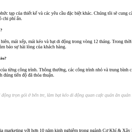
 phức tạp của thiết kế và các yêu cầu đặc biệt khác. Chúng tôi sẽ cung c
 chi phí ẩn.
g?
 hiên, mái xếp, mái kéo và bạt di động trong vòng 12 tháng. Trong thời
đảm bảo sự hài lòng của khách hàng.
lâu?
 của từng công trình. Thông thường, các công trình nhỏ và trung bình có
h đúng tiến độ đã thỏa thuận.
động trọn gói ở bến tre, làm bạt kéo di động quan cafe quán ăn quán n
n gia marketing với hơn 10 năm kinh nghiệm trong ngành Cơ Khí & Xây 