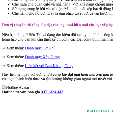
Che mưa cho quán café và nhà hàng: Với khả năng chống mưa hiệ
Sử dụng trong lễ hội và sự kiện: Mái hiên mái xếp bạt di động là
Che nắng cho hồ bơi: Đây là giải pháp tuyệt vời để tận hưởng 
Đơn vị chuyên thi công lắp đặt các loại mái hiên mái che bạt xếp bạ
Nếu bạn đang ở Bến Tre và đang tìm kiếm đối tác uy tín để thi công l
hoản hảo cho bạn khi cần thiết kế thi công các loại công trình mái hi
➟
Xem thêm:
Danh mục Cơ Khí
➟
Xem thêm:
Danh mục Xây Dựng
➟
Xem thêm:
Liên kết với Bảo Khang Corp
Hãy liên hệ ngay với đơn vị
thi công lắp đặt mái hiên mái xếp mái k
của bạn thành hiện thực và tận hưởng không gian ngoại trời tuyệt vời
Hotline tư vấn báo giá
0971 424 442
BẢO KHANG C