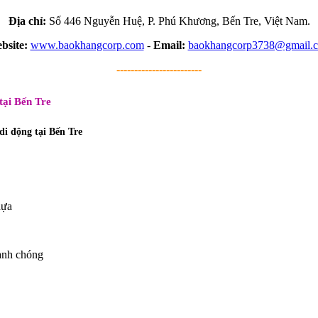
Địa chỉ:
Số 446 Nguyễn Huệ, P. Phú Khương, Bến Tre, Việt Nam.
bsite:
www.baokhangcorp.com
-
Email:
baokhangcorp3738@gmail.
------------------------
tại Bến Tre
di động tại Bến Tre
lựa
hanh chóng