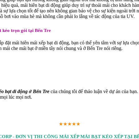
u quả, mái hiên bạt di động giúp duy trì sự thoải mái cho khách hàng 
 sự lựa chọn tốt để tạo nên không gian bảo vệ cho sự kiện ngoài trời như
hồ bơi vào mùa hè mà không cần phải lo lắng về tác động của tia UV.
t kéo trọn gói tại Bến Tre
ắp đặt mái hiên mái xếp bạt di động, bạn có thể yên tâm với sự lựa chọ
ên mái che mái bạt ở miền tây nói chung và ở Bến Tre nói riêng.
éo bạt di động ở Bến Tre
của chúng tôi để thảo luận về dự án của bạn.
 mọi lúc mọi nơi.
★★★★★
ORP - ĐƠN VỊ THI CÔNG MÁI XẾP MÁI BẠT KÉO XẾP TẠI BẾ