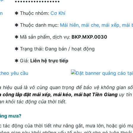
•••••••••••••••••
✱ Thuộc nhóm:
Cơ Khí
✱ Thuộc danh mục:
Mái hiên, mái che, mái xếp, mái 
✱ Mã sản phẩm, dịch vụ:
BKP.MXP.0030
✱ Trạng thái:
Đang bán / hoạt động
✱ Giá:
Liên hệ trực tiếp
 hiệu quả là vô cùng quan trọng để bảo vệ không gian sốn
a công lắp đặt mái xếp, mái kéo, mái bạt Tiền Giang
uy tín
n khỏi tác động của thời tiết.
nắng mưa?
 tác động của thời tiết như nắng gắt, mưa lớn, hoặc gió m
ông gian này khỏi những yếu tố này, giữ cho nó luôn thoải