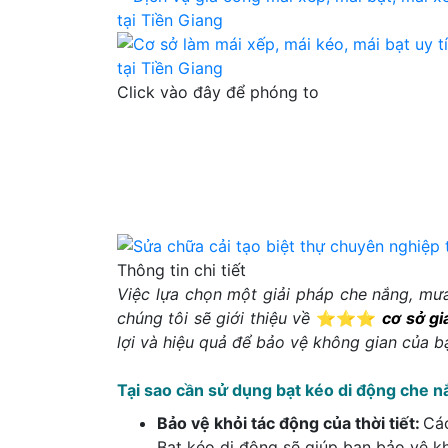
Click vào đây
để phóng to
Thông tin chi tiết
Việc lựa chọn một giải pháp che nắng, mưa
chúng tôi sẽ giới thiệu về
⭐⭐⭐
cơ sở gi
lợi và hiệu quả để bảo vệ không gian của bạ
Tại sao cần sử dụng bạt kéo di động che 
Bảo vệ khỏi tác động của thời tiết:
Các
Bạt kéo di động sẽ giúp bạn bảo vệ kh