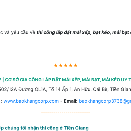
ắc và yêu cầu về
thi công lắp đặt mái xếp, bạt kéo, mái bạt 
★★★★★
 CƠ SỞ GIA CÔNG LẮP ĐẶT MÁI XẾP, MÁI BẠT, MÁI KÉO UY T
02/12A Đường QL1A, Tổ 14 Ấp 1, An Hữu, Cái Bè, Tiền Gian
:
www.baokhangcorp.com
-
Email:
baokhangcorp3738@gm
------------------------
xếp chúng tôi nhận thi công ở Tiền Giang