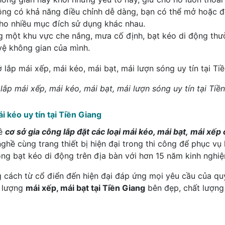
ộng có khả năng điều chỉnh dễ dàng, bạn có thể mở hoặc đ
cho nhiều mục đích sử dụng khác nhau.
g một khu vực che nắng, mưa cố định, bạt kéo di động thườ
 vệ không gian của mình.
lắp mái xếp, mái kéo, mái bạt, mái lượn sóng uy tín tại Tiề
i kéo uy tín tại Tiền Giang
uê
cơ sở gia công lắp đặt các loại mái kéo, mái bạt, mái xếp
nghề cùng trang thiết bị hiện đại trong thi công để phục vụ
công bạt kéo di động trên địa bàn với hơn 15 năm kinh nghi
cách từ cổ điển đến hiện đại đáp ứng mọi yêu cầu của quý k
t lượng
mái xếp, mái bạt tại Tiền Giang
bên đẹp, chất lượng 