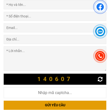
140607
GỬI YÊU CẦU