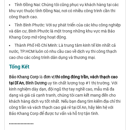
Tỉnh Đồng Nai: Chúng tôi cũng phục vụ khách hàng tại các
khu vực thuộc tỉnh Đồng Nai, nơi có nhiều công trình cần thi
công thạch cao.
Tỉnh Bình Phước: Với sự phát triển của các khu công nghiệp
và dân cư, Bình Phước là một trong những khu vực mà Bảo
Khang Corp mở rộng hoạt động.
Thành Phố Hồ Chí Minh: Là trung tâm kinh tế lớn nhất cả
nước, TP.HCM luôn có nhu cầu cao về dịch vụ thi công thạch
cao cho các công trình dân dụng và thương mại.
Tổng Kết
Bảo Khang Corp
là
đơn vị
thi công đóng trần, vách thạch cao
tại Dĩ An
, Bình Dương
uy tín chất lượng top #1 thị trường. Với
kinh nghiệm dày dạn, đội ngũ thợ tay nghề cao, mẫu mã đa
dạng và giá cả cạnh tranh, chúng tôi cam kết mang đến cho
khách hàng dịch vụ tốt nhất. Nếu bạn đang tìm kiếm địa chỉ thi
công trần và vách thạch cao giá rẻ tại Dĩ An, hãy liên hệ với
Bảo Khang Corp để được tư vấn và hỗ trợ tận tình.
•••••••••••••••••