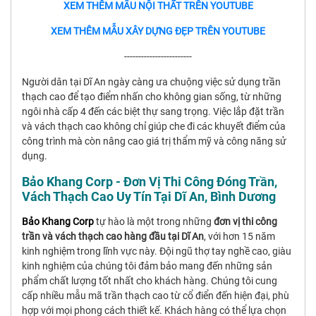
XEM THÊM MẪU NỘI THẤT TRÊN YOUTUBE
XEM THÊM MẪU XÂY DỰNG ĐẸP TRÊN YOUTUBE
------------------------
Người dân tại Dĩ An ngày càng ưa chuộng việc sử dụng trần
thạch cao để tạo điểm nhấn cho không gian sống, từ những
ngôi nhà cấp 4 đến các biệt thự sang trọng. Việc lắp đặt trần
và vách thạch cao không chỉ giúp che đi các khuyết điểm của
công trình mà còn nâng cao giá trị thẩm mỹ và công năng sử
dụng.
Bảo Khang Corp - Đơn Vị Thi Công Đóng Trần,
Vách Thạch Cao Uy Tín Tại Dĩ An, Bình Dương
Bảo Khang Corp
tự hào là một trong những
đơn vị thi công
trần và vách thạch cao hàng đầu tại Dĩ An
, với hơn 15 năm
kinh nghiệm trong lĩnh vực này. Đội ngũ thợ tay nghề cao, giàu
kinh nghiệm của chúng tôi đảm bảo mang đến những sản
phẩm chất lượng tốt nhất cho khách hàng. Chúng tôi cung
cấp nhiều mẫu mã trần thạch cao từ cổ điển đến hiện đại, phù
hợp với mọi phong cách thiết kế. Khách hàng có thể lựa chọn