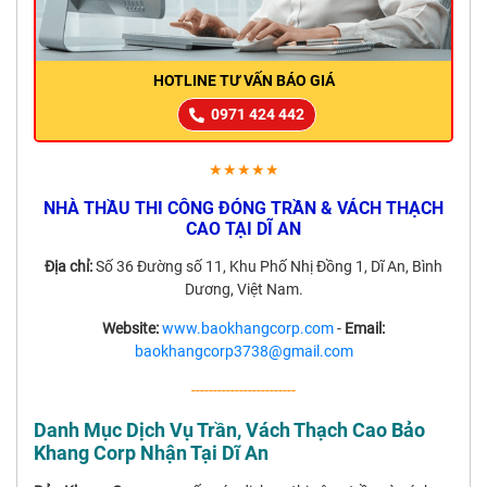
HOTLINE TƯ VẤN BÁO GIÁ
0971 424 442
★★★★★
NHÀ THẦU THI CÔNG ĐÓNG TRẦN & VÁCH THẠCH
CAO TẠI DĨ AN
Địa chỉ:
Số 36 Đường số 11, Khu Phố Nhị Đồng 1, Dĩ An, Bình
Dương, Việt Nam.
Website:
www.baokhangcorp.com
-
Email:
baokhangcorp3738@gmail.com
------------------------
Danh Mục Dịch Vụ Trần, Vách Thạch Cao Bảo
Khang Corp Nhận Tại Dĩ An