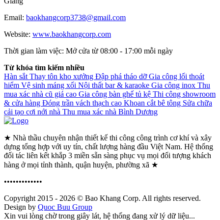
Giang
Email:
baokhangcorp3738@gmail.com
Website:
www.baokhangcorp.com
Thời gian làm việc:
Mở cửa từ 08:00 - 17:00 mỗi ngày
Từ khóa tìm kiếm nhiều
Hàn sắt
Thay tôn kho xưởng
Đập phá tháo dỡ
Gia công lối thoát
hiểm
Vệ sinh máng xối
Nội thất bar & karaoke
Gia công inox
Thu
mua xác nhà cũ giá cao
Gia công bàn ghế tủ kệ
Thi công showroom
& cửa hàng
Đóng trần vách thạch cao
Khoan cắt bê tông
Sửa chữa
cải tạo cơi nới nhà
Thu mua xác nhà Bình Dương
★ Nhà thầu chuyên nhận thiết kế thi công công trình cơ khí và xây
dựng tổng hợp với uy tín, chất lượng hàng đầu Việt Nam. Hệ thống
đối tác liên kết khắp 3 miền sẵn sàng phục vụ mọi đối tượng khách
hàng ở mọi tỉnh thành, quận huyện, phường xã ★
•••••••••••••
Copyright 2015 - 2026 © Bao Khang Corp. All rights reserved.
Design by
Quoc Buu Group
Xin vui lòng chờ trong giây lát, hệ thống đang xử lý dữ liệu...