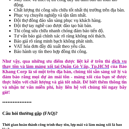
động.
Chất lượng thi công sửa chữa tốt nhất thị trường trên địa bàn.
Phục vụ chuyên nghiệp và tận tâm nhất.
Đội thợ đông đảo sẵn sàng phục vụ khách hàng.
Đội thợ tay nghề cao được đào tạo bài bản.
Thi công sửa chữa nhanh chóng đảm bảo tiến độ.
Tư vấn báo giá chính xác rõ ràng không nói thách.
Báo giá rõ ràng minh bạch không phát sinh.
VAT hóa đơn đầy đủ xuất theo yêu cầu.
Bảo hành uy tín theo hợp đồng thi công.
Như vậy, qua những ưu điểm được liệt kê ở trên thì
dịch vụ
thay tôn và làm máng xối tại Quận Gò Vấp, Tp.HCM
của Bảo
Khang Corp là số một trên địa bàn, chúng tôi sẵn sàng xử lý và
đảm bảo rằng mọi dự án mái tôn - máng xối của bạn sẽ được
thực hiện với chất lượng và giá tốt nhất. Để biết thêm thông tin
và nhận tư vấn miễn phí, hãy liên hệ với chúng tôi ngay bây
giờ!
•••••••••••••••••
Câu hỏi thường gặp (FAQ)?
Thời gian hoàn thành công trình thay tôn, lợp mái và làm máng xối là bao