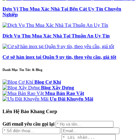
Đơn Vị Thu Mua Xác Nhà Tại Bến Cát Uy Tín Chuyên
Nghiệp
Dịch Vụ Thu Mua Xác Nhà Tại Thuận An Uy Tín
Cơ sở hàn inox tại Quận 9 uy tín, theo yêu cầu, giá tốt
Danh Mục Tin Tức & Blog
Blog Cơ Khí
Blog Xây Dựng
Mua Bán Rao Vặt
Ưu Đãi Khuyến Mãi
Liên Hệ Bảo Khang Corp
Gửi email yêu cầu gọi lại