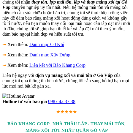
chúng tôi nhận
thay tôn, lợp mái tôn, lắp và thay máng xối tại Gò
Vấp
chuyên nghiệp uy tín nhất. Nếu hệ thống mái tôn và máng xối
hiện có cần sửa chữa hoặc bảo trì, chúng tôi sẽ thực hiện công việc
này để đảm bảo rằng máng xối hoạt động đúng cách và không gây
rò rỉ nước, nếu bạn muốn thay đổi loại mái hoặc cần lắp đặt mái mới
từ đầu, chúng tôi sẽ giúp bạn thiết kế và lắp đặt mái theo ý muốn,
đảm bảo ngoại hình đẹp và hiệu suất tối ưu.
➟
Xem thêm:
Danh mục Cơ Khí
➟
Xem thêm:
Danh mục Xây Dựng
➟
Xem thêm:
Liên kết với Bảo Khang Corp
Liên hệ ngay với
dịch vụ máng xối và mái tôn ở Gò Vấp
của
chúng tôi qua thông tin bên dưới, chúng tôi sẵn sàng hỗ trợ bạn mọi
lúc mọi nơi bất kể gần xa.
Hotline tư vấn báo giá
0987 42 37 38
★★★★★
BẢO KHANG CORP | NHÀ THẦU LẮP - THAY MÁI TÔN,
MÁNG XỐI TỐT NHẤT QUẬN GÒ VẤP