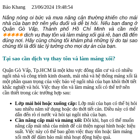
Bảo Khang
23/06/2024 19:48:54
Nắng nóng oi bức và mưa nặng cản thường khiến cho mái
nhà của bạn trở nên yếu đuối và dễ bị hỏi. Nếu bạn đang ở
Quận Gò Vấp, Thành phố Hồ Chí Minh và cần một
✱✱✱✱✱
dịch vụ thay tôn và làm máng xối giá rẻ, bạn đã đến
đúng nơi. Hãy cùng chúng tôi khám phá những lý do tại sao
chúng tôi là đối tác lý tưởng cho mọi dự án của bạn.
Tại sao cần dịch vụ thay tôn và làm máng xối?
Quận Gò Vấp, Tp.HCM là một khu vực đông dân cư và có nhiều
ngôi nhà và công trình kinh doanh, mái nhà và hệ thống máng xối là
một phần quan trọng của việc bảo vệ ngôi nhà của bạn khỏi thời tiết
khắc nghiệt và hỏi. Việc thay tôn và làm máng xối có thể trở nên
cần thiết trong các trường hợp sau:
Lớp mái hỏi hoặc xuống cấp:
Lớp mái của bạn có thể bị hỏi
sau nhiều năm sử dụng hoặc do thời tiết cản. Điều này có thể
dẫn đến rò rỉ nước và hỏi tại ngôi nhà của bạn.
Cần nâng cấp mái và máng xối:
Đôi khi, bạn có thể muốn
nâng cấp mái nhà của mình để cải thiện ngoại hình hoặc hiệu
suất. Việc này có thể bao gồm việc thay tôn hoặc làm máng
xối mới để đảm bảo mái nhà hoạt động hiệu quả.