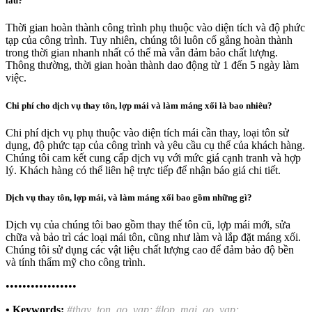
lâu?
Thời gian hoàn thành công trình phụ thuộc vào diện tích và độ phức
tạp của công trình. Tuy nhiên, chúng tôi luôn cố gắng hoàn thành
trong thời gian nhanh nhất có thể mà vẫn đảm bảo chất lượng.
Thông thường, thời gian hoàn thành dao động từ 1 đến 5 ngày làm
việc.
Chi phí cho dịch vụ thay tôn, lợp mái và làm máng xối là bao nhiêu?
Chi phí dịch vụ phụ thuộc vào diện tích mái cần thay, loại tôn sử
dụng, độ phức tạp của công trình và yêu cầu cụ thể của khách hàng.
Chúng tôi cam kết cung cấp dịch vụ với mức giá cạnh tranh và hợp
lý. Khách hàng có thể liên hệ trực tiếp để nhận báo giá chi tiết.
Dịch vụ thay tôn, lợp mái, và làm máng xối bao gồm những gì?
Dịch vụ của chúng tôi bao gồm thay thế tôn cũ, lợp mái mới, sửa
chữa và bảo trì các loại mái tôn, cũng như làm và lắp đặt máng xối.
Chúng tôi sử dụng các vật liệu chất lượng cao để đảm bảo độ bền
và tính thẩm mỹ cho công trình.
•••••••••••••••••
• Keywords:
#thay_ton_go_vap; #lop_mai_go_vap;