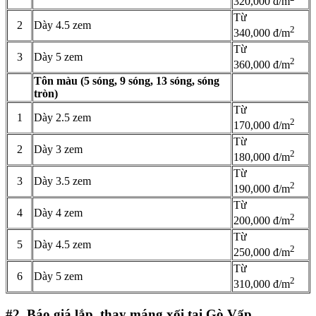
320,000 đ/m
Từ
2
Dày 4.5 zem
2
340,000 đ/m
Từ
3
Dày 5 zem
2
360,000 đ/m
Tôn màu (5 sóng, 9 sóng, 13 sóng, sóng
tròn)
Từ
1
Dày 2.5 zem
2
170,000 đ/m
Từ
2
Dày 3 zem
2
180,000 đ/m
Từ
3
Dày 3.5 zem
2
190,000 đ/m
Từ
4
Dày 4 zem
2
200,000 đ/m
Từ
5
Dày 4.5 zem
2
250,000 đ/m
Từ
6
Dày 5 zem
2
310,000 đ/m
#2. Báo giá lắp, thay máng xối tại Gò Vấp