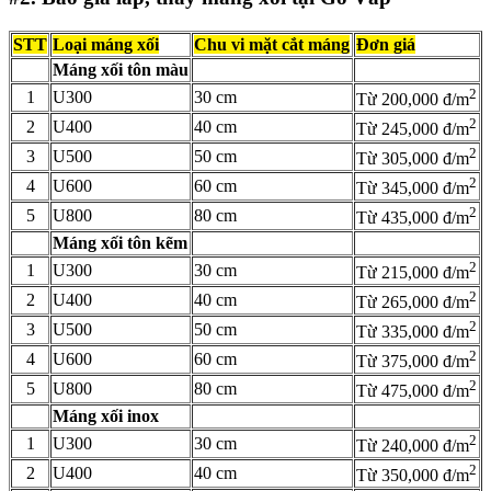
STT
Loại máng xối
Chu vi mặt cắt máng
Đơn giá
Máng xối tôn màu
2
1
U300
30 cm
Từ 200,000 đ/m
2
2
U400
40 cm
Từ 245,000 đ/m
2
3
U500
50 cm
Từ 305,000 đ/m
2
4
U600
60 cm
Từ 345,000 đ/m
2
5
U800
80 cm
Từ 435,000 đ/m
Máng xối tôn kẽm
2
1
U300
30 cm
Từ 215,000 đ/m
2
2
U400
40 cm
Từ
265,000 đ/m
2
3
U500
50 cm
Từ 335,000 đ/m
2
4
U600
60 cm
Từ 375,000 đ/m
2
5
U800
80 cm
Từ 475,000 đ/m
Máng xối inox
2
1
U300
30 cm
Từ 240,000 đ/m
2
2
U400
40 cm
Từ
350,000 đ/m