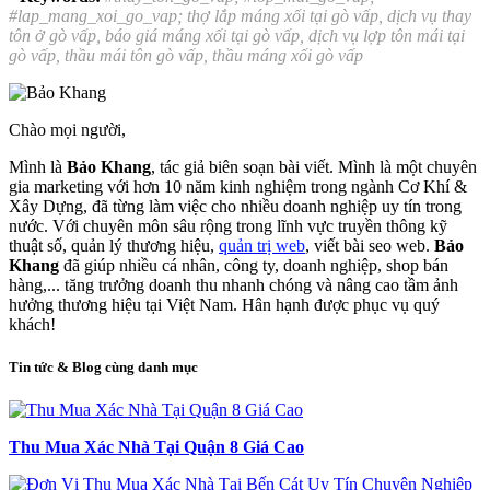
#lap_mang_xoi_go_vap; thợ lắp máng xối tại gò vấp, dịch vụ thay
tôn ở gò vấp, báo giá máng xối tại gò vấp, dịch vụ lợp tôn mái tại
gò vấp, thầu mái tôn gò vấp, thầu máng xối gò vấp
Chào mọi người,
Mình là
Bảo Khang
, tác giả biên soạn bài viết. Mình là một chuyên
gia marketing với hơn 10 năm kinh nghiệm trong ngành Cơ Khí &
Xây Dựng, đã từng làm việc cho nhiều doanh nghiệp uy tín trong
nước. Với chuyên môn sâu rộng trong lĩnh vực truyền thông kỹ
thuật số, quản lý thương hiệu,
quản trị web
, viết bài seo web.
Bảo
Khang
đã giúp nhiều cá nhân, công ty, doanh nghiệp, shop bán
hàng,... tăng trưởng doanh thu nhanh chóng và nâng cao tầm ảnh
hưởng thương hiệu tại Việt Nam. Hân hạnh được phục vụ quý
khách!
Tin tức & Blog cùng danh mục
Thu Mua Xác Nhà Tại Quận 8 Giá Cao