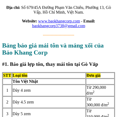
Địa chỉ:
Số 679/45A Đường Phạm Văn Chiêu, Phường 13, Gò
Vấp, Hồ Chí Minh, Việt Nam.
Website:
www.baokhangcorp.com
-
Email:
baokhangcorp3738@gmail.com
------------------------
Bảng báo giá mái tôn và máng xối của
Bảo Khang Corp
#1. Báo giá lợp tôn, thay mái tôn tại Gò Vấp
STT
Loại tôn
Đơn giá
Tôn Việt Nhật
Từ 290,000
1
Dày 4 zem
2
đ/m
Từ
2
Dày 4.5 zem
2
300,000 đ/m
Từ
3
Dày 5 zem
2
310,000 đ/m