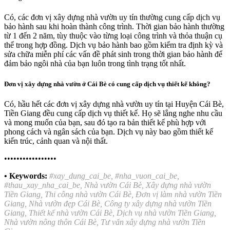
Có, các đơn vị xây dựng nhà vườn uy tín thường cung cấp dịch vụ
bảo hành sau khi hoàn thành công trình. Thời gian bảo hành thường
từ 1 đến 2 năm, tùy thuộc vào từng loại công trình và thỏa thuận cụ
thể trong hợp đồng. Dịch vụ bảo hành bao gồm kiểm tra định kỳ và
sửa chữa miễn phí các vấn đề phát sinh trong thời gian bảo hành để
đảm bảo ngôi nhà của bạn luôn trong tình trạng tốt nhất.
Đơn vị xây dựng nhà vườn ở Cái Bè có cung cấp dịch vụ thiết kế không?
Có, hầu hết các đơn vị xây dựng nhà vườn uy tín tại Huyện Cái Bè,
Tiền Giang đều cung cấp dịch vụ thiết kế. Họ sẽ lắng nghe nhu cầu
và mong muốn của bạn, sau đó tạo ra bản thiết kế phù hợp với
phong cách và ngân sách của bạn. Dịch vụ này bao gồm thiết kế
kiến trúc, cảnh quan và nội thất.
•••••••••••••••••
• Keywords:
#xay_dung_cai_be, #nha_vuon_cai_be,
#thau_xay_nha_cai_be, Nhà vườn Cái Bè, Xây dựng nhà vườn
Tiền Giang, Thi công nhà vườn Cái Bè, Đơn vị làm nhà vườn Tiền
Giang, Nhà vườn đẹp Cái Bè, Công ty xây dựng nhà vườn Tiền
Giang, Thiết kế nhà vườn Cái Bè, Dịch vụ nhà vườn Tiền Giang,
Nhà vườn nông thôn Cái Bè, Tư vấn xây dựng nhà vườn Tiền