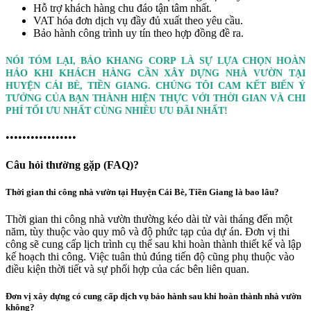
Hỗ trợ khách hàng chu đáo tận tâm nhất.
VAT hóa đơn dịch vụ đầy đủ xuất theo yêu cầu.
Bảo hành công trình uy tín theo hợp đồng đề ra.
NÓI TÓM LẠI, BẢO KHANG CORP LÀ SỰ LỰA CHỌN HOÀN
HẢO KHI KHÁCH HÀNG CẦN XÂY DỰNG NHÀ VƯỜN TẠI
HUYỆN CÁI BÈ, TIỀN GIANG. CHÚNG TÔI CAM KẾT BIẾN Ý
TƯỞNG CỦA BẠN THÀNH HIỆN THỰC VỚI THỜI GIAN VÀ CHI
PHÍ TỐI ƯU NHẤT CÙNG NHIỀU ƯU ĐÃI NHẤT!
•••••••••••••••••
Câu hỏi thường gặp (FAQ)?
Thời gian thi công nhà vườn tại Huyện Cái Bè, Tiền Giang là bao lâu?
Thời gian thi công nhà vườn thường kéo dài từ vài tháng đến một
năm, tùy thuộc vào quy mô và độ phức tạp của dự án. Đơn vị thi
công sẽ cung cấp lịch trình cụ thể sau khi hoàn thành thiết kế và lập
kế hoạch thi công. Việc tuân thủ đúng tiến độ cũng phụ thuộc vào
điều kiện thời tiết và sự phối hợp của các bên liên quan.
Đơn vị xây dựng có cung cấp dịch vụ bảo hành sau khi hoàn thành nhà vườn
không?