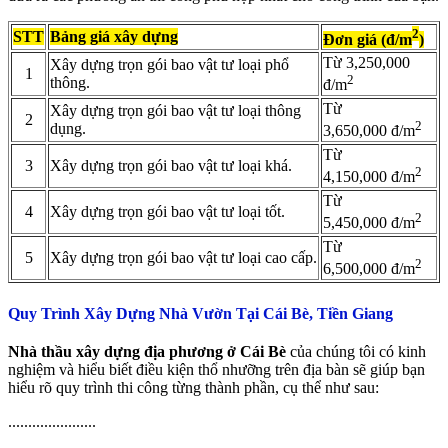
2
STT
Bảng giá xây dựng
Đơn giá (đ/m
)
Từ 3,250,000
Xây dựng trọn gói bao vật tư loại phổ
1
2
thông.
đ/m
Từ
Xây dựng trọn gói bao vật tư loại thông
2
2
dụng.
3,650,000 đ/m
Từ
3
Xây dựng trọn gói bao vật tư loại khá.
2
4,150,000 đ/m
Từ
4
Xây dựng trọn gói bao vật tư loại tốt.
2
5,450,000 đ/m
Từ
5
Xây dựng trọn gói bao vật tư loại cao cấp.
2
6,500,000 đ/m
Quy Trình Xây Dựng Nhà Vườn Tại Cái Bè, Tiền Giang
Nhà thầu xây dựng địa phương ở Cái Bè
của chúng tôi có kinh
nghiệm và hiểu biết điều kiện thổ nhưỡng trên địa bàn sẽ giúp bạn
hiểu rõ quy trình thi công từng thành phần, cụ thể như sau:
......................