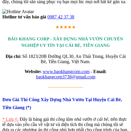
đây, chúng tôi sẵn sàng phục vụ bạn mọi lúc mọi nơi bất kể gần xa.
Hotline tư vấn báo giá
0987 42 37 38
★★★★★
BẢO KHANG CORP - XÂY DỰNG NHÀ VƯỜN CHUYÊN
NGHIỆP UY TÍN TẠI CÁI BÈ, TIỀN GIANG
Địa chỉ:
Số 1823/20B Đường QL30, An Thái Trung, Huyện Cái
Bè, Tiền Giang, Việt Nam.
Website:
www.baokhangcorp.com
-
Email:
baokhangcorp3738@gmail.com
------------------------
Đơn Giá Thi Công Xây Dựng Nhà Vườn Tại Huyện Cái Bè,
Tiền Giang (*)
* Lưu ý:
Đây là bảng giá
thi công làm nhà vườn ở cái bè
, trên thực
tế dựa vào yêu cầu về vật tư và diện tích thi công mà chúng tôi sẽ
đưa ra các phương án thi công phù hợp nhất cho công trình của bạn.