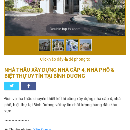
Double tap to zoom
Click vào đây
để phóng to
NHÀ THẦU XÂY DỰNG NHÀ CẤP 4, NHÀ PHỐ &
BIỆT THỰ UY TÍN TẠI BÌNH DƯƠNG
Đơn vị nhà thầu chuyên thiết kế thi công xây dựng nhà cấp 4, nhà
phố, biệt thự tại Bình Dương với uy tín chất lượng hàng đầu khu
vực.
•••••••••••••••••