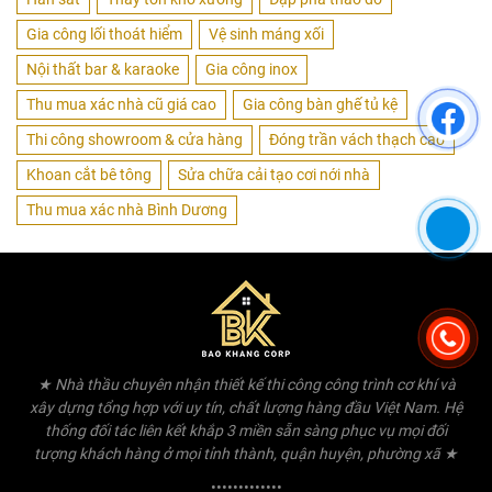
Gia công lối thoát hiểm
Vệ sinh máng xối
Nội thất bar & karaoke
Gia công inox
Thu mua xác nhà cũ giá cao
Gia công bàn ghế tủ kệ
Thi công showroom & cửa hàng
Đóng trần vách thạch cao
Khoan cắt bê tông
Sửa chữa cải tạo cơi nới nhà
Thu mua xác nhà Bình Dương
★ Nhà thầu chuyên nhận thiết kế thi công công trình cơ khí và
xây dựng tổng hợp với uy tín, chất lượng hàng đầu Việt Nam. Hệ
thống đối tác liên kết khắp 3 miền sẵn sàng phục vụ mọi đối
tượng khách hàng ở mọi tỉnh thành, quận huyện, phường xã ★
•••••••••••••