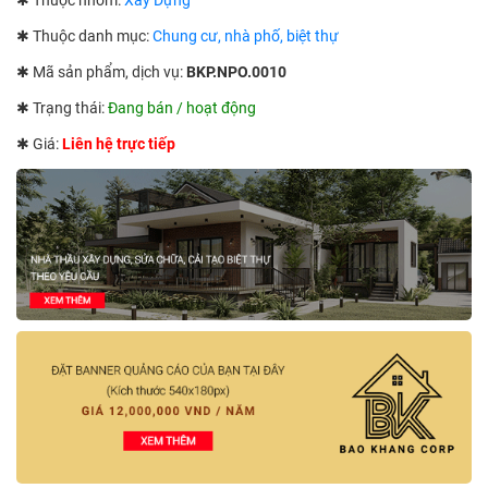
✱ Thuộc nhóm:
Xây Dựng
✱ Thuộc danh mục:
Chung cư, nhà phố, biệt thự
✱ Mã sản phẩm, dịch vụ:
BKP.NPO.0010
✱ Trạng thái:
Đang bán / hoạt động
✱ Giá:
Liên hệ trực tiếp