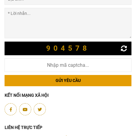
904578
GỬI YÊU CẦU
KẾT NỐI MẠNG XÃ HỘI
LIÊN HỆ TRỰC TIẾP