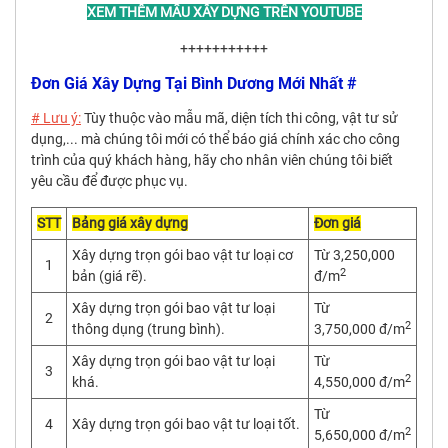
XEM THÊM MẪU XÂY DỰNG TRÊN YOUTUBE
+++++++++++
Đơn Giá Xây Dựng Tại Bình Dương Mới Nhất #
# Lưu ý:
Tùy thuộc vào mẫu mã, diện tích thi công, vật tư sử
dụng,... mà chúng tôi mới có thể báo giá chính xác cho công
trình của quý khách hàng, hãy cho nhân viên chúng tôi biết
yêu cầu để được phục vụ.
STT
Bảng giá xây dựng
Đơn giá
Xây dựng trọn gói bao vật tư loại cơ
Từ 3,250,000
1
2
bản (giá rẽ).
đ/m
Xây dựng trọn gói bao vật tư loại
Từ
2
2
thông dụng (trung bình).
3,750,000 đ/m
Xây dựng trọn gói bao vật tư loại
Từ
3
2
khá.
4,550,000 đ/m
Từ
4
Xây dựng trọn gói bao vật tư loại tốt.
2
5,650,000 đ/m