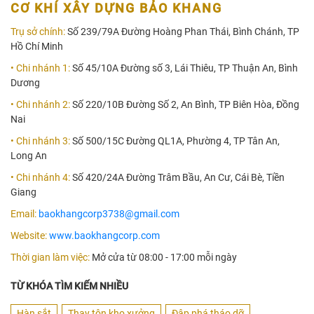
CƠ KHÍ XÂY DỰNG BẢO KHANG
Trụ sở chính:
Số 239/79A Đường Hoàng Phan Thái, Bình Chánh, TP
Hồ Chí Minh
• Chi nhánh 1:
Số 45/10A Đường số 3, Lái Thiêu, TP Thuận An, Bình
Dương
• Chi nhánh 2:
Số 220/10B Đường Số 2, An Bình, TP Biên Hòa, Đồng
Nai
• Chi nhánh 3:
Số 500/15C Đường QL1A, Phường 4, TP Tân An,
Long An
• Chi nhánh 4:
Số 420/24A Đường Trâm Bầu, An Cư, Cái Bè, Tiền
Giang
Email:
baokhangcorp3738@gmail.com
Website:
www.baokhangcorp.com
Thời gian làm việc:
Mở cửa từ 08:00 - 17:00 mỗi ngày
TỪ KHÓA TÌM KIẾM NHIỀU
Hàn sắt
Thay tôn kho xưởng
Đập phá tháo dỡ