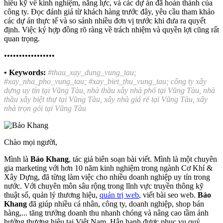
hiểu kỹ về kinh nghiệm, năng lực, và các dự án đã hoàn thành của
công ty. Đọc đánh giá từ khách hàng trước đây, yêu cầu tham khảo
các dự án thực tế và so sánh nhiều đơn vị trước khi đưa ra quyết
định. Việc ký hợp đồng rõ ràng về trách nhiệm và quyền lợi cũng rất
quan trọng.
•••••••••••••••••
• Keywords:
#thau_xay_dung_vung_tau;
#xay_nha_pho_vung_tau; #xay_biet_thu_vung_tau; công ty xây
dựng uy tín tại Vũng Tàu, nhà thầu xây nhà phố tại Vũng Tàu, nhà
thầu xây biệt thự tại Vũng Tàu, xây nhà giá rẻ tại Vũng Tàu, xây
nhà trọn gói tại Vũng Tàu
Chào mọi người,
Mình là
Bảo Khang
, tác giả biên soạn bài viết. Mình là một chuyên
gia marketing với hơn 10 năm kinh nghiệm trong ngành Cơ Khí &
Xây Dựng, đã từng làm việc cho nhiều doanh nghiệp uy tín trong
nước. Với chuyên môn sâu rộng trong lĩnh vực truyền thông kỹ
thuật số, quản lý thương hiệu,
quản trị web
, viết bài seo web.
Bảo
Khang
đã giúp nhiều cá nhân, công ty, doanh nghiệp, shop bán
hàng,... tăng trưởng doanh thu nhanh chóng và nâng cao tầm ảnh
hưởng thương hiệu tại Việt Nam. Hân hạnh được phục vụ quý