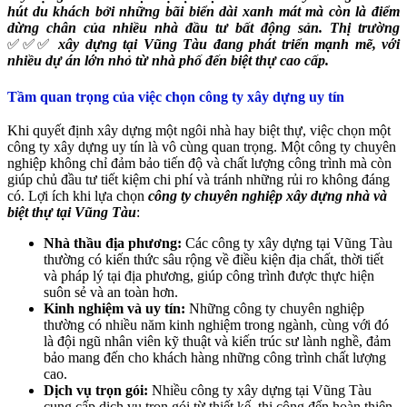
hút du khách bởi những bãi biển dài xanh mát mà còn là điểm
dừng chân của nhiều nhà đầu tư bất động sản. Thị trường
✅✅✅
xây dựng tại Vũng Tàu đang phát triển mạnh mẽ, với
nhiều dự án lớn nhỏ từ nhà phố đến biệt thự cao cấp.
Tầm quan trọng của việc chọn công ty xây dựng uy tín
Khi quyết định xây dựng một ngôi nhà hay biệt thự, việc chọn một
công ty xây dựng uy tín là vô cùng quan trọng. Một công ty chuyên
nghiệp không chỉ đảm bảo tiến độ và chất lượng công trình mà còn
giúp chủ đầu tư tiết kiệm chi phí và tránh những rủi ro không đáng
có. Lợi ích khi lựa chọn
công ty chuyên nghiệp xây dựng nhà và
biệt thự tại Vũng Tàu
:
Nhà thầu địa phương:
Các công ty xây dựng tại Vũng Tàu
thường có kiến thức sâu rộng về điều kiện địa chất, thời tiết
và pháp lý tại địa phương, giúp công trình được thực hiện
suôn sẻ và an toàn hơn.
Kinh nghiệm và uy tín:
Những công ty chuyên nghiệp
thường có nhiều năm kinh nghiệm trong ngành, cùng với đó
là đội ngũ nhân viên kỹ thuật và kiến trúc sư lành nghề, đảm
bảo mang đến cho khách hàng những công trình chất lượng
cao.
Dịch vụ trọn gói:
Nhiều công ty xây dựng tại Vũng Tàu
cung cấp dịch vụ trọn gói từ thiết kế, thi công đến hoàn thiện