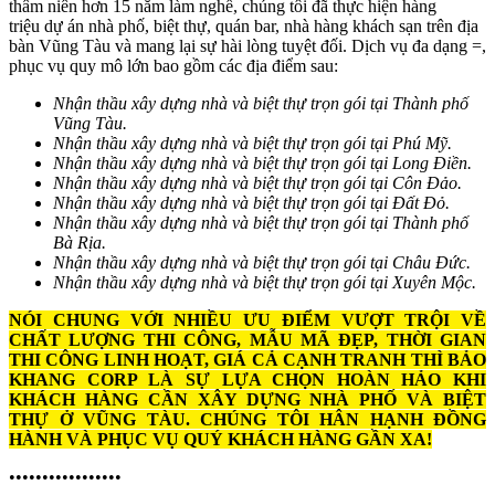
thâm niên hơn 15 năm làm nghề, chúng tôi đã thực hiện hàng
triệu dự án nhà phố, biệt thự, quán bar, nhà hàng khách sạn trên địa
bàn Vũng Tàu và mang lại sự hài lòng tuyệt đối. Dịch vụ đa dạng =,
phục vụ quy mô lớn bao gồm các địa điểm sau:
Nhận thầu xây dựng nhà và biệt thự trọn gói tại Thành phố
Vũng Tàu.
Nhận thầu xây dựng nhà và biệt thự trọn gói tại Phú Mỹ.
Nhận thầu xây dựng nhà và biệt thự trọn gói tại Long Điền.
Nhận thầu xây dựng nhà và biệt thự trọn gói tại Côn Đảo.
Nhận thầu xây dựng nhà và biệt thự trọn gói tại Đất Đỏ.
Nhận thầu xây dựng nhà và biệt thự trọn gói tại Thành phố
Bà Rịa.
Nhận thầu xây dựng nhà và biệt thự trọn gói tại Châu Đức.
Nhận thầu xây dựng nhà và biệt thự trọn gói tại Xuyên Mộc.
NÓI CHUNG VỚI NHIỀU ƯU ĐIỂM VƯỢT TRỘI VỀ
CHẤT LƯỢNG THI CÔNG, MẪU MÃ ĐẸP, THỜI GIAN
THI CÔNG LINH HOẠT, GIÁ CẢ CẠNH TRANH THÌ BẢO
KHANG CORP LÀ SỰ LỰA CHỌN HOÀN HẢO KHI
KHÁCH HÀNG CẦN XÂY DỰNG NHÀ PHỐ VÀ BIỆT
THỰ Ở VŨNG TÀU. CHÚNG TÔI HÂN HẠNH ĐỒNG
HÀNH VÀ PHỤC VỤ QUÝ KHÁCH HÀNG GẦN XA!
•••••••••••••••••