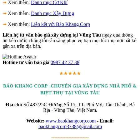
➟
Xem thêm:
Danh mục Cơ Khí
➟
Xem thêm:
Danh mục Xây Dựng
➟
Xem thêm:
Liên kết với Bảo Khang Corp
Liên hệ tư vấn báo giá xây dựng tại Vũng Tàu
ngay qua thông
tin bên dưới, chúng tôi sẵn sàng phục vụ bạn mọi lúc mọi nơi bất kể
gần xa trên địa bàn.
Hotline tư vấn báo giá
0987 42 37 38
★★★★★
BẢO KHANG CORP | CHUYÊN GIA XÂY DỰNG NHÀ PHỐ &
BIỆT THỰ TẠI VŨNG TÀU
Địa chỉ:
Số 487/25C Đường Số 15, TT. Phú Mỹ, Tân Thành, Bà
Rịa - Vũng Tàu, Việt Nam.
Website:
www.baokhangcorp.com
-
Email:
baokhangcorp3738@gmail.com
------------------------