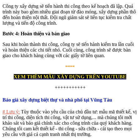
Công ty xây dựng sẽ tiến hành thi công theo kế hoạch đã lập. Quá
trình này bao gồm nhiều giai đoạn từ đào móng, xây dựng phần thô
đến hoàn thiện nội thất. Đội ngũ giám sát sẽ liên tục kiểm tra chất
lượng và tiến độ công trình.
Bước 4: Hoàn thiện và bàn giao
Sau khi hoàn thành thi công, công ty sẽ tiến hành kiểm tra lần cuối
và hoàn thiện các chi tiết nhỏ. Cuối cùng, công trình sẽ được bàn
giao cho khách hàng cùng với các giấy tờ liên quan.
•••••
XEM THÊM MẪU XÂY DỰNG TRÊN YOUTUBE
+++++++++++
Báo giá xây dựng biệt thự và nhà phố tại Vũng Tàu
# Lưu ý:
Tùy thuộc vào yêu cầu của chủ đầu tư: mẫu mã thiết kế, vị
trí thi công, diện tích thi công, vật tư sử dụng,... mà chúng tôi mới
khảo sát và báo giá chính xác cho công trình của quý khách hàng.
Chúng tôi cam kết thiết kế - thi công - sửa chữa - cải tạo theo mọi
yêu cầu với giá cả cạnh tranh nhất thị trường.