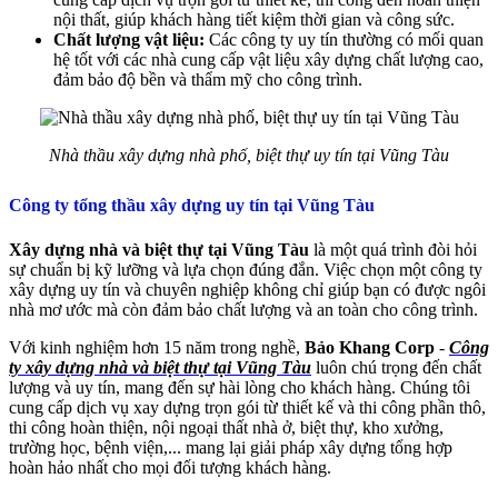
nội thất, giúp khách hàng tiết kiệm thời gian và công sức.
Chất lượng vật liệu:
Các công ty uy tín thường có mối quan
hệ tốt với các nhà cung cấp vật liệu xây dựng chất lượng cao,
đảm bảo độ bền và thẩm mỹ cho công trình.
Nhà thầu xây dựng nhà phố, biệt thự uy tín tại Vũng Tàu
Công ty tổng thầu xây dựng uy tín tại Vũng Tàu
Xây dựng nhà và biệt thự tại Vũng Tàu
là một quá trình đòi hỏi
sự chuẩn bị kỹ lưỡng và lựa chọn đúng đắn. Việc chọn một công ty
xây dựng uy tín và chuyên nghiệp không chỉ giúp bạn có được ngôi
nhà mơ ước mà còn đảm bảo chất lượng và an toàn cho công trình.
Với kinh nghiệm hơn 15 năm trong nghề,
Bảo Khang Corp
-
Công
ty xây dựng nhà và biệt thự tại Vũng Tàu
luôn chú trọng đến chất
lượng và uy tín, mang đến sự hài lòng cho khách hàng. Chúng tôi
cung cấp dịch vụ xay dựng trọn gói từ thiết kế và thi công phần thô,
thi công hoàn thiện, nội ngoại thất nhà ở, biệt thự, kho xưởng,
trường học, bệnh viện,... mang lại giải pháp xây dựng tổng hợp
hoàn hảo nhất cho mọi đối tượng khách hàng.