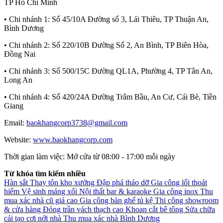
TP Hồ Chí Minh
• Chi nhánh 1:
Số 45/10A Đường số 3, Lái Thiêu, TP Thuận An,
Bình Dương
• Chi nhánh 2:
Số 220/10B Đường Số 2, An Bình, TP Biên Hòa,
Đồng Nai
• Chi nhánh 3:
Số 500/15C Đường QL1A, Phường 4, TP Tân An,
Long An
• Chi nhánh 4:
Số 420/24A Đường Trâm Bầu, An Cư, Cái Bè, Tiền
Giang
Email:
baokhangcorp3738@gmail.com
Website:
www.baokhangcorp.com
Thời gian làm việc:
Mở cửa từ 08:00 - 17:00 mỗi ngày
Từ khóa tìm kiếm nhiều
Hàn sắt
Thay tôn kho xưởng
Đập phá tháo dỡ
Gia công lối thoát
hiểm
Vệ sinh máng xối
Nội thất bar & karaoke
Gia công inox
Thu
mua xác nhà cũ giá cao
Gia công bàn ghế tủ kệ
Thi công showroom
& cửa hàng
Đóng trần vách thạch cao
Khoan cắt bê tông
Sửa chữa
cải tạo cơi nới nhà
Thu mua xác nhà Bình Dương