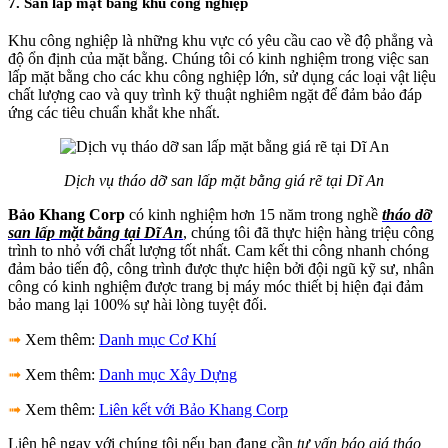
7. San lấp mặt bằng khu công nghiệp
Khu công nghiệp là những khu vực có yêu cầu cao về độ phẳng và
độ ổn định của mặt bằng. Chúng tôi có kinh nghiệm trong việc san
lấp mặt bằng cho các khu công nghiệp lớn, sử dụng các loại vật liệu
chất lượng cao và quy trình kỹ thuật nghiêm ngặt để đảm bảo đáp
ứng các tiêu chuẩn khắt khe nhất.
Dịch vụ tháo dỡ san lấp mặt bằng giá rẽ tại Dĩ An
Bảo Khang Corp
có kinh nghiệm hơn 15 năm trong nghề
tháo dỡ
san lấp mặt bằng tại Dĩ An
, chúng tôi đã thực hiện hàng triệu công
trình to nhỏ với chất lượng tốt nhất. Cam kết thi công nhanh chóng
đảm bảo tiến độ, công trình được thực hiện bởi đội ngũ kỹ sư, nhân
công có kinh nghiệm được trang bị máy móc thiết bị hiện đại đảm
bảo mang lại 100% sự hài lòng tuyệt đối.
➟
Xem thêm:
Danh mục Cơ Khí
➟
Xem thêm:
Danh mục Xây Dựng
➟
Xem thêm:
Liên kết với Bảo Khang Corp
Liên hệ ngay với chúng tôi nếu bạn đang cần
tư vấn báo giá tháo