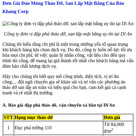
Đơn Giá Đào Móng Tháo Dỡ, San Lấp Mặt Bằng Của Bảo
Khang Corp
Công ty đơn vị đập phá tháo dỡ, san lấp mặt bằng uy tín tại Dĩ An
Chúng tôi hiểu rằng chi phí là một trong những yếu tố quan trọng
khi khách hàng lựa chọn dịch vụ. Do đó, công ty luôn nỗ lực tối ưu
hóa mọi chi phí, từ việc quản lý nhân công, vật liệu cho đến quy
trình thi công, để mang lại giá thành tốt nhất cho khách hàng mà vẫn
đảm bảo chất lượng dịch vụ.
Hãy cho chúng tôi biết quy mô công trình, diện tích, vị trí thi
công,... đội ngũ chuyên gia sẽ khảo sát và tư vấn các phương án
tháo dỡ san lấp an toàn và hiệu quả cho bạn, cam kết giá cả cạnh
tranh và rẻ nhất thị trường.
A. Báo giá đập phá tháo dõ, vận chuyển xà bần tại Dĩ An
STT
Hạng mục tháo dỡ
Đơn giá
Từ 84,000
1
Đục phá tường 110
2
đ/m