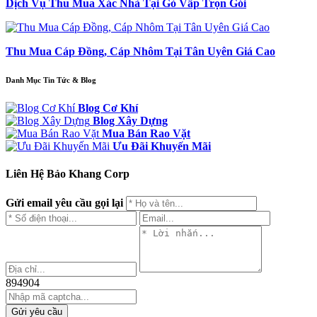
Dịch Vụ Thu Mua Xác Nhà Tại Gò Vấp Trọn Gói
Thu Mua Cáp Đồng, Cáp Nhôm Tại Tân Uyên Giá Cao
Danh Mục Tin Tức & Blog
Blog Cơ Khí
Blog Xây Dựng
Mua Bán Rao Vặt
Ưu Đãi Khuyến Mãi
Liên Hệ Bảo Khang Corp
Gửi email yêu cầu gọi lại
894904
Gửi yêu cầu