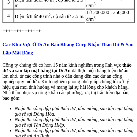
3
3
m.
đ/m
Từ 200,000 - 250,000
2
4
Diện tích từ 40 m
, độ sâu từ 2,5 m.
3
đ/m
++++++++++++++
Các Khu Vực Ở Dĩ An Bảo Khang Corp Nhận Tháo Dỡ & San
Lấp Mặt Bằng
Công ty chúng tôi có hơn 15 năm kinh nghiệm trong lĩnh vực
tháo
dỡ và san lấp mặt bằng tại Dĩ An
đã thực hiện hàng triệu dự án
lớn nhỏ, từ các công trình nhà ở dân dụng đến các dự án công
nghiệp quy mô lớn. Kinh nghiệm phong phú giúp chúng tôi xử lý
hiệu quả mọi tình huống và mang lại sự hài lòng cho khách hàng.
Nhà thầu phục vụ rộng khắp các phường, xã, thị trấn trên địa bàn,
bao gồm:
Nhận thi công đập phá tháo dỡ, đào móng, san lấp mặt bằng
giá rẽ tại Đông Hòa.
Nhận thi công đập phá tháo dỡ, đào móng, san lấp mặt bằng
giá rẽ tại Tân Đông Hiệp.
Nhận thi công đập phá tháo dỡ, đào móng, san lấp mặt bằng
giá rẽ tại An Bình.