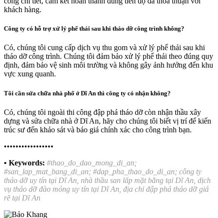
công chi tiết, cam kết hoàn thành đúng tiến độ đã thỏa thuận với
khách hàng.
Công ty có hỗ trợ xử lý phế thải sau khi tháo dỡ công trình không?
Có, chúng tôi cung cấp dịch vụ thu gom và xử lý phế thải sau khi
tháo dỡ công trình. Chúng tôi đảm bảo xử lý phế thải theo đúng quy
định, đảm bảo vệ sinh môi trường và không gây ảnh hưởng đến khu
vực xung quanh.
Tôi cần sửa chữa nhà phố ở Dĩ An thì công ty có nhận không?
Có, chúng tôi ngoài thi công đập phá tháo dỡ còn nhận thầu xây
dựng và sửa chữa nhà ở Dĩ An, hãy cho chúng tôi biết vị trí để kiến
trúc sư đến khảo sát và báo giá chính xác cho công trình bạn.
•••••••••••••••••
• Keywords:
#thao_do_dao_mong_di_an;
#san_lap_mat_bang_di_an; #dap_pha_thao_do_di_an; công ty
tháo dỡ uy tín tại Dĩ An, nhà thầu san lấp mặt bằng tại Dĩ An, dịch
vụ tháo dỡ đào móng uy tín tại Dĩ An, địa chỉ đập phá tháo dỡ giá
rẽ tại Dĩ An