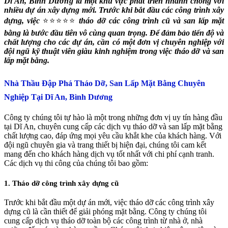
Dĩ An, Bình Dương là một khu vực phát triển nhanh chóng với
nhiều dự án xây dựng mới. Trước khi bắt đầu các công trình xây
dựng, việc
⭐⭐⭐⭐⭐
tháo dỡ các công trình cũ và san lấp mặt
bằng là bước đầu tiên vô cùng quan trọng. Để đảm bảo tiến độ và
chất lượng cho các dự án, cần có một đơn vị chuyên nghiệp với
đội ngũ kỹ thuật viên giàu kinh nghiệm trong việc tháo dỡ và san
lấp mặt bằng.
Nhà Thầu Đập Phá Tháo Dỡ, San Lấp Mặt Bằng Chuyên
Nghiệp Tại Dĩ An, Bình Dương
Công ty chúng tôi tự hào là một trong những đơn vị uy tín hàng đầu
tại Dĩ An, chuyên cung cấp các dịch vụ tháo dỡ và san lấp mặt bằng
chất lượng cao, đáp ứng mọi yêu cầu khắt khe của khách hàng. Với
đội ngũ chuyên gia và trang thiết bị hiện đại, chúng tôi cam kết
mang đến cho khách hàng dịch vụ tốt nhất với chi phí cạnh tranh.
Các dịch vụ thi công của chúng tôi bao gồm:
1. Tháo dỡ công trình xây dựng cũ
Trước khi bắt đầu một dự án mới, việc tháo dỡ các công trình xây
dựng cũ là cần thiết để giải phóng mặt bằng. Công ty chúng tôi
cung cấp dịch vụ tháo dỡ toàn bộ các công trình từ nhà ở, nhà