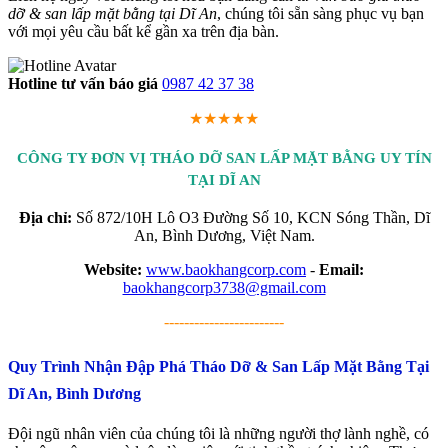
dỡ & san lấp mặt bằng tại Dĩ An
, chúng tôi sẵn sàng phục vụ bạn
với mọi yêu cầu bất kể gần xa trên địa bàn.
Hotline tư vấn báo giá
0987 42 37 38
★★★★★
CÔNG TY ĐƠN VỊ THÁO DỠ SAN LẤP MẶT BẰNG UY TÍN
TẠI DĨ AN
Địa chỉ:
Số 872/10H Lô O3 Đường Số 10, KCN Sóng Thần, Dĩ
An, Bình Dương, Việt Nam.
Website:
www.baokhangcorp.com
-
Email:
baokhangcorp3738@gmail.com
------------------------
Quy Trình Nhận Đập Phá Tháo Dỡ & San Lấp Mặt Bằng Tại
Dĩ An, Bình Dương
Đội ngũ nhân viên của chúng tôi là những người thợ lành nghề, có