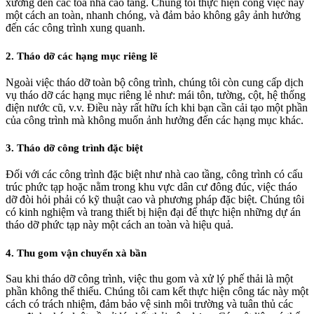
xưởng đến các tòa nhà cao tầng. Chúng tôi thực hiện công việc này
một cách an toàn, nhanh chóng, và đảm bảo không gây ảnh hưởng
đến các công trình xung quanh.
2. Tháo dỡ các hạng mục riêng lẽ
Ngoài việc tháo dỡ toàn bộ công trình, chúng tôi còn cung cấp dịch
vụ tháo dỡ các hạng mục riêng lẻ như: mái tôn, tường, cột, hệ thống
điện nước cũ, v.v. Điều này rất hữu ích khi bạn cần cải tạo một phần
của công trình mà không muốn ảnh hưởng đến các hạng mục khác.
3. Tháo dỡ công trình đặc biệt
Đối với các công trình đặc biệt như nhà cao tầng, công trình có cấu
trúc phức tạp hoặc nằm trong khu vực dân cư đông đúc, việc tháo
dỡ đòi hỏi phải có kỹ thuật cao và phương pháp đặc biệt. Chúng tôi
có kinh nghiệm và trang thiết bị hiện đại để thực hiện những dự án
tháo dỡ phức tạp này một cách an toàn và hiệu quả.
4. Thu gom vận chuyển xà bần
Sau khi tháo dỡ công trình, việc thu gom và xử lý phế thải là một
phần không thể thiếu. Chúng tôi cam kết thực hiện công tác này một
cách có trách nhiệm, đảm bảo vệ sinh môi trường và tuân thủ các