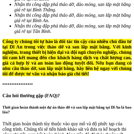
Nhận thi công đập phá tháo dỡ, đào móng, san lấp mặt bằng
giá rẽ tại Bình Thắng.
Nhận thi công đập phá tháo dỡ, đào móng, san lấp mặt bằng
giá rẽ tại Bình An.
Nhận thi công đập phá tháo dỡ, đào móng, san lấp mặt bằng
giá rẽ tại Tân Bình.
Công ty chúng tôi tự hào là đối tác tin cậy của nhiều chủ đầu tư
tại Dĩ An trong việc tháo dỡ và san lấp mặt bằng. Với kinh
nghiệm, trang thiết bị hiện đại và đội ngũ chuyên nghiệp, chúng
tôi cam kết mang đến cho khách hàng dịch vụ chất lượng cao,
giá cả hợp lý và an toàn lao động tuyệt đối. Nếu bạn đang có
nhu cầu tháo dỡ, san lấp mặt bằng, hãy liên hệ ngay với chúng
tôi để được tư vấn và nhận báo giá chi tiết!
•••••••••••••••••
Câu hỏi thường gặp (FAQ)?
Thời gian hoàn thành một dự án tháo dỡ và san lấp mặt bằng tại Dĩ An là bao
lâu?
Thời gian hoàn thành tùy thuộc vào quy mô và độ phức tạp của
công trình. Chúng tôi sẽ tiến hành khảo sát và đưa ra kế hoạch thi