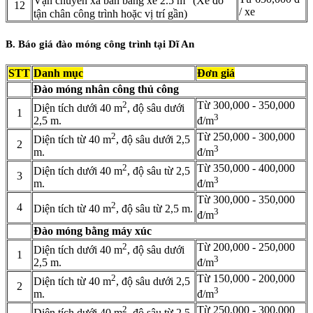
Vận chuyển xà bần bằng xe 2.5 m
(Xe đỗ
12
/ xe
tận chân công trình hoặc vị trí gần)
B. Báo giá đào móng công trình tại Dĩ An
STT
Danh mục
Đơn giá
Đào móng nhân công thủ công
2
Từ 300,000 - 350,000
Diện tích dưới 40 m
, độ sâu dưới
1
3
2,5 m.
đ/m
2
Từ 250,000 - 300,000
Diện tích từ 40 m
, độ sâu dưới 2,5
2
3
m.
đ/m
2
Từ 350,000 - 400,000
Diện tích dưới 40 m
, độ sâu từ 2,5
3
3
m.
đ/m
Từ 300,000 - 350,000
2
4
Diện tích từ 40 m
, độ sâu từ 2,5 m.
3
đ/m
Đào móng bằng máy xúc
2
Từ 200,000 - 250,000
Diện tích dưới 40 m
, độ sâu dưới
1
3
2,5 m.
đ/m
2
Từ 150,000 - 200,000
Diện tích từ 40 m
, độ sâu dưới 2,5
2
3
m.
đ/m
2
Từ 250,000 - 300,000
Diện tích dưới 40 m
, độ sâu từ 2,5