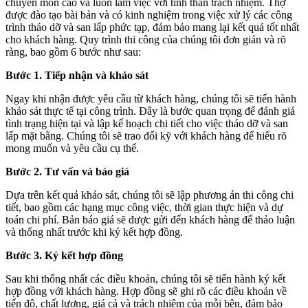
chuyên môn cao và luôn làm việc với tinh thần trách nhiệm. Thợ
được đào tạo bài bản và có kinh nghiệm trong việc xử lý các công
trình tháo dỡ và san lấp phức tạp, đảm bảo mang lại kết quả tốt nhất
cho khách hàng. Quy trình thi công của chúng tôi đơn giản và rõ
ràng, bao gồm 6 bước như sau:
Bước 1. Tiếp nhận và khảo sát
Ngay khi nhận được yêu cầu từ khách hàng, chúng tôi sẽ tiến hành
khảo sát thực tế tại công trình. Đây là bước quan trọng để đánh giá
tình trạng hiện tại và lập kế hoạch chi tiết cho việc tháo dỡ và san
lấp mặt bằng. Chúng tôi sẽ trao đổi kỹ với khách hàng để hiểu rõ
mong muốn và yêu cầu cụ thể.
Bước 2. Tư vấn và báo giá
Dựa trên kết quả khảo sát, chúng tôi sẽ lập phương án thi công chi
tiết, bao gồm các hạng mục công việc, thời gian thực hiện và dự
toán chi phí. Bản báo giá sẽ được gửi đến khách hàng để thảo luận
và thống nhất trước khi ký kết hợp đồng.
Bước 3. Ký kết hợp đồng
Sau khi thống nhất các điều khoản, chúng tôi sẽ tiến hành ký kết
hợp đồng với khách hàng. Hợp đồng sẽ ghi rõ các điều khoản về
tiến độ, chất lượng, giá cả và trách nhiệm của mỗi bên, đảm bảo