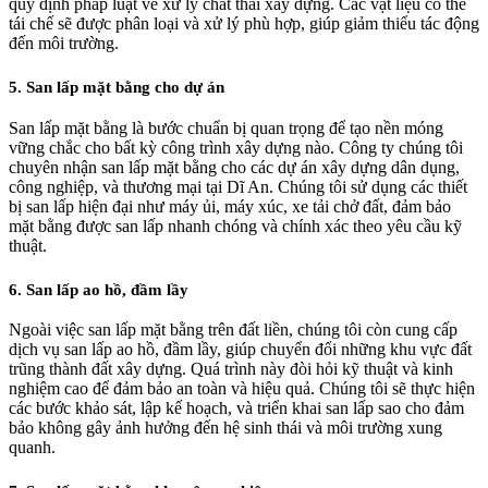
quy định pháp luật về xử lý chất thải xây dựng. Các vật liệu có thể
tái chế sẽ được phân loại và xử lý phù hợp, giúp giảm thiểu tác động
đến môi trường.
5. San lấp mặt bằng cho dự án
San lấp mặt bằng là bước chuẩn bị quan trọng để tạo nền móng
vững chắc cho bất kỳ công trình xây dựng nào. Công ty chúng tôi
chuyên nhận san lấp mặt bằng cho các dự án xây dựng dân dụng,
công nghiệp, và thương mại tại Dĩ An. Chúng tôi sử dụng các thiết
bị san lấp hiện đại như máy ủi, máy xúc, xe tải chở đất, đảm bảo
mặt bằng được san lấp nhanh chóng và chính xác theo yêu cầu kỹ
thuật.
6. San lấp ao hồ, đầm lầy
Ngoài việc san lấp mặt bằng trên đất liền, chúng tôi còn cung cấp
dịch vụ san lấp ao hồ, đầm lầy, giúp chuyển đổi những khu vực đất
trũng thành đất xây dựng. Quá trình này đòi hỏi kỹ thuật và kinh
nghiệm cao để đảm bảo an toàn và hiệu quả. Chúng tôi sẽ thực hiện
các bước khảo sát, lập kế hoạch, và triển khai san lấp sao cho đảm
bảo không gây ảnh hưởng đến hệ sinh thái và môi trường xung
quanh.