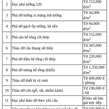
Từ 152,000
2
Đục phá tường 220
2
đ/m
Từ 44,000
3
Phá dỡ tường xi măng trát tường
2
đ/m
Từ 84,000
4
Phá dỡ gạch ốp tường, lát nền
2
đ/m
Từ 152,000
5
Phá sàn bê tông cốt thép
2
đ/m
Từ 283,000
6
Tháo dỡ cầu thang sắt thép
2
đ/m
Từ 220,000
7
Phá dỡ dầm bê tông cốt thép
3
đ/m
Từ 1,350,000
8
Phá dỡ móng bê tông (khối)
3
đ/m
Từ 600,000 đ
9
Tháo dỡ thiết bị vệ sinh
/ phòng
Từ 190,000 đ
10
Tháo dỡ cửa (gỗ, sắt, nhôm kính)
/ bộ
Khảo sát báo
11
Đục phá tháo dỡ theo yêu cầu
giá trực tiếp
3
Từ 650,000 đ