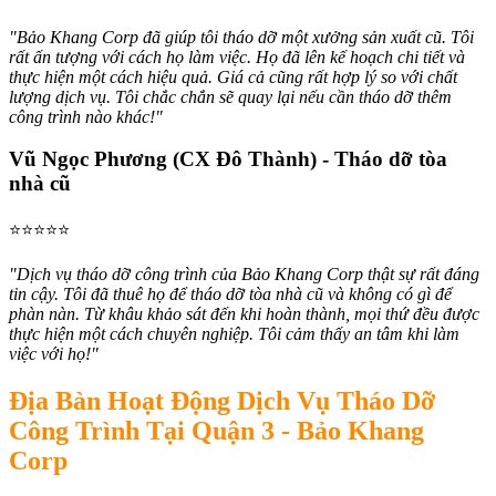
"Bảo Khang Corp đã giúp tôi tháo dỡ một xưởng sản xuất cũ. Tôi
rất ấn tượng với cách họ làm việc. Họ đã lên kế hoạch chi tiết và
thực hiện một cách hiệu quả. Giá cả cũng rất hợp lý so với chất
lượng dịch vụ. Tôi chắc chắn sẽ quay lại nếu cần tháo dỡ thêm
công trình nào khác!"
Vũ Ngọc Phương (CX Đô Thành) - Tháo dỡ tòa
nhà cũ
⭐️⭐️⭐️⭐️⭐️
"Dịch vụ tháo dỡ công trình của Bảo Khang Corp thật sự rất đáng
tin cậy. Tôi đã thuê họ để tháo dỡ tòa nhà cũ và không có gì để
phàn nàn. Từ khâu khảo sát đến khi hoàn thành, mọi thứ đều được
thực hiện một cách chuyên nghiệp. Tôi cảm thấy an tâm khi làm
việc với họ!"
Địa Bàn Hoạt Động Dịch Vụ Tháo Dỡ
Công Trình Tại Quận 3 - Bảo Khang
Corp