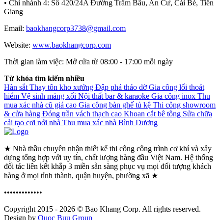
• Chi nhánh 4:
Số 420/24A Đường Trâm Bầu, An Cư, Cái Bè, Tiền
Giang
Email:
baokhangcorp3738@gmail.com
Website:
www.baokhangcorp.com
Thời gian làm việc:
Mở cửa từ 08:00 - 17:00 mỗi ngày
Từ khóa tìm kiếm nhiều
Hàn sắt
Thay tôn kho xưởng
Đập phá tháo dỡ
Gia công lối thoát
hiểm
Vệ sinh máng xối
Nội thất bar & karaoke
Gia công inox
Thu
mua xác nhà cũ giá cao
Gia công bàn ghế tủ kệ
Thi công showroom
& cửa hàng
Đóng trần vách thạch cao
Khoan cắt bê tông
Sửa chữa
cải tạo cơi nới nhà
Thu mua xác nhà Bình Dương
★ Nhà thầu chuyên nhận thiết kế thi công công trình cơ khí và xây
dựng tổng hợp với uy tín, chất lượng hàng đầu Việt Nam. Hệ thống
đối tác liên kết khắp 3 miền sẵn sàng phục vụ mọi đối tượng khách
hàng ở mọi tỉnh thành, quận huyện, phường xã ★
•••••••••••••
Copyright 2015 - 2026 © Bao Khang Corp. All rights reserved.
Design by
Quoc Buu Group