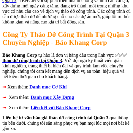
Quận 3
, TP.HCM với sự phát triển nhanh chóng và nhu cầu cải tạo,
xây dựng mới ngày càng tăng, đang trở thành một trong những khu
vực có nhu cầu cao về dịch vụ tháo dỡ công trình. Các công trình cũ
cần được tháo dỡ để nhường chỗ cho các dự án mới, giúp tối ưu hóa
không gian và nâng cao giá trị bất động sản.
Công Ty Tháo Dỡ Công Trình Tại Quận 3
Chuyên Nghiệp - Bảo Khang Corp
Bảo Khang Corp
tự hào là đơn vị hàng đầu trong lĩnh vực ✅✅✅
tháo dỡ công trình tại Quận 3
. Với đội ngũ kỹ thuật viên giàu
kinh nghiệm, trang thiết bị hiện đại và quy trình làm việc chuyên
nghiệp, chúng tôi cam kết mang đến dịch vụ an toàn, hiệu quả và
tiết kiệm thời gian cho khách hàng.
➟
Xem thêm:
Danh mục Cơ Khí
➟
Xem thêm:
Danh mục Xây Dựng
➟
Xem thêm:
Liên kết với Bảo Khang Corp
Liên hệ tư vấn báo giá tháo dỡ công trình tại Quận 3
qua thông
tin bên dưới, chúng tôi sẵn sàng phục vụ bạn mọi lúc mọi nơi bất kể
gần xa.