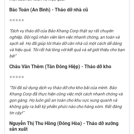
Bác Toán (An Bình) - Tháo dỡ nhà cũ
⭐⭐⭐⭐⭐
"Dịch vụ tháo dỡ của Bảo Khang Corp thật sự rất chuyên
nghiệp. Đội ngũ nhân viên làm việc nhanh chóng, an toàn và
sạch sẽ. Họ đã giúp tôi tháo dỡ căn nhà cũ một cách dễ dàng
và hiệu quả. Tôi rất hài lòng với kết quả và sẽ giới thiệu cho bạn
bè!"
Châu Văn Thêm (Tân Đông Hiệp) - Tháo dỡ kho
⭐⭐⭐⭐⭐
"Tôi đã sử dụng dịch vụ tháo dỡ cho kho bãi của mình. Bảo
Khang Corp đã thực hiện công việc một cách nhanh chóng và
gọn gàng. Họ luôn giữ an toàn cho khu vực xung quanh và
không gây ra bất kỳ phiền phức nào cho hàng xóm. Rất đáng
tin cậy!"
Nguyễn Thị Thu Hồng (Đông Hòa) - Tháo dỡ xưởng
sản xuất