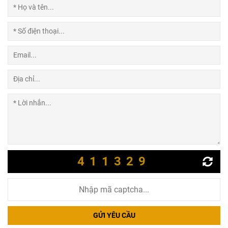
411329
GỬI YÊU CẦU