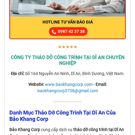
HOTLINE TƯ VẤN BÁO GIÁ
0987 42 37 38
★★★★★
CÔNG TY THÁO DỠ CÔNG TRÌNH TẠI DĨ AN CHUYÊN
NGHIỆP
Địa chỉ:
Số 164 Nguyễn An Ninh, Dĩ An, Bình Dương, Việt Nam.
Website:
www.baokhangcorp.com
-
Email:
baokhangcorp3738@gmail.com
------------------------
Danh Mục Tháo Dỡ Công Trình Tại Dĩ An Của
Bảo Khang Corp
Bảo Khang Corp
cung cấp dịch vụ
tháo dỡ công trình tại Dĩ An