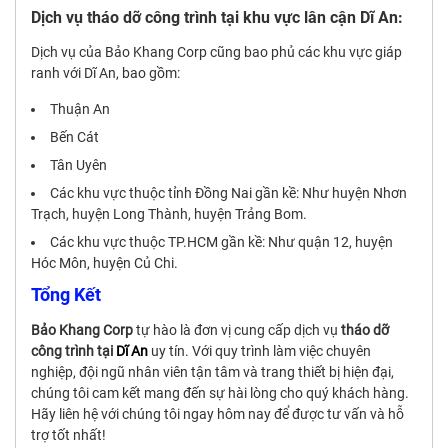
Dịch vụ tháo dỡ công trình tại khu vực lân cận Dĩ An:
Dịch vụ của Bảo Khang Corp cũng bao phủ các khu vực giáp
ranh với Dĩ An, bao gồm:
Thuận An
Bến Cát
Tân Uyên
Các khu vực thuộc tỉnh Đồng Nai gần kề: Như huyện Nhơn
Trạch, huyện Long Thành, huyện Trảng Bom.
Các khu vực thuộc TP.HCM gần kề: Như quận 12, huyện
Hóc Môn, huyện Củ Chi.
Tổng Kết
Bảo Khang Corp
tự hào là đơn vị cung cấp dịch vụ
tháo dỡ
công trình tại
Dĩ An
uy tín. Với quy trình làm việc chuyên
nghiệp, đội ngũ nhân viên tận tâm và trang thiết bị hiện đại,
chúng tôi cam kết mang đến sự hài lòng cho quý khách hàng.
Hãy liên hệ với chúng tôi ngay hôm nay để được tư vấn và hỗ
trợ tốt nhất!