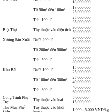
18,000,000
18,000,000 -
Từ 50m² đến 100m²
25,000,000
25,000,000 -
Trên 100m²
35,000,000
30,000,000 -
Biệt Thự
Tùy thuộc vào diện tích
50,000,000
20,000,000 -
Xưởng Sản Xuất
Dưới 200m²
30,000,000
30,000,000 -
Từ 200m² đến 500m²
50,000,000
50,000,000 -
Trên 500m²
80,000,000
15,000,000 -
Kho Bãi
Dưới 100m²
25,000,000
25,000,000 -
Từ 100m² đến 300m²
40,000,000
40,000,000 -
Trên 300m²
60,000,000
Công Trình Phụ
5,000,000 -
Tùy thuộc vào loại
Trợ
15,000,000
Thu Mua Phế
Tùy thuộc vào khối
1,000 - 5,000 VNĐ/kg
Liệu
lượng