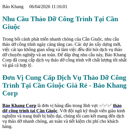
Bảo Khang
06/04/2026 11:16:01
Nhu Cầu Tháo Dỡ Công Trình Tại Cần
Giuộc
Trong bối cảnh phát triển nhanh chóng của Cần Giuộc, nhu cầu
tháo dỡ công trình ngày càng tăng cao. Các dự án xây dựng mới,
việc cải tạo không gian sống và làm việc đều đòi hỏi dịch vụ tháo
dỡ chuyên nghiệp và an toàn. Để đáp ứng nhu cầu này, Bảo Khang
Corp đã cung cấp dịch vụ tháo dỡ công trình với chất lượng tốt nhất
và giá cả hợp lý.
Đơn Vị Cung Cấp Dịch Vụ Tháo Dỡ Công
Trình Tại Cần Giuộc Giá Rẻ - Bảo Khang
Corp
Bảo Khang Corp
là đơn vị hàng đầu trong lĩnh vực ✅✅✅
tháo
dỡ công trình tại Cần Giuộc
. Với đội ngũ kỹ thuật viên giàu kinh
nghiệm và trang thiết bị hiện đại, chúng tôi cam kết mang đến dịch
vụ tháo dỡ nhanh chóng, an toàn và tiết kiệm chi phí cho khách
hàng.