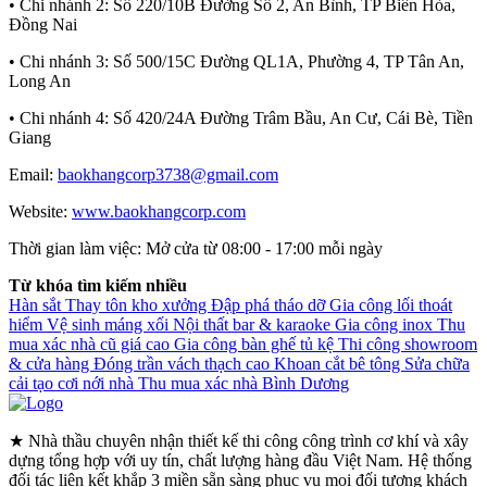
• Chi nhánh 2:
Số 220/10B Đường Số 2, An Bình, TP Biên Hòa,
Đồng Nai
• Chi nhánh 3:
Số 500/15C Đường QL1A, Phường 4, TP Tân An,
Long An
• Chi nhánh 4:
Số 420/24A Đường Trâm Bầu, An Cư, Cái Bè, Tiền
Giang
Email:
baokhangcorp3738@gmail.com
Website:
www.baokhangcorp.com
Thời gian làm việc:
Mở cửa từ 08:00 - 17:00 mỗi ngày
Từ khóa tìm kiếm nhiều
Hàn sắt
Thay tôn kho xưởng
Đập phá tháo dỡ
Gia công lối thoát
hiểm
Vệ sinh máng xối
Nội thất bar & karaoke
Gia công inox
Thu
mua xác nhà cũ giá cao
Gia công bàn ghế tủ kệ
Thi công showroom
& cửa hàng
Đóng trần vách thạch cao
Khoan cắt bê tông
Sửa chữa
cải tạo cơi nới nhà
Thu mua xác nhà Bình Dương
★ Nhà thầu chuyên nhận thiết kế thi công công trình cơ khí và xây
dựng tổng hợp với uy tín, chất lượng hàng đầu Việt Nam. Hệ thống
đối tác liên kết khắp 3 miền sẵn sàng phục vụ mọi đối tượng khách