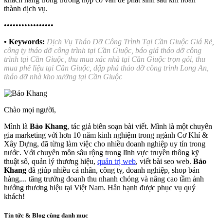
thành dịch vụ.
•••••••••••••••••
• Keywords:
Dịch Vụ Tháo Dỡ Công Trình Tại Cần Giuộc Giá Rẻ,
công ty tháo dỡ công trình tại Cần Giuộc, báo giá tháo dỡ công
trình tại Cần Giuộc, thu mua xác nhà tại Cần Giuộc trọn gói, thu
mua phế liệu tại Cần Giuộc, đập phá tháo dỡ công trình Long An,
tháo dỡ nhà kho xưởng tại Cần Giuộc
Chào mọi người,
Mình là
Bảo Khang
, tác giả biên soạn bài viết. Mình là một chuyên
gia marketing với hơn 10 năm kinh nghiệm trong ngành Cơ Khí &
Xây Dựng, đã từng làm việc cho nhiều doanh nghiệp uy tín trong
nước. Với chuyên môn sâu rộng trong lĩnh vực truyền thông kỹ
thuật số, quản lý thương hiệu,
quản trị web
, viết bài seo web.
Bảo
Khang
đã giúp nhiều cá nhân, công ty, doanh nghiệp, shop bán
hàng,... tăng trưởng doanh thu nhanh chóng và nâng cao tầm ảnh
hưởng thương hiệu tại Việt Nam. Hân hạnh được phục vụ quý
khách!
Tin tức & Blog cùng danh mục