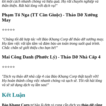
tôi một cách nhanh chóng và hiệu quả. Họ rất chuyên nghiệp và
thân thiện. Rất hài lòng với dịch vụ!"
Phạm Tố Nga (TT Cần Giuộc) - Tháo Dỡ Xưởng
May
⭐️⭐️⭐️⭐️⭐️
"Chúng tôi đã hợp tác với Bảo Khang Corp để tháo dỡ xưởng may.
Họ làm việc rất tận tâm và đảm bảo an toàn trong suốt quá trình.
Chắc chắn sẽ giới thiệu cho bạn bè!"
Mai Công Danh (Phước Lý) - Tháo Dỡ Nhà Cấp 4
⭐️⭐️⭐️⭐️⭐️
"Dịch vụ tháo dỡ nhà cấp 4 của Bảo Khang Corp thật tuyệt vời!
Họ hoàn thành công việc nhanh chóng và sạch sẽ. Tôi rất hài lòng
và sẽ sử dụng dịch vụ lần sau!"
Kết Luận
Bảo Khang Corp
tự hào là đơn vị cung cấp dịch vụ
tháo dỡ công