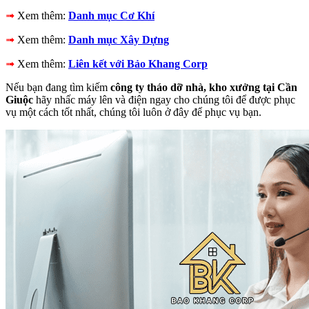
➟
Xem thêm:
Danh mục Cơ Khí
➟
Xem thêm:
Danh mục Xây Dựng
➟
Xem thêm:
Liên kết với Bảo Khang Corp
Nếu bạn đang tìm kiếm
công ty tháo dỡ nhà, kho xưởng tại Cần
Giuộc
hãy nhấc máy lên và điện ngay cho chúng tôi để được phục
vụ một cách tốt nhất, chúng tôi luôn ở đây để phục vụ bạn.