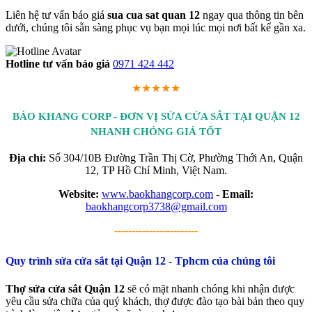
Liên hệ tư vấn báo giá
sua cua sat quan 12
ngay qua thông tin bên
dưới, chúng tôi sẵn sàng phục vụ bạn mọi lúc mọi nơi bất kể gần xa.
Hotline tư vấn báo giá
0971 424 442
★★★★★
BẢO KHANG CORP - ĐƠN VỊ SỬA CỬA SẮT TẠI QUẬN 12
NHANH CHÓNG GIÁ TỐT
Địa chỉ:
Số 304/10B Đường Trần Thị Cờ, Phường Thới An, Quận
12, TP Hồ Chí Minh, Việt Nam.
Website:
www.baokhangcorp.com
-
Email:
baokhangcorp3738@gmail.com
------------------------
Quy trình sửa cửa sắt tại Quận 12 - Tphcm của chúng tôi
Thợ sửa cửa sắt Quận 12
sẽ có mặt nhanh chóng khi nhận được
yêu cầu sửa chữa của quý khách, thợ được đào tạo bài bản theo quy