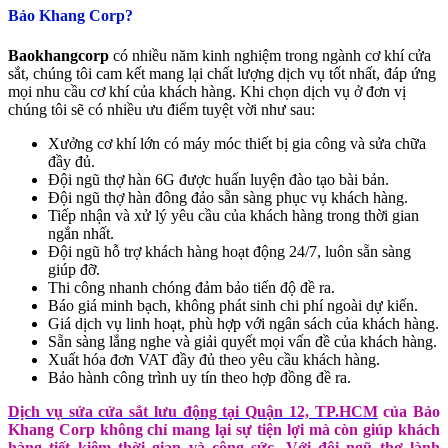
Bảo Khang Corp?
Baokhangcorp
có nhiều năm kinh nghiệm trong ngành cơ khí cửa
sắt, chúng tôi cam kết mang lại chất lượng dịch vụ tốt nhất, đáp ứng
mọi nhu cầu cơ khí của khách hàng. Khi chọn dịch vụ ở đơn vị
chúng tôi sẽ có nhiều ưu điểm tuyệt vời như sau:
Xưởng cơ khí lớn có máy móc thiết bị gia công và sửa chữa
đầy đủ.
Đội ngũ thợ hàn 6G được huấn luyện đào tạo bài bản.
Đội ngũ thợ hàn đông đảo sẵn sàng phục vụ khách hàng.
Tiếp nhận và xử lý yêu cầu của khách hàng trong thời gian
ngắn nhất.
Đội ngũ hỗ trợ khách hàng hoạt động 24/7, luôn sẵn sàng
giúp đỡ.
Thi công nhanh chóng đảm bảo tiến độ đề ra.
Báo giá minh bạch, không phát sinh chi phí ngoài dự kiến.
Giá dịch vụ linh hoạt, phù hợp với ngân sách của khách hàng.
Sẵn sàng lắng nghe và giải quyết mọi vấn đề của khách hàng.
Xuất hóa đơn VAT đầy đủ theo yêu cầu khách hàng.
Bảo hành công trình uy tín theo hợp đồng đề ra.
Dịch vụ sửa cửa sắt lưu động tại Quận 12, TP.HCM
của Bảo
Khang Corp không chỉ mang lại sự tiện lợi mà còn giúp khách
hàng tiết kiệm thời gian và công sức. Với đội ngũ thợ lành