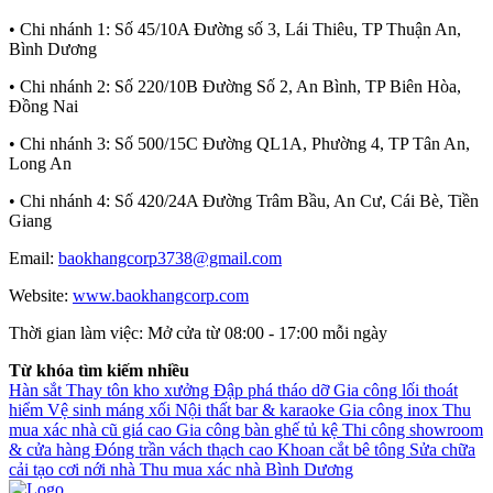
• Chi nhánh 1:
Số 45/10A Đường số 3, Lái Thiêu, TP Thuận An,
Bình Dương
• Chi nhánh 2:
Số 220/10B Đường Số 2, An Bình, TP Biên Hòa,
Đồng Nai
• Chi nhánh 3:
Số 500/15C Đường QL1A, Phường 4, TP Tân An,
Long An
• Chi nhánh 4:
Số 420/24A Đường Trâm Bầu, An Cư, Cái Bè, Tiền
Giang
Email:
baokhangcorp3738@gmail.com
Website:
www.baokhangcorp.com
Thời gian làm việc:
Mở cửa từ 08:00 - 17:00 mỗi ngày
Từ khóa tìm kiếm nhiều
Hàn sắt
Thay tôn kho xưởng
Đập phá tháo dỡ
Gia công lối thoát
hiểm
Vệ sinh máng xối
Nội thất bar & karaoke
Gia công inox
Thu
mua xác nhà cũ giá cao
Gia công bàn ghế tủ kệ
Thi công showroom
& cửa hàng
Đóng trần vách thạch cao
Khoan cắt bê tông
Sửa chữa
cải tạo cơi nới nhà
Thu mua xác nhà Bình Dương