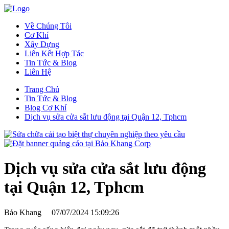
Về Chúng Tôi
Cơ Khí
Xây Dựng
Liên Kết Hợp Tác
Tin Tức & Blog
Liên Hệ
Trang Chủ
Tin Tức & Blog
Blog Cơ Khí
Dịch vụ sửa cửa sắt lưu động tại Quận 12, Tphcm
Dịch vụ sửa cửa sắt lưu động
tại Quận 12, Tphcm
Bảo Khang
07/07/2024 15:09:26