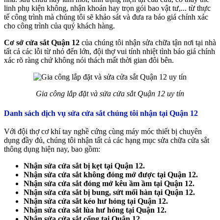
linh phụ kiện không, nhận khoán hay trọn gói bao vật tư,... từ thực
tế công trình mà chúng tôi sẽ khảo sát và đưa ra báo giá chính xác
cho công trình của quý khách hàng.
Cơ sở cửa sắt Quận 12
của chúng tôi nhận sửa chữa tận nơi tại nhà
tất cả các lỗi từ nhỏ đến lớn, đội thợ vui tính nhiệt tình báo giá chính
xác rõ ràng chứ không nói thách mất thời gian đôi bên.
Gia công lắp đặt và sửa cửa sắt Quận 12 uy tín
Danh sách dịch vụ sửa cửa sắt chúng tôi nhận tại Quận 12
Với đội thợ cơ khí tay nghề cứng cùng máy móc thiết bị chuyên
dụng đầy đủ, chúng tôi nhận tất cả các hạng mục sửa chữa cửa sắt
thông dụng hiện nay, bao gồm:
Nhận sửa cửa sắt bị kẹt tại Quận 12.
Nhận sửa cửa sắt không đóng mở được tại Quận 12.
Nhận sửa cửa sắt đóng mở kêu ầm ầm tại Quận 12.
Nhận sửa cửa sắt bị bung, sứt mối hàn tại Quận 12.
Nhận sửa cửa sắt kéo hư hỏng tại Quận 12.
Nhận sửa cửa sắt lùa hư hỏng tại Quận 12.
Nhận sửa cửa sắt cổng tại Quận 12.