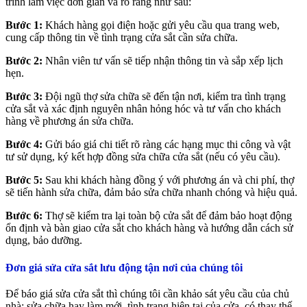
trình làm việc đơn giản và rõ ràng như sau:
Bước 1:
Khách hàng gọi điện hoặc gửi yêu cầu qua trang web,
cung cấp thông tin về tình trạng cửa sắt cần sửa chữa.
Bước 2:
Nhân viên tư vấn sẽ tiếp nhận thông tin và sắp xếp lịch
hẹn.
Bước 3:
Đội ngũ thợ sửa chữa sẽ đến tận nơi, kiểm tra tình trạng
cửa sắt và xác định nguyên nhân hỏng hóc và tư vấn cho khách
hàng về phương án sửa chữa.
Bước 4:
Gửi báo giá chi tiết rõ ràng các hạng mục thi công và vật
tư sử dụng, ký kết hợp đồng sửa chữa cửa sắt (nếu có yêu cầu).
Bước 5:
Sau khi khách hàng đồng ý với phương án và chi phí, thợ
sẽ tiến hành sửa chữa, đảm bảo sửa chữa nhanh chóng và hiệu quả.
Bước 6:
Thợ sẽ kiểm tra lại toàn bộ cửa sắt để đảm bảo hoạt động
ổn định và bàn giao cửa sắt cho khách hàng và hướng dẫn cách sử
dụng, bảo dưỡng.
Đơn giá sửa cửa sắt lưu động tận nơi của chúng tôi
Để báo giá sửa cửa sắt thì chúng tôi cần khảo sát yêu cầu của chủ
nhà: sửa chữa hay làm mới, tình trạng hiện tại của cửa, có thay thế