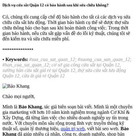
Dịch vụ cửa sắt Quận 12 có bảo hành sau khi sửa chữa không?
Có, chúng tôi cung cấp chế độ bảo hành cho tất cả các dịch vụ sửa
chữa cửa sắt lưu động. Thời gian bảo hành cụ thể sẽ được thợ sửa
chữa thông báo cho bạn sau khi hoàn thành công việc. Trong thời
gian bảo hành, nếu cửa sắt gặp vấn đề do lỗi kỹ thuật, chúng tôi sẽ
đến kiểm tra và sửa chữa miễn phí.
•••••••••••••••••
• Keywords:
#sua_cua_sat_quan_12; #xuong_cua_san_quan_12;
#han_cua_sat_quan_12; cơ sở gia công cửa sắt tại Quận 12,
xưởng hàn cửa sắt giá rẻ tại Quận 12, thợ sửa cửa sắt lưu động
Quận 12, cửa ắt giá rẻ Quận 12
Chào mọi người,
Mình là
Bảo Khang
, tác giả biên soạn bài viết. Mình là một chuyên
gia marketing với hơn 10 năm kinh nghiệm trong ngành Cơ Khí &
Xây Dựng, đã từng làm việc cho nhiều doanh nghiệp uy tín trong
nước. Với chuyên môn sâu rộng trong lĩnh vực truyền thông kỹ
thuật số, quản lý thương hiệu,
quản trị web
, viết bài seo web.
Bảo
Khang
đã giúp nhiều cá nhân, công ty, doanh nghiệp, shop bán