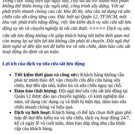
Trong cuộc sống hiện đại ngày nay, cửa sắt đã trở thành một phần
không thể thiếu trong các ngôi nhà, công trình xây dựng. Với sự
phát triển nhanh chóng của các khu đô thị, nhu cầu sử dụng và sửa
chữa cửa sắt cũng tăng cao. Đặc biệt tại Quận 12, TP.HCM, một
khu vực phát triển năng động, việc tìm kiếm dịch vụ sửa cửa sắt lưu
động uy tín và chuyên nghiệp là rất cần thiết.
⭐⭐⭐⭐⭐
Dịch vụ sửa
cửa sắt lưu động không chỉ giúp khách hàng tiết kiệm thời gian mà
còn mang lại sự tiện lợi khi không cần phải di chuyển. Đội ngũ thợ
lành nghề sẽ đến tận nơi để kiểm tra và sửa chữa, đảm bảo cửa sắt
hoạt động ổn định và an toàn.
Lợi ích của dịch vụ sửa cửa sắt lưu động
Tiết kiệm thời gian và công sức:
Khách hàng không cần
phải tự mình tháo dỡ, vận chuyển cửa đến cửa hàng sửa
chữa, thợ đến tận nhà, kiểm tra và sửa chữa ngay tại chỗ.
Đảm bảo chất lượng:
Đội ngũ thợ sửa cửa sắt lưu động tại
Quận 12 được đào tạo chuyên nghiệp, có kinh nghiệm lâu
năm, sử dụng các dụng cụ và thiết bị hiện đại, đảm bảo sửa
chữa nhanh chóng và hiệu quả.
Dịch vụ linh hoạt:
Khách hàng có thể lựa chọn thời gian phù
hợp để thợ đến kiểm tra và sửa chữa, dịch vụ hoạt động 24/7,
kể cả ngày lễ và cuối tuần, đảm bảo đáp ứng nhu cầu khẩn
cấp của khách hàng.