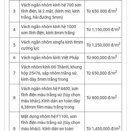
Vách ngăn nhôm kính hệ 700 sơn
2
3
tĩnh điện, lá 2 mặt, (kính mờ, kính
Từ 650.000 đ/m
trắng, hải đường 5mm)
Vách ngăn nhôm kính hệ 1000
2
4
Từ 1,150,000 đ/m
sơn tĩnh điện, kính 8mm trắng
Vách ngăn nhôm xingfa kính 8mm
2
5
Từ 1,250,000 đ/m
cường lực
2
6
Vách ngăn nhôm kính Việt Pháp
Từ 900,000 đ/m
Vách nhôm kính Đô Thành, khung
2
7
hộp 25×76, sập nhôm trắng sứ,
Từ 650,000 đ/m
kính dày 5mm trắng trong
Vách ngăn nhôm hệ F4400, sơn
tĩnh điện màu trắng sứ (tùy chọn
2
8
Từ 800,000 đ/m
màu khác).Kính dán an toàn dày
6,38mm film màu trắng trong
Mặt dựng nhôm hệ F1100, sơn
tĩnh điện màu trắng sứ (tùy chọn
2
9
màu khác). Kính dán an toàn
Từ 1,450,000 đ/m