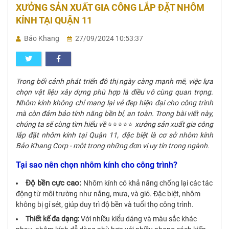
XƯỞNG SẢN XUẤT GIA CÔNG LẮP ĐẶT NHÔM
KÍNH TẠI QUẬN 11
Bảo Khang
27/09/2024 10:53:37
Trong bối cảnh phát triển đô thị ngày càng mạnh mẽ, việc lựa
chọn vật liệu xây dựng phù hợp là điều vô cùng quan trọng.
Nhôm kính không chỉ mang lại vẻ đẹp hiện đại cho công trình
mà còn đảm bảo tính năng bền bỉ, an toàn. Trong bài viết này,
chúng ta sẽ cùng tìm hiểu về
⭐⭐⭐⭐⭐
xưởng sản xuất gia công
lắp đặt nhôm kính tại Quận 11, đặc biệt là cơ sở nhôm kính
Bảo Khang Corp - một trong những đơn vị uy tín trong ngành.
Tại sao nên chọn nhôm kính cho công trình?
Độ bền cực cao:
Nhôm kính có khả năng chống lại các tác
động từ môi trường như nắng, mưa, và gió. Đặc biệt, nhôm
không bị gỉ sét, giúp duy trì độ bền và tuổi thọ công trình.
Thiết kế đa dạng:
Với nhiều kiểu dáng và màu sắc khác