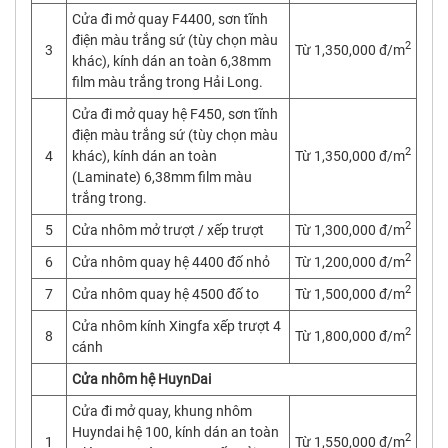
Cửa đi mở quay F4400, sơn tĩnh
điện màu trắng sứ (tùy chọn màu
2
3
Từ 1,350,000 đ/m
khác), kính dán an toàn 6,38mm
film màu trắng trong Hải Long.
Cửa đi mở quay hệ F450, sơn tĩnh
điện màu trắng sứ (tùy chọn màu
2
4
khác), kính dán an toàn
Từ 1,350,000 đ/m
(Laminate) 6,38mm film màu
trắng trong.
2
5
Cửa nhôm mở trượt / xếp trượt
Từ 1,300,000 đ/m
2
6
Cửa nhôm quay hệ 4400 đố nhỏ
Từ 1,200,000 đ/m
2
7
Cửa nhôm quay hệ 4500 đố to
Từ 1,500,000 đ/m
Cửa nhôm kính Xingfa xếp trượt 4
2
8
Từ 1,800,000 đ/m
cánh
Cửa nhôm hệ HuynDai
Cửa đi mở quay, khung nhôm
Huyndai hệ 100, kính dán an toàn
2
1
Từ 1,550,000 đ/m