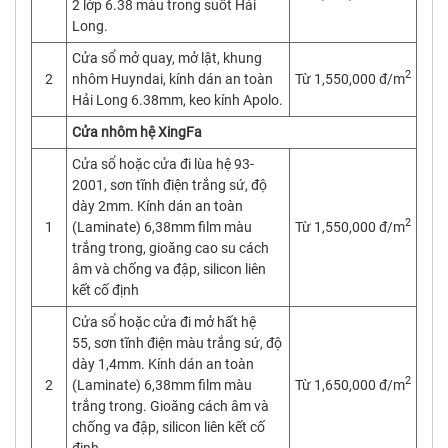
2 lớp 6.38 màu trong suốt Hải
Long.
Cửa sổ mở quay, mở lật, khung
2
2
nhôm Huyndai, kính dán an toàn
Từ 1,550,000 đ/m
Hải Long 6.38mm, keo kính Apolo.
Cửa nhôm hệ XingFa
Cửa sổ hoặc cửa đi lùa hệ 93-
2001, sơn tĩnh điện trắng sứ, độ
dày 2mm. Kính dán an toàn
2
1
(Laminate) 6,38mm film màu
Từ 1,550,000 đ/m
trắng trong, gioăng cao su cách
âm và chống va đập, silicon liên
kết cố định
Cửa sổ hoặc cửa đi mở hất hệ
55, sơn tĩnh điện màu trắng sứ, độ
dày 1,4mm. Kính dán an toàn
2
2
(Laminate) 6,38mm film màu
Từ 1,650,000 đ/m
trắng trong. Gioăng cách âm và
chống va đập, silicon liên kết cố
định