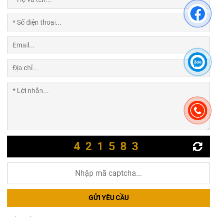
421583
GỬI YÊU CẦU