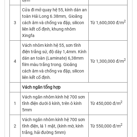
Cửa đi mở quay hệ 55, kính dán an
toàn Hải Long 6.38mm, Gioăng
2
3
cách âm và chống va đập, silicon
Từ 1,600,000 đ/m
liên kết cố định, khung nhôm
Xingfa
Vách nhôm kính hệ 55, sơn tĩnh
điện trắng sứ, độ dày 1,4mm. Kính
dán an toàn (Laminate) 6,38mm
2
4
Từ 1,300,000 đ/m
film màu trắng trong. Gioăng
cách âm và chống va đập, silicon
liên kết cố định.
Vách ngăn tổng hợp
Vách ngăn nhôm kính hệ 700 sơn
2
1
tĩnh điện dưới ô kính, trên ô kính
Từ 450,000 đ/m
5mm
Vách ngăn nhôm kính hệ 700 sơn
2
2
tĩnh điện, lá 1 mặt, (kính mờ, kính
Từ 550,000 đ/m
trắng, hải đường 5mm)