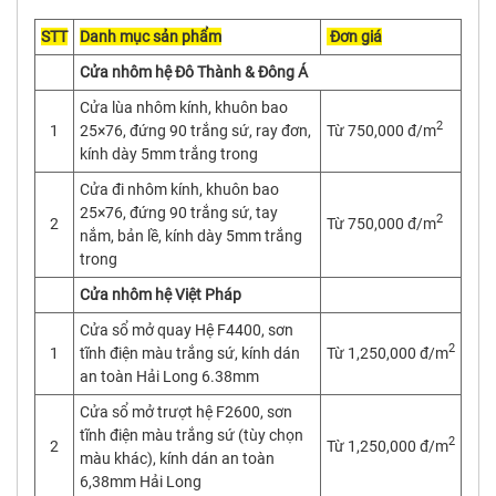
STT
Danh mục sản phẩm
Đơn giá
Cửa nhôm hệ Đô Thành & Đông Á
Cửa lùa nhôm kính, khuôn bao
2
1
25×76, đứng 90 trắng sứ, ray đơn,
Từ 750,000 đ/m
kính dày 5mm trắng trong
Cửa đi nhôm kính, khuôn bao
25×76, đứng 90 trắng sứ, tay
2
2
Từ 750,000 đ/m
nắm, bản lề, kính dày 5mm trắng
trong
Cửa nhôm hệ Việt Pháp
Cửa sổ mở quay Hệ F4400, sơn
2
1
tĩnh điện màu trắng sứ, kính dán
Từ 1,250,000 đ/m
an toàn Hải Long 6.38mm
Cửa sổ mở trượt hệ F2600, sơn
tĩnh điện màu trắng sứ (tùy chọn
2
2
Từ 1,250,000 đ/m
màu khác), kính dán an toàn
6,38mm Hải Long