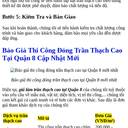
Đội ngũ thợ thi công sẽ tiến hành lắp đặt trần thạch cao theo đúng
thiết kế đã được phê duyệt, đảm bảo chất lượng và tiến độ.
Bước 5: Kiểm Tra và Bàn Giao
Sau khi hoàn thành, chúng tôi sẽ tiến hành kiểm tra chất lượng công
trình và bàn giao cho khách hàng, đảm bảo mọi yêu cầu đều được
đáp ứng.
Báo Giá Thi Công Đóng Trần Thạch Cao
Tại Quận 8 Cập Nhật Mới
Báo giá thi công đóng trần thạch cao tại Quận 8 mới nhất
Hiện tại,
giá làm trần thạch cao tại Quận 8
của chúng tôi tuỳ thuộc
vào yêu cầu về mẫu mã, vật tư, diện tích, vị trí thi công,... chúng tôi
cam kết giá cả cạnh tranh và rẻ hơn các đơn vị khác. Sau đây là đơn
giá tham khảo dịch vụ của chúng tôi:
Dịch vụ trần
Đơn Giá
Mô tả
thạch cao
(VNĐ/m²)
Thi công trần thạch cao chìm,
200.000 -