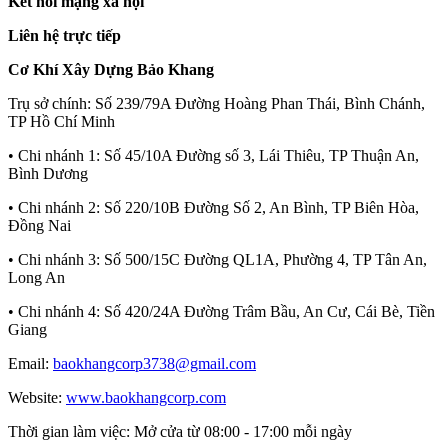
Kết nối mạng xã hội
Liên hệ trực tiếp
Cơ Khí Xây Dựng Bảo Khang
Trụ sở chính:
Số 239/79A Đường Hoàng Phan Thái, Bình Chánh,
TP Hồ Chí Minh
• Chi nhánh 1:
Số 45/10A Đường số 3, Lái Thiêu, TP Thuận An,
Bình Dương
• Chi nhánh 2:
Số 220/10B Đường Số 2, An Bình, TP Biên Hòa,
Đồng Nai
• Chi nhánh 3:
Số 500/15C Đường QL1A, Phường 4, TP Tân An,
Long An
• Chi nhánh 4:
Số 420/24A Đường Trâm Bầu, An Cư, Cái Bè, Tiền
Giang
Email:
baokhangcorp3738@gmail.com
Website:
www.baokhangcorp.com
Thời gian làm việc:
Mở cửa từ 08:00 - 17:00 mỗi ngày