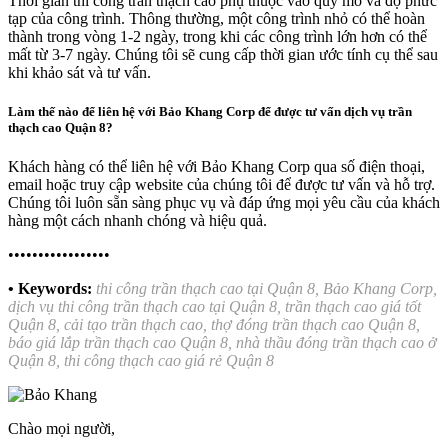
Thời gian thi công trần thạch cao phụ thuộc vào quy mô và độ phức
tạp của công trình. Thông thường, một công trình nhỏ có thể hoàn
thành trong vòng 1-2 ngày, trong khi các công trình lớn hơn có thể
mất từ 3-7 ngày. Chúng tôi sẽ cung cấp thời gian ước tính cụ thể sau
khi khảo sát và tư vấn.
Làm thế nào để liên hệ với Bảo Khang Corp để được tư vấn dịch vụ trần
thạch cao Quận 8?
Khách hàng có thể liên hệ với Bảo Khang Corp qua số điện thoại,
email hoặc truy cập website của chúng tôi để được tư vấn và hỗ trợ.
Chúng tôi luôn sẵn sàng phục vụ và đáp ứng mọi yêu cầu của khách
hàng một cách nhanh chóng và hiệu quả.
•••••••••••••••••
• Keywords:
thi công trần thạch cao tại Quận 8, Bảo Khang Corp,
dịch vụ thi công trần thạch cao tại Quận 8, trần thạch cao giá tốt
Quận 8, cải tạo trần thạch cao, thợ đóng trần thạch cao Quận 8,
báo giá lắp trần thạch cao Quận 8, nhà thầu đóng trần thạch cao ở
Quận 8, thi công thạch cao giá rẻ Quận 8
Chào mọi người,