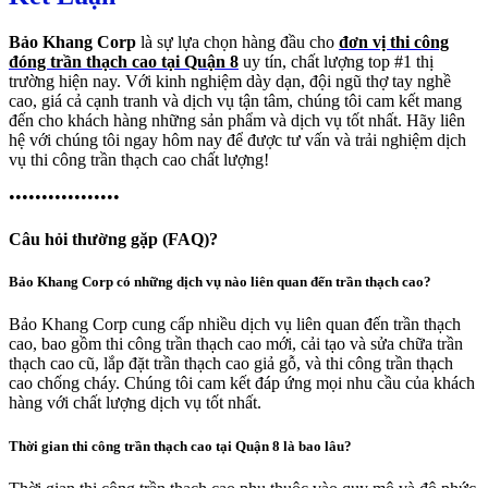
Bảo Khang Corp
là sự lựa chọn hàng đầu cho
đơn vị thi công
đóng trần thạch cao tại Quận 8
uy tín, chất lượng top #1 thị
trường hiện nay. Với kinh nghiệm dày dạn, đội ngũ thợ tay nghề
cao, giá cả cạnh tranh và dịch vụ tận tâm, chúng tôi cam kết mang
đến cho khách hàng những sản phẩm và dịch vụ tốt nhất. Hãy liên
hệ với chúng tôi ngay hôm nay để được tư vấn và trải nghiệm dịch
vụ thi công trần thạch cao chất lượng!
•••••••••••••••••
Câu hỏi thường gặp (FAQ)?
Bảo Khang Corp có những dịch vụ nào liên quan đến trần thạch cao?
Bảo Khang Corp cung cấp nhiều dịch vụ liên quan đến trần thạch
cao, bao gồm thi công trần thạch cao mới, cải tạo và sửa chữa trần
thạch cao cũ, lắp đặt trần thạch cao giả gỗ, và thi công trần thạch
cao chống cháy. Chúng tôi cam kết đáp ứng mọi nhu cầu của khách
hàng với chất lượng dịch vụ tốt nhất.
Thời gian thi công trần thạch cao tại Quận 8 là bao lâu?