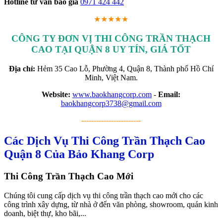
Hotline tư vấn báo giá
0971 424 442
★★★★★
CÔNG TY ĐƠN VỊ THI CÔNG TRẦN THẠCH
CAO TẠI QUẬN 8 UY TÍN, GIÁ TỐT
Địa chỉ:
Hẻm 35 Cao Lỗ, Phường 4, Quận 8, Thành phố Hồ Chí
Minh, Việt Nam.
Website:
www.baokhangcorp.com
-
Email:
baokhangcorp3738@gmail.com
------------------------
Các Dịch Vụ Thi Công Trần Thạch Cao
Quận 8 Của Bảo Khang Corp
Thi Công Trần Thạch Cao Mới
Chúng tôi cung cấp dịch vụ thi công trần thạch cao mới cho các
công trình xây dựng, từ nhà ở đến văn phòng, showroom, quán kinh
doanh, biệt thự, kho bãi,...