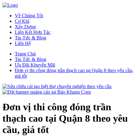
Về Chúng Tôi
Cơ Khí
Xây Dựng
Liên Kết Hợp Tác
Tin Tức & Blog
Liên Hệ
Trang Chủ
Tin Tức & Blog
Ưu Đãi Khuyến Mãi
Đơn vị thi công đóng trần thạch cao tại Quận 8 theo yêu cầu,
giá tốt
Đơn vị thi công đóng trần
thạch cao tại Quận 8 theo yêu
cầu, giá tốt