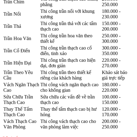
Trần Chìm
phẳng
250.000
Thi công trần nổi với khung
180.000 -
Trần Nổi
xương
230.000
Thi công trần thả với các tấm
150.000 -
Trần Thả
thạch cao
200.000
Thi công trần hoa văn theo
250.000 -
Trần Hoa Văn
thiết kế
300.000
Thi công trần thạch cao cổ
300.000 -
Trần Cổ Điển
điển, tinh xảo
350.000
Thi công trần thạch cao hiện
220.000 -
Trần Hiện Đại
đại, đơn giản
270.000
Trần Theo Yêu
Thi công trần theo thiết kế
Khảo sát báo
Cầu
riêng của khách hàng
giá trực tiếp
Vách Ngăn Thạch
Thi công vách ngăn thạch cao
180.000 -
Cao
cho không gian
220.000
Sửa Chữa Trần
Sửa chữa các vấn đề về trần
100.000 -
Thạch Cao
thạch cao
150.000
Thay Thế Tấm
Thay thế tấm thạch cao bị hư
120.000 -
Thạch Cao
hỏng
170.000
Vách Thạch Cao
Thi công vách thạch cao cho
200.000 -
Văn Phòng
văn phòng làm việc
250.000