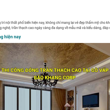
 trí nội thất phổ biến hiện nay, không chỉ mang lại vẻ đẹp thẩm mỹ cho k
ng nghệ, trần thạch cao ngày càng đa dạng về mẫu mã và kiểu dáng, đáp
g hiện nay