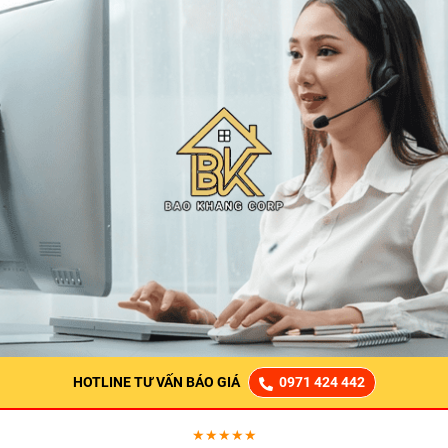
HOTLINE TƯ VẤN BÁO GIÁ
0971 424 442
★★★★★