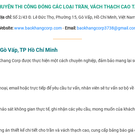
HUYÊN THI CÔNG ĐÓNG CÁC LOẠI TRẦN, VÁCH THẠCH CAO T
ịa chỉ:
Số 2/43 Đ. Lê Đức Thọ, Phường 15, Gò Vấp, Hồ Chí Minh, Việt Nam
ebsite:
www.baokhangcorp.com
-
Email:
baokhangcorp3738@gmail.c
------------------------
i Gò Vấp, TP Hồ Chí Minh
o Khang Corp được thực hiện một cách chuyên nghiệp, đảm bảo mang lại s
oại, email hoặc trực tiếp để yêu cầu tư vấn, nhân viên sẽ tư vấn sơ bộ v
 khảo sát không gian thực tế, ghi nhận các yêu cầu, mong muốn của khách
ơng án thiết kế chi tiết cho trần và vách thạch cao, cung cấp bảng báo gi