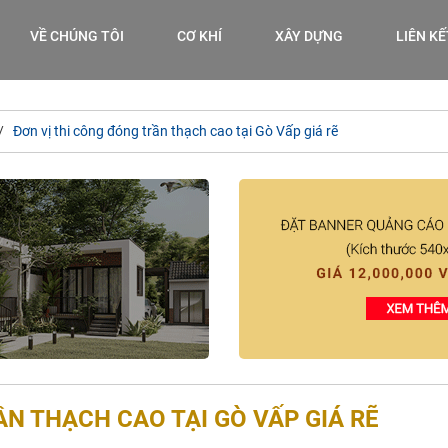
VỀ CHÚNG TÔI
CƠ KHÍ
XÂY DỰNG
LIÊN K
Đơn vị thi công đóng trần thạch cao tại Gò Vấp giá rẽ
ẦN THẠCH CAO TẠI GÒ VẤP GIÁ RẼ