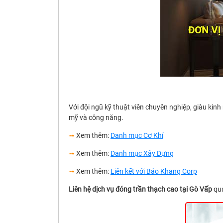
Với đội ngũ kỹ thuật viên chuyên nghiệp, giàu k
mỹ và công năng.
➟
Xem thêm:
Danh mục Cơ Khí
➟
Xem thêm:
Danh mục Xây Dựng
➟
Xem thêm:
Liên kết với Bảo Khang Corp
Liên hệ dịch vụ đóng trần thạch cao tại Gò Vấp
qua