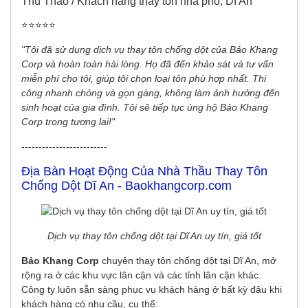
Thu Thảo / Khách hàng thay tôn nhà phố, Dĩ An
⭐️⭐️⭐️⭐️⭐️
"Tôi đã sử dụng dịch vụ thay tôn chống dột của Bảo Khang
Corp và hoàn toàn hài lòng. Họ đã đến khảo sát và tư vấn
miễn phí cho tôi, giúp tôi chọn loại tôn phù hợp nhất. Thi
công nhanh chóng và gọn gàng, không làm ảnh hưởng đến
sinh hoạt của gia đình. Tôi sẽ tiếp tục ủng hộ Bảo Khang
Corp trong tương lai!"
-------------------------
Địa Bàn Hoạt Động Của Nhà Thầu Thay Tôn
Chống Dột Dĩ An - Baokhangcorp.com
Dịch vụ thay tôn chống dột tại Dĩ An uy tín, giá tốt
Bảo Khang Corp
chuyên thay tôn chống dột tại Dĩ An, mở
rộng ra ở các khu vực lân cận và các tỉnh lân cận khác.
Công ty luôn sẵn sàng phục vụ khách hàng ở bất kỳ đâu khi
khách hàng có nhu cầu, cụ thể: