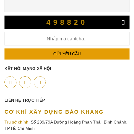
498820
GỬI YÊU CẦU
KẾT NỐI MẠNG XÃ HỘI
LIÊN HỆ TRỰC TIẾP
CƠ KHÍ XÂY DỰNG BẢO KHANG
Trụ sở chính:
Số 239/79A Đường Hoàng Phan Thái, Bình Chánh,
TP Hồ Chí Minh