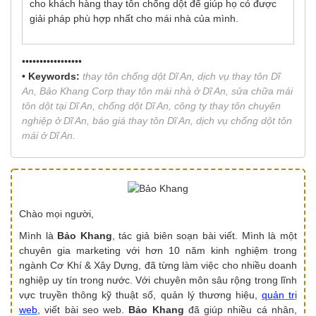
cho khách hàng thay tôn chống dột để giúp họ có được
giải pháp phù hợp nhất cho mái nhà của mình.
•••••••••••••••••
• Keywords:
thay tôn chống dột Dĩ An, dịch vụ thay tôn Dĩ
An, Bảo Khang Corp thay tôn mái nhà ở Dĩ An, sửa chữa mái
tôn dột tại Dĩ An, chống dột Dĩ An, công ty thay tôn chuyên
nghiệp ở Dĩ An, báo giá thay tôn Dĩ An, dịch vụ chống dột tôn
mái ở Dĩ An.
Chào mọi người,
Mình là
Bảo Khang
, tác giả biên soạn bài viết. Mình là một
chuyên gia marketing với hơn 10 năm kinh nghiệm trong
ngành Cơ Khí & Xây Dựng, đã từng làm việc cho nhiều doanh
nghiệp uy tín trong nước. Với chuyên môn sâu rộng trong lĩnh
vực truyền thông kỹ thuật số, quản lý thương hiệu,
quản trị
web
, viết bài seo web.
Bảo Khang
đã giúp nhiều cá nhân,