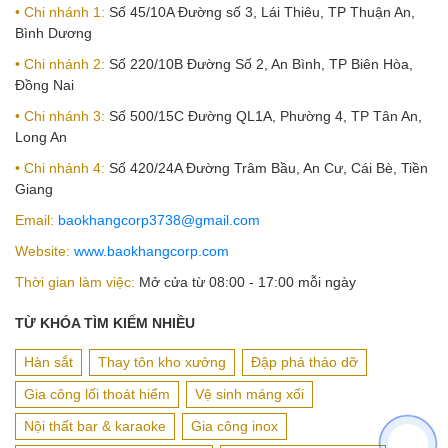
• Chi nhánh 1:
Số 45/10A Đường số 3, Lái Thiêu, TP Thuận An,
Bình Dương
• Chi nhánh 2:
Số 220/10B Đường Số 2, An Bình, TP Biên Hòa,
Đồng Nai
• Chi nhánh 3:
Số 500/15C Đường QL1A, Phường 4, TP Tân An,
Long An
• Chi nhánh 4:
Số 420/24A Đường Trâm Bầu, An Cư, Cái Bè, Tiền
Giang
Email:
baokhangcorp3738@gmail.com
Website:
www.baokhangcorp.com
Thời gian làm việc:
Mở cửa từ 08:00 - 17:00 mỗi ngày
TỪ KHÓA TÌM KIẾM NHIỀU
Hàn sắt
Thay tôn kho xưởng
Đập phá tháo dỡ
Gia công lối thoát hiểm
Vệ sinh máng xối
Nội thất bar & karaoke
Gia công inox