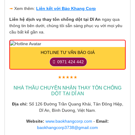
➟
Xem thêm:
Liên kết với Bảo Khang Corp
Liên hệ dịch vụ thay tôn chống dột tại Dĩ An
ngay qua
thông tin bên dưới, chúng tôi sẵn sàng phục vụ với mọi yêu
cầu bất kể gần xa.
HOTLINE TƯ VẤN BÁO GIÁ
0971 424 442
★★★★★
NHÀ THẦU CHUYÊN NHẬN THAY TÔN CHỐNG
DỘT TẠI DĨ AN
Địa chỉ:
Số 126 Đường Trần Quang Khải, Tân Đông Hiệp,
Dĩ An, Bình Dương, Việt Nam.
Website:
www.baokhangcorp.com
-
Email:
baokhangcorp3738@gmail.com