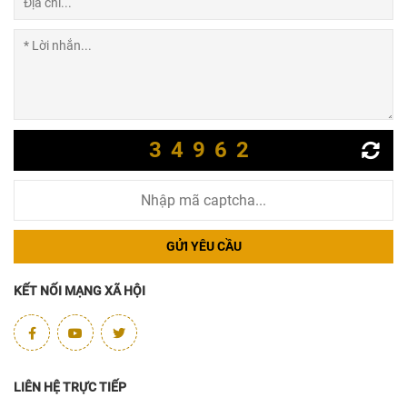
34962
GỬI YÊU CẦU
KẾT NỐI MẠNG XÃ HỘI
LIÊN HỆ TRỰC TIẾP