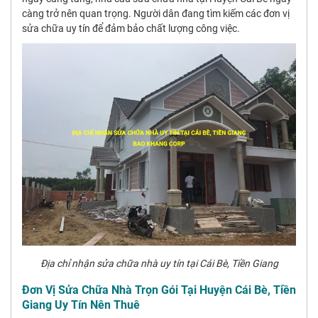
càng trở nên quan trọng. Người dân đang tìm kiếm các đơn vị
sửa chữa uy tín để đảm bảo chất lượng công việc.
Địa chỉ nhận sửa chữa nhà uy tín tại Cái Bè, Tiền Giang
Đơn Vị Sửa Chữa Nhà Trọn Gói Tại Huyện Cái Bè, Tiền
Giang Uy Tín Nên Thuê