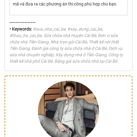
mã và đưa ra các phương án thi công phù hợp cho bạn.
•••••••••••••••••
• Keywords:
#sua_nha_cai_be, #xay_dung_cai_be,
#thau_ho_cai_be, Sửa chữa nhà Huyện Cái Bè, Đơn vị sửa
chữa nhà Tiền Giang, Nhà trọn gói Cái Bè, Thiết kế nội thất
Tiền Giang, Đánh giá công ty sửa chữa nhà ở Cái Bè, Dịch vụ
sửa nhà chuyên nghiệp, Xây dựng nhà ở Tiền Giang, Công ty
thiết kế nhà phố Cái Bè, Bảng giá sửa chữa nhà tại Cái Bè