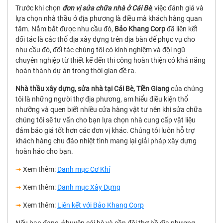
Trước khi chọn
đơn vị sửa chữa nhà ở Cái Bè
, việc đánh giá và
lựa chọn nhà thầu ở địa phương là điều mà khách hàng quan
tâm. Nắm bắt được nhu cầu đó,
Bảo Khang Corp
đã liên kết
đối tác là các thổ địa xây dựng trên địa bàn để phục vụ cho
nhu cầu đó, đối tác chúng tôi có kinh nghiệm và đội ngũ
chuyên nghiệp từ thiết kế đến thi công hoàn thiện có khả năng
hoàn thành dự án trong thời gian đề ra.
Nhà thầu xây dựng, sửa nhà tại Cái Bè, Tiền Giang
của chúng
tôi là những người thợ địa phương, am hiểu điều kiện thổ
nhưỡng và quen biết nhiều cửa hàng vật tư nên khi sửa chữa
chúng tôi sẽ tư vấn cho bạn lựa chọn nhà cung cấp vật liệu
đảm bảo giá tốt hơn các đơn vị khác. Chúng tôi luôn hỗ trợ
khách hàng chu đáo nhiệt tình mang lại giải pháp xây dựng
hoàn hảo cho bạn.
➟
Xem thêm:
Danh mục Cơ Khí
➟
Xem thêm:
Danh mục Xây Dựng
➟
Xem thêm:
Liên kết với Bảo Khang Corp