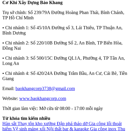
Cơ Khí Xây Dựng Bảo Khang
Trụ sở chính:
Số 239/79A Đường Hoàng Phan Thái, Bình Chánh,
TP Hồ Chí Minh
• Chi nhánh 1:
Số 45/10A Đường số 3, Lái Thiêu, TP Thuận An,
Bình Dương
• Chi nhánh 2:
Số 220/10B Đường Số 2, An Bình, TP Biên Hòa,
Đồng Nai
• Chi nhánh 3:
Số 500/15C Đường QL1A, Phường 4, TP Tân An,
Long An
• Chi nhánh 4:
Số 420/24A Đường Trâm Bầu, An Cư, Cái Bè, Tiền
Giang
Email:
baokhangcorp3738@gmail.com
Website:
www.baokhangcorp.com
Thời gian làm việc:
Mở cửa từ 08:00 - 17:00 mỗi ngày
Từ khóa tìm kiếm nhiều
Hàn sắt
Thay tôn kho xưởng
Đập phá tháo dỡ
Gia công lối thoát
hiểm
Vệ sinh máng xối
Nội thất bar & karaoke
Gia công inox
Thu