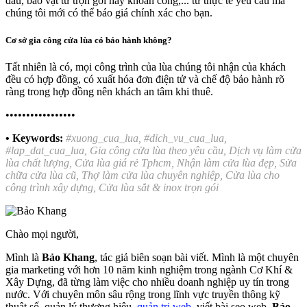
đâu, bao vật tư trọn gói hay khoán công,... từ thực tế yêu cầu mà
chúng tôi mới có thể báo giá chính xác cho bạn.
Cơ sở gia công cửa lùa có bảo hành không?
Tất nhiên là có, mọi công trình của lùa chúng tôi nhận của khách
đều có hợp đồng, có xuất hóa đơn điện tử và chế độ bảo hành rõ
ràng trong hợp đồng nên khách an tâm khi thuê.
•••••••••••••••••
• Keywords:
#xuong_cua_lua, #dich_vu_cua_lua,
#lap_dat_cua_lua, Gia công cửa lùa theo yêu cầu, Dịch vụ làm cửa
lùa chất lượng, Cửa lùa giá rẻ Tphcm, Nhận làm cửa lùa đẹp, Sửa
chữa cửa lùa cũ, Thợ làm cửa lùa chuyên nghiệp, Cửa lùa cho
công trình xây dựng, Cửa lùa sắt & inox trọn gói
Chào mọi người,
Mình là
Bảo Khang
, tác giả biên soạn bài viết. Mình là một chuyên
gia marketing với hơn 10 năm kinh nghiệm trong ngành Cơ Khí &
Xây Dựng, đã từng làm việc cho nhiều doanh nghiệp uy tín trong
nước. Với chuyên môn sâu rộng trong lĩnh vực truyền thông kỹ
thuật số, quản lý thương hiệu,
quản trị web
, viết bài seo web.
Bảo