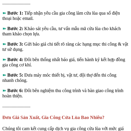
........................
➽
Bước 1:
Tiếp nhận yêu cầu gia công làm cửa lùa qua số điện
thoại hoặc email.
➽
Bước 2:
Khảo sát yêu cầu, tư vấn mẫu mã cửa lùa cho khách
tham khảo chọn lựa.
➽
Bước 3:
Gửi báo giá chi tiết rõ ràng các hạng mục thi công & vật
tư sử dụng.
➽
Bước 4:
Đôi bên thống nhất báo giá, tiến hành ký kết hợp đồng
gia công cơ khí.
➽
Bước 5:
Đưa máy móc thiết bị, vật tư, đội thợ đến thi công
nhanh chóng.
➽
Bước 6:
Đôi bên nghiệm thu công trình và bàn giao công trình
hoàn thiện.
........................
Đơn Giá Sản Xuất, Gia Công Cửa Lùa Bao Nhiêu?
Chúng tôi cam kết cung cấp dịch vụ gia công cửa lùa với mức giá