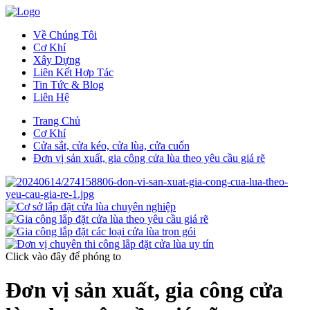
Về Chúng Tôi
Cơ Khí
Xây Dựng
Liên Kết Hợp Tác
Tin Tức & Blog
Liên Hệ
Trang Chủ
Cơ Khí
Cửa sắt, cửa kéo, cửa lùa, cửa cuốn
Đơn vị sản xuất, gia công cửa lùa theo yêu cầu giá rẽ
Click vào đây
để phóng to
Đơn vị sản xuất, gia công cửa