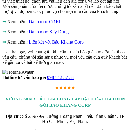
từ việc thiết kế, chọn lựa vật liệu đến gia công và lắp đặt tận nơi.
Mỗi sản phẩm cửa lùa được chúng tôi sản xuất đều đảm bảo chất
lượng và độ bền cao, phục vụ cho mọi nhu cầu của khách hàng.
➟
Xem thêm:
Danh mục Cơ Khí
➟
Xem thêm:
Danh mục Xây Dựng
➟
Xem thêm:
Liên kết với Bảo Khang Corp
Liên hệ ngay với chúng tôi khi cần tư vấn báo giá làm cửa lùa theo
yêu cầu, chúng tôi sẵn sàng phục vụ mọi yêu cầu của quý khách bất
kể gần xa và bất kể thời gian nào.
Hotline tư vấn báo giá
0987 42 37 38
★★★★★
XƯỞNG SẢN XUẤT, GIA CÔNG LẮP ĐẶT CỬA LÙA TRỌN
GÓI BẢO KHANG CORP
Địa chỉ:
Số 239/79A Đường Hoàng Phan Thái, Bình Chánh, TP
Hồ Chí Minh, Việt Nam.