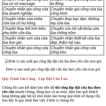
lùa cơ sở massage.
tự động.
Chuyên nhận gia công cửa
Chuyên nhận gia công cửa lùa
lùa doanh nghiệp.
công trình.
Chuyên nhận sửa chữa
Chuyên thay bạc đạn, đường
cửa lùa cũ hư hỏng.
ray cửa lùa.
Chuyên thay thế linh kiện,
Chuyên cứu hộ cắt khóa cửa
phụ kiện cửa lùa.
lùa chống trộm.
Chuyên nhận sơn sửa cửa
Chuyên nhận thiết kế cửa lùa
lùa trọn gói.
đẹp, thẩm mỹ cao.
Chuyên nhận gia công cửa
Chuyên nhận gia công cửa
cổng lùa.
cổng kéo.
Đơn vị sản xuất gia công lắp đặt cửa lùa theo yêu cầu trọn gói
Quy Trình Gia Công - Lắp Đặt Cửa Lùa
Chúng tôi cam kết đảm bảo tiến độ
thi công lắp đặt cửa lùa theo
yêu cầu
nhanh chóng, đúng hẹn và an toàn, đảm bảo quý khách
hàng không gặp bất kỳ khó khăn nào trong quá trình sử dụng cửa.
Sau đây là quy trình làm việc ở đơn vị chúng tôi: