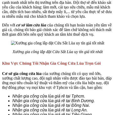
cạnh tranh nhất trên thị trường trên địa bàn. Đội thợ sẽ đến khảo sát
yêu cầu của khách hàng: làm mới, cải tạo sửa chữa, mẫu mã khách
cần, diện tích bao nhiêu, sắt thép mấy li,... từ yêu cầu thực tế sẽ đưa
ra nhiều mẫu mã cho khách tham khảo và chọn lựa.
Đến với
cơ sở làm cửa lùa
của chúng tôi bạn hoàn toàn yên tâm về
giá cả, chúng tôi báo giá chính xác để làm chứ không nói thách mất
thời gian đôi bên nên quý khách an tâm khi thuê dịch vụ.
Xưởng gia công lắp đặt Cửa Sắt Lùa uy tín giá tốt nhất
Khu Vực Chúng Tôi Nhận Gia Công Cửa Lùa Trọn Gói
Cơ sở gia công cửa lùa
của xưởng chúng tôi có quy mô lớn,
xưởng chất lượng cao, đội ngũ nhân viên được đào tạo bài bản, đáp
ứng mọi tiêu chuẩn kỹ thuật và thẩm mỹ của cửa lùa hiện nay, đội
thợ đông phục vụ mọi khu vực ở Tphcm và lân cận, bao gồm:
Nhận gia công cửa lùa giá rẽ tại Tphcm.
Nhận gia công cửa lùa giá rẽ tại Bình Dương.
Nhận gia công cửa lùa giá rẽ tại Đồng Nai.
Nhận gia công cửa lùa giá rẽ tại Long An.
Nhận gia công cửa lùa giá rẽ tại Tiền Giang.