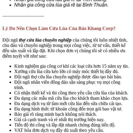
Nhận gia công cửa lùa giá rẽ tại Bình Thuận.
...................................
Lý Do Nên Chọn Làm Cửa Lùa Của Bảo Khang Corp?
Đội ngũ
thợ cửa lùa chuyên nghiệp
của chúng tôi luôn nhiệt tình,
chu đáo và chuyên nghiệp trong mọi công việc, từ tư vấn, thiết kế
đến sản xuất và lắp đặt. Khi chọn đơn vị chúng tôi sẽ có nhiều ưu
điểm tuyệt vời như sau:
Kinh nghiệm gia công cơ khí các loại cửa hơn 15 năm uy tín.
Xưởng cửa lùa cửa kéo lớn có máy móc thiết bị đầy đủ.
Đội ngũ thợ cửa lùa chuyên nghiệp được đào tạo bài bản.
Đội ngũ nhân viên đông đảo sẵn sàng phục vụ mọi công
trình.
Có nhận thiết kế và thi công theo yêu cầu cửa lùa của khách.
Đa dạng các mẫu mã cửa lùa cho khách tham khảo chọn lựa.
Đa dạng dịch vụ từ làm mới cửa lùa đến sửa chữa cải tạo.
Đa dạng hình thức từ khoán công đến trọn gói bao vật tư.
Báo giá rõ ràng minh bạch không nói thách.
Giá cả cạnh tranh và rẻ nhất thị trường hiện nay.
Tiến độ thi công và lắp đặt nhanh chóng đúng tiến độ.
VAT hóa đơn dịch vụ đầy đủ xuất theo yêu cầu.