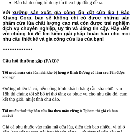
Bảo hành công trình uy tín theo hợp đồng đề ra.
Với
xưởng sản xuất, gia công lắp đặt cửa lùa | Bảo
Khang Corp
, bạn sẽ không chỉ có được những sản
phẩm cửa lùa chất lượng cao mà còn được trải nghiệm
dịch vụ chuyên nghiệp, uy tín và đáng tin cậy. Hãy đến
với chúng tôi để tìm kiếm giải pháp hoàn hảo cho mọi
nhu cầu thiết kế và gia công cửa lùa của bạn!
•••••••••••••••••
Câu hỏi thường gặp (FAQ)?
Tôi muốn sửa cửa lùa nhà kho bị hỏng ở Bình Dương có làm sau 18h được
không?
Đương nhiên là có, nếu công trình khách hàng cần sửa chữa sau
18h thì chúng tôi sẽ bố trí thợ tăng ca phục vụ cho nhu cầu đó, cam
kết thợ giỏi, nhiệt tình chu đáo.
Tôi muốn thuê thợ hàn cửa lùa theo mẫu riêng ở Tphcm thì giá cả bao
nhiêu?
Giá cả phụ thuộc vào mẫu mã cửa lùa, diện tích bao nhiêu, vị trí ở