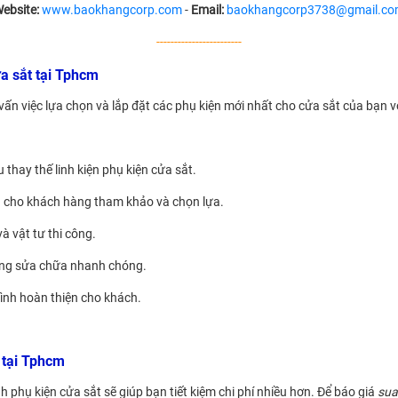
ebsite:
www.baokhangcorp.com
-
Email:
baokhangcorp3738@gmail.c
------------------------
ửa sắt tại Tphcm
vấn việc lựa chọn và lắp đặt các phụ kiện mới nhất cho cửa sắt của bạn v
thay thế linh kiện phụ kiện cửa sắt.
ện cho khách hàng tham khảo và chọn lựa.
à vật tư thi công.
công sửa chữa nhanh chóng.
ình hoàn thiện cho khách.
t tại Tphcm
h phụ kiện cửa sắt sẽ giúp bạn tiết kiệm chi phí nhiều hơn. Để báo giá
sua