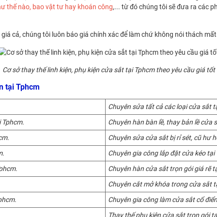
hư thế nào, bao vật tư hay khoán công
,... từ đó chúng tôi sẽ đưa ra các
giá cả, chúng tôi luôn báo giá chính xác để làm chứ không nói thách mất 
Cơ sở thay thế linh kiện, phụ kiện cửa sắt tại Tphcm theo yêu cầu giá tốt
ận tại Tphcm
Chuyên sửa tất cả các loại cửa
sắt t
i Tphcm.
Chuyên hàn bàn lề, thay bản lề cửa s
cm.
Chuyên sửa cửa sắt bị rỉ sét, cũ hư 
m.
Chuyên gia công lắp đặt cửa kéo tại
Tphcm.
Chuyên hàn cửa sắt trọn gói giá rẽ t
Chuyên cắt mở khóa trong cửa sắt t
Tphcm.
Chuyên gia công làm cửa sắt cổ điển
Thay thế phụ kiện cửa sắt trọn gói t