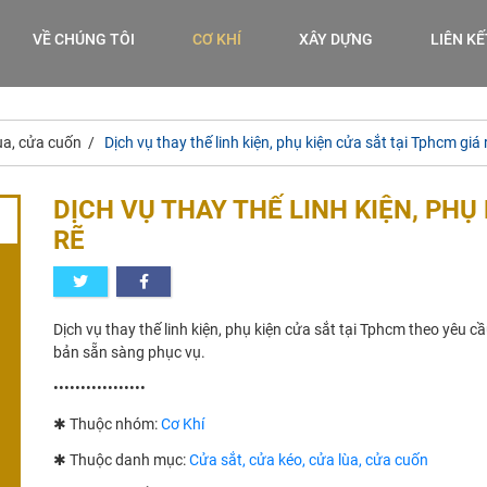
VỀ CHÚNG TÔI
CƠ KHÍ
XÂY DỰNG
LIÊN K
ùa, cửa cuốn
Dịch vụ thay thế linh kiện, phụ kiện cửa sắt tại Tphcm giá 
DỊCH VỤ THAY THẾ LINH KIỆN, PHỤ
RẼ
Dịch vụ thay thế linh kiện, phụ kiện cửa sắt tại Tphcm theo yêu 
bản sẵn sàng phục vụ.
•••••••••••••••••
✱ Thuộc nhóm:
Cơ Khí
✱ Thuộc danh mục:
Cửa sắt, cửa kéo, cửa lùa, cửa cuốn