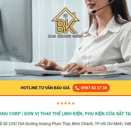
HOTLINE TƯ VẤN BÁO GIÁ
0987 42 37 38
★★★★★
NG CORP | ĐƠN VỊ THAY THẾ LINH KIỆN, PHỤ KIỆN CỬA SẮT T
ỉ:
Số 239/79A Đường Hoàng Phan Thái, Bình Chánh, TP Hồ Chí Minh, Việ