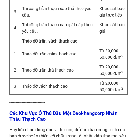
Thi công trần thạch cao thả theo yêu
Khảo sát báo
3
cầu.
giá trực tiếp
Thi công trần thạch cao giật cấp theo
Khảo sát báo
4
yêu cầu.
giá
Tháo dỡ trần, vách thạch cao
Từ 20,000 -
1
Tháo dỡ trần chìm thạch cao
2
50,000 đ/m
Từ 20,000 -
2
Tháo dỡ trần thả thạch cao
2
50,000 đ/m
Từ 20,000 -
3
Tháo dỡ vách thạch cao
2
50,000 đ/m
-----------------------------
Các Khu Vực Ở Thủ Dầu Một Baokhangcorp Nhận
Thầu Thạch Cao
Hãy lựa chọn đúng đơn vị thi công để đảm bảo công trình của
bạn được hoàn thiện với chất lượng tốt nhất, đáp ứng mọi yêu