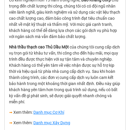
Có kinh nghiệm hơn 15 năm trong nghề,
Bảo Khang Corp
chú
trọng đến chất lượng thi công, chúng tôi có có đội ngũ nhân
viên lành nghề, giàu kinh nghiệm và sử dụng các vật liệu thạch
cao chất lượng cao, đảm bảo công trình đạt tiêu chuẩn cao
nhất về mặt kỹ thuật và thẩm mỹ. Với mức giá cạnh tranh,
khách hàng có thể dễ dàng lựa chọn các gói dịch vụ phù hợp
với ngân sách mà vẫn đảm bảo chất lượng.
Nhà thầu thạch cao Thủ Dầu Một
của chúng tôi cung cấp dịch
vụ trọn gói từ khâu tư vấn, thi công cho đến hậu mãi, mọi quy
trình đều được thực hiện với sự tận tâm và chuyên nghiệp.
Khách hàng có thể yên tâm về việc nhận được sự hỗ trợ kịp
thời và hiệu quả từ phía nhà cung cấp dịch vụ. Sau khi hoàn
thành công trình, các đơn vị cung cấp dịch vụ luôn cam kết
bảo hành trong một khoảng thời gian nhất định. Điều này giúp
khách hàng yên tâm hơn trong quá trình sử dụng, nếu có bất
kỳ vấn đề gì phát sinh, sẽ được giải quyết nhanh chóng và
miễn phí.
➟
Xem thêm:
Danh mục Cơ Khí
➟
Xem thêm:
Danh mục Xây Dựng