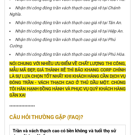
Nhận thi công đóng trần vách thạch cao giá rẽ tại Chánh
Nghĩa.
Nhận thi công đóng trần vách thạch cao giá rẽ tại Tân An.
Nhận thi công đóng trần vách thạch cao giá rẽ tại Hiệp An.
Nhận thi công đóng trần vách thạch cao giá rẽ tại Phú
Cường.
Nhận thi công đóng trần vách thạch cao giá rẽ tại Phú Hòa.
NÓI CHUNG VỚI NHIỀU ƯU ĐIỂM VỀ CHẤT LƯỢNG THI CÔNG,
MẪU MÃ ĐẸP, GIÁ THÀNH RẼ THÌ BẢO KHANG CORP CHÍNH
LÀ SỰ LỰA CHỌN TỐT NHẤT KHI KHÁCH HÀNG CẦN DỊCH VỤ
ĐÓNG TRẦN - VÁCH THẠCH CAO Ở THỦ DẦU MỘT. CHÚNG
TÔI HÂN HẠNH ĐỒNG HÀNH VÀ PHỤC VỤ QUÝ KHÁCH HÀNG
GẦN XA!
•••••••••••••••••
CÂU HỎI THƯỜNG GẶP (FAQ)?
Trần và vách thạch cao có bền không và tuổi thọ sử