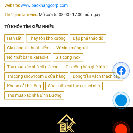
Website:
www.baokhangcorp.com
Thời gian làm việc:
Mở cửa từ 08:00 - 17:00 mỗi ngày
TỪ KHÓA TÌM KIẾM NHIỀU
Hàn sắt
Thay tôn kho xưởng
Đập phá tháo dỡ
Gia công lối thoát hiểm
Vệ sinh máng xối
Nội thất bar & karaoke
Gia công inox
Thu mua xác nhà cũ giá cao
Gia công bàn ghế tủ kệ
Thi công showroom & cửa hàng
Đóng trần vách thạch cao
Khoan cắt bê tông
Sửa chữa cải tạo cơi nới nhà
Thu mua xác nhà Bình Dương