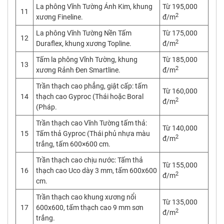
La phông Vĩnh Tường Ánh Kim, khung
Từ 195,000
11
2
xương Fineline.
đ/m
La phông Vĩnh Tường Nền Tấm
Từ 175,000
12
2
Duraflex, khung xương Topline.
đ/m
Tấm la phông Vĩnh Tường, khung
Từ 185,000
13
2
xương Rảnh Đen Smartline.
đ/m
Trần thạch cao phẳng, giật cấp: tấm
Từ 160,000
14
thạch cao Gyproc (Thái hoặc Boral
2
đ/m
(Pháp.
Trần thạch cao Vĩnh Tường tấm thả:
Từ 140,000
15
Tấm thả Gyproc (Thái phủ nhựa màu
2
đ/m
trắng, tấm 600×600 cm.
Trần thạch cao chịu nước: Tấm thả
Từ 155,000
16
thạch cao Uco dày 3 mm, tấm 600x600
2
đ/m
cm.
Trần thạch cao khung xương nổi
Từ 135,000
17
600x600, tấm thạch cao 9 mm sơn
2
đ/m
trắng.