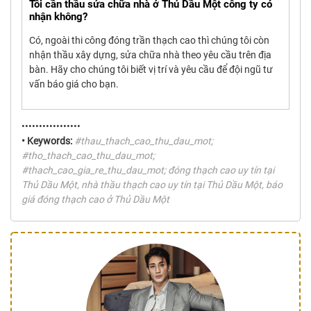
Tôi cần thầu sửa chữa nhà ở Thủ Dầu Một công ty có
nhận không?
Có, ngoài thi công đóng trần thạch cao thì chúng tôi còn
nhận thầu xây dựng, sửa chữa nhà theo yêu cầu trên địa
bàn. Hãy cho chúng tôi biết vị trí và yêu cầu để đội ngũ tư
vấn báo giá cho bạn.
•••••••••••••••••
• Keywords:
#thau_thach_cao_thu_dau_mot;
#tho_thach_cao_thu_dau_mot;
#thach_cao_gia_re_thu_dau_mot; đóng thạch cao uy tín tại
Thủ Dầu Một, nhà thầu thạch cao uy tín tại Thủ Dầu Một, báo
giá đóng thạch cao ở Thủ Dầu Một