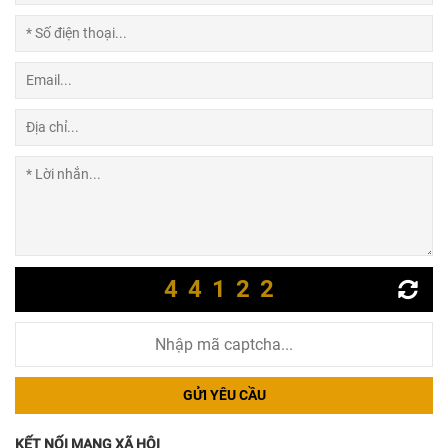
44122
GỬI YÊU CẦU
KẾT NỐI MẠNG XÃ HỘI