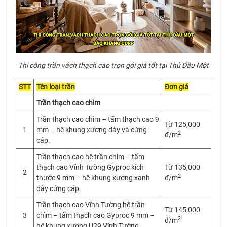
Thi công trần vách thạch cao trọn gói giá tốt tại Thủ Dầu Một
STT
Tên loại trần
Đơn giá
Trần thạch cao chìm
Trần thạch cao chìm – tấm thạch cao 9
Từ 125,000
1
mm – hệ khung xương dày và cứng
2
đ/m
cáp.
Trần thạch cao hệ trần chìm – tấm
thạch cao Vĩnh Tường Gyproc kích
Từ 135,000
2
2
thước 9 mm – hệ khung xương xanh
đ/m
dày cứng cáp.
Trần thạch cao Vĩnh Tường hệ trần
Từ 145,000
3
chìm – tấm thạch cao Gyproc 9 mm –
2
đ/m
hệ khung xương U29 Vĩnh Tường.