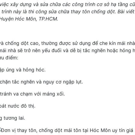
ng việc xây dựng và sửa chữa các công trình cơ sở hạ tầng 
trình này là thi công sửa chữa thay tôn chống dột. Bài viết
ại Huyện Hóc Môn, TP.HCM.
c và chống dột cao, thường được sử dụng để che kín mái nh
mái nhà sẽ trở nên yếu đuối và dễ bị tắc nghẽn hoặc hỏng 
ưu điểm:
gập úng và hỏng hóc.
chặn tắc nghẽn và nguy cơ ngập lụt.
 tránh va chạm với máng xối.
át nước đô thị.
 tương lai.