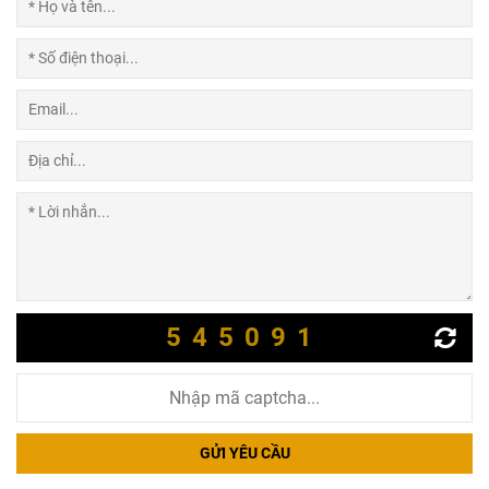
545091
GỬI YÊU CẦU