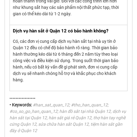
hoàn thành trong vài giờ. Đối với các công trình lớn hơn
như khung sắt hay các sản phẩm nội thất phức tạp, thời
gian có thể kéo dài từ 1-2 ngày.
Dịch vụ hàn sắt ở Quận 12 có bảo hành không?
Có, các đơn vị cung cấp dịch vụ hàn sắt tại nhà uy tín ở
Quận 12 đều có chế độ bảo hành rõ ràng. Thời gian bảo
hành thường kéo dài từ 6 tháng đến 2 năm tùy theo loại
công việc và điều kiện sử dụng. Trong suốt thời gian bảo
hành, nếu có bất kỳ vấn đề gì phát sinh, đơn vị cung cấp
dịch vụ sẽ nhanh chóng hỗ trợ và khắc phục cho khách
hàng.
•••••••••••••••••
• Keywords:
#han_sat_quan_12; #tho_han_quan_12;
#co_so_go_han_quan_12; hàn đồ sắt tại nhà Quận 12, dịch vụ
hàn sắt tại Quận 12, hàn sắt giá rẻ Quận 12, thợ hàn tay nghề
cứng Quận 12, sửa chữa hàn sắt Quận 12, tiệm hàn sắt gần
đây ở Quận 12