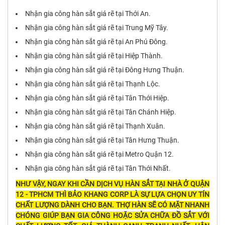
Nhận gia công hàn sắt giá rẽ tại Thới An.
Nhận gia công hàn sắt giá rẽ tại Trung Mỹ Tây.
Nhận gia công hàn sắt giá rẽ tại An Phú Đông.
Nhận gia công hàn sắt giá rẽ tại Hiệp Thành.
Nhận gia công hàn sắt giá rẽ tại Đông Hưng Thuận.
Nhận gia công hàn sắt giá rẽ tại Thạnh Lộc.
Nhận gia công hàn sắt giá rẽ tại Tân Thới Hiệp.
Nhận gia công hàn sắt giá rẽ tại Tân Chánh Hiệp.
Nhận gia công hàn sắt giá rẽ tại Thạnh Xuân.
Nhận gia công hàn sắt giá rẽ tại Tân Hưng Thuận.
Nhận gia công hàn sắt giá rẽ tại Metro Quận 12.
Nhận gia công hàn sắt giá rẽ tại Tân Thới Nhất.
NHƯ VẬY, NGAY KHI CẦN DỊCH VỤ HÀN SẮT TẠI NHÀ Ở QUẬN
12 - TPHCM THÌ BẢO KHANG CORP LÀ SỰ LỰA CHỌN UY TÍN
CHẤT LƯỢNG DÀNH CHO BẠN. THỢ HÀN SẼ CÓ MẶT NHANH
CHÓNG GIÚP BẠN GIA CÔNG HOẶC SỬA CHỮA ĐỒ SẮT VỚI