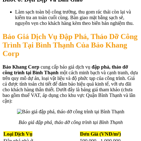
Làm sạch toàn bộ công trường, thu gom rác thải còn lại và
kiểm tra an toàn cuối cùng. Bàn giao mặt bằng sạch sẽ,
nguyên vẹn cho khách hàng kèm theo biên bản nghiệm thu.
Báo Giá Dịch Vụ Đập Phá, Tháo Dỡ Công
Trình Tại Bình Thạnh Của Bảo Khang
Corp
Bảo Khang Corp
cung cấp báo giá dịch vụ
đập phá, tháo dỡ
công trình tại Bình Thạnh
một cách minh bạch và cạnh tranh, dựa
trên quy mô dự án, loại vật liệu và độ phức tạp của công trình. Giá
cả được tính toán chi tiết để đảm bảo hiệu quả kinh tế, với ưu đãi
cho khách hàng thân thiết. Dưới đây là bảng giá tham khảo (chưa
bao gồm thuế VAT, áp dụng cho khu vực Quận Bình Thạnh và lân
cận):
Báo giá đập phá, tháo dỡ công trình tại Bình Thạnh
Loại Dịch Vụ
Đơn Giá (VNĐ/m²)
Đập phá nhà ở
500.000 - 1.000.000