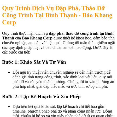
Quy Trình Dịch Vụ Đập Phá, Tháo Dỡ
Công Trình Tại Bình Thạnh - Bảo Khang
Corp
Quy trình thực hiện dịch vụ
đập phá, tháo dỡ công trình tại Bình
Thạnh
của
Bảo Khang Corp
được thiết kế khoa học, đảm bảo tính
chuyên nghiệp, an toàn và hiệu quả. Chúng tôi tuân thủ nghiêm ngặt
các quy định pháp luật và tiêu chuẩn an toàn lao động. Dưới đây là
các bước chi tiết:
Bước 1: Khảo Sát Và Tư Vấn
Đội ngũ kỹ thuật viên chuyên nghiệp sẽ đến hiện trường để
đánh giá tình trạng công trình, xác định loại vật liệu, quy mô
phá dỡ và các yếu tố ảnh hưởng. Chúng tôi tư vấn phương án
phù hợp nhất, giải đáp thắc mắc và ước tính sơ bộ chi phí.
Bước 2: Lập Kế Hoạch Và Xin Phép
Dựa trên kết quả khảo sát, lập kế hoạch chi tiết bao gồm
timeline, phương pháp phá dỡ và phân công nhân lực. Đồng
thời, chuẩn bị hồ sơ và xin giấy phép phá dỡ từ cơ quan chức