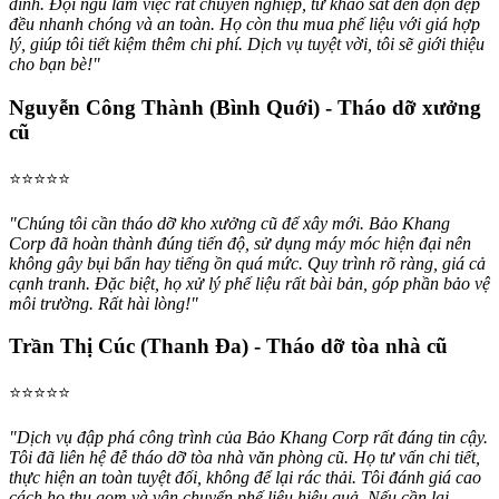
đình. Đội ngũ làm việc rất chuyên nghiệp, từ khảo sát đến dọn dẹp
đều nhanh chóng và an toàn. Họ còn thu mua phế liệu với giá hợp
lý, giúp tôi tiết kiệm thêm chi phí. Dịch vụ tuyệt vời, tôi sẽ giới thiệu
cho bạn bè!"
Nguyễn Công Thành (Bình Quới) - Tháo dỡ xưởng
cũ
⭐⭐⭐⭐⭐
"Chúng tôi cần tháo dỡ kho xưởng cũ để xây mới. Bảo Khang
Corp đã hoàn thành đúng tiến độ, sử dụng máy móc hiện đại nên
không gây bụi bẩn hay tiếng ồn quá mức. Quy trình rõ ràng, giá cả
cạnh tranh. Đặc biệt, họ xử lý phế liệu rất bài bản, góp phần bảo vệ
môi trường. Rất hài lòng!"
Trần Thị Cúc (Thanh Đa) - Tháo dỡ tòa nhà cũ
⭐⭐⭐⭐⭐
"Dịch vụ đập phá công trình của Bảo Khang Corp rất đáng tin cậy.
Tôi đã liên hệ đễ tháo dỡ tòa nhà văn phòng cũ. Họ tư vấn chi tiết,
thực hiện an toàn tuyệt đối, không để lại rác thải. Tôi đánh giá cao
cách họ thu gom và vận chuyển phế liệu hiệu quả. Nếu cần lại