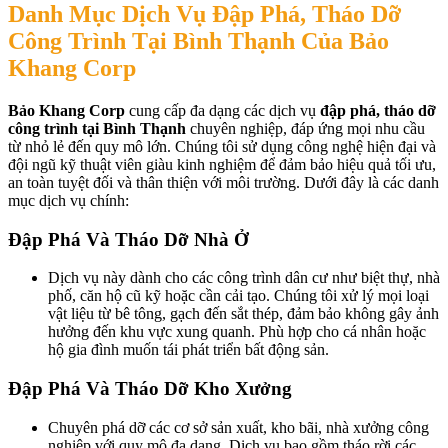
Danh Mục Dịch Vụ Đập Phá, Tháo Dỡ
Công Trình Tại Bình Thạnh Của Bảo
Khang Corp
Bảo Khang Corp
cung cấp đa dạng các dịch vụ
đập phá, tháo dỡ
công trình tại Bình Thạnh
chuyên nghiệp, đáp ứng mọi nhu cầu
từ nhỏ lẻ đến quy mô lớn. Chúng tôi sử dụng công nghệ hiện đại và
đội ngũ kỹ thuật viên giàu kinh nghiệm để đảm bảo hiệu quả tối ưu,
an toàn tuyệt đối và thân thiện với môi trường. Dưới đây là các danh
mục dịch vụ chính:
Đập Phá Và Tháo Dỡ Nhà Ở
Dịch vụ này dành cho các công trình dân cư như biệt thự, nhà
phố, căn hộ cũ kỹ hoặc cần cải tạo. Chúng tôi xử lý mọi loại
vật liệu từ bê tông, gạch đến sắt thép, đảm bảo không gây ảnh
hưởng đến khu vực xung quanh. Phù hợp cho cá nhân hoặc
hộ gia đình muốn tái phát triển bất động sản.
Đập Phá Và Tháo Dỡ Kho Xưởng
Chuyên phá dỡ các cơ sở sản xuất, kho bãi, nhà xưởng công
nghiệp với quy mô đa dạng. Dịch vụ bao gồm tháo rời các