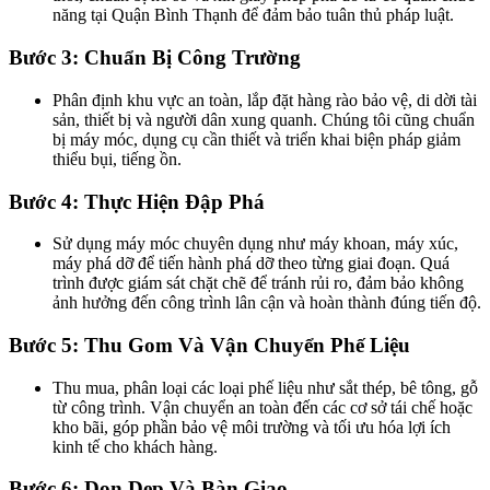
năng tại Quận Bình Thạnh để đảm bảo tuân thủ pháp luật.
Bước 3: Chuẩn Bị Công Trường
Phân định khu vực an toàn, lắp đặt hàng rào bảo vệ, di dời tài
sản, thiết bị và người dân xung quanh. Chúng tôi cũng chuẩn
bị máy móc, dụng cụ cần thiết và triển khai biện pháp giảm
thiểu bụi, tiếng ồn.
Bước 4: Thực Hiện Đập Phá
Sử dụng máy móc chuyên dụng như máy khoan, máy xúc,
máy phá dỡ để tiến hành phá dỡ theo từng giai đoạn. Quá
trình được giám sát chặt chẽ để tránh rủi ro, đảm bảo không
ảnh hưởng đến công trình lân cận và hoàn thành đúng tiến độ.
Bước 5: Thu Gom Và Vận Chuyển Phế Liệu
Thu mua, phân loại các loại phế liệu như sắt thép, bê tông, gỗ
từ công trình. Vận chuyển an toàn đến các cơ sở tái chế hoặc
kho bãi, góp phần bảo vệ môi trường và tối ưu hóa lợi ích
kinh tế cho khách hàng.
Bước 6: Dọn Dẹp Và Bàn Giao