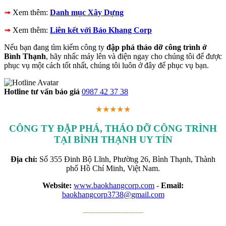
➟
Xem thêm:
Danh mục Xây Dựng
➟
Xem thêm:
Liên kết với Bảo Khang Corp
Nếu bạn đang tìm kiếm công ty
đập phá tháo dỡ công trình ở
Bình Thạnh
, hãy nhấc máy lên và điện ngay cho chúng tôi để được
phục vụ một cách tốt nhất, chúng tôi luôn ở đây để phục vụ bạn.
Hotline tư vấn báo giá
0987 42 37 38
★★★★★
CÔNG TY ĐẬP PHÁ, THÁO DỠ CÔNG TRÌNH
TẠI BÌNH THẠNH UY TÍN
Địa chỉ:
Số 355 Đinh Bộ Lĩnh, Phường 26, Bình Thạnh, Thành
phố Hồ Chí Minh, Việt Nam.
Website:
www.baokhangcorp.com
-
Email:
baokhangcorp3738@gmail.com
------------------------