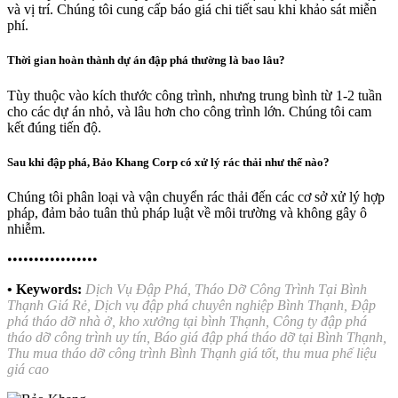
và vị trí. Chúng tôi cung cấp báo giá chi tiết sau khi khảo sát miễn
phí.
Thời gian hoàn thành dự án đập phá thường là bao lâu?
Tùy thuộc vào kích thước công trình, nhưng trung bình từ 1-2 tuần
cho các dự án nhỏ, và lâu hơn cho công trình lớn. Chúng tôi cam
kết đúng tiến độ.
Sau khi đập phá, Bảo Khang Corp có xử lý rác thải như thế nào?
Chúng tôi phân loại và vận chuyển rác thải đến các cơ sở xử lý hợp
pháp, đảm bảo tuân thủ pháp luật về môi trường và không gây ô
nhiễm.
•••••••••••••••••
• Keywords:
Dịch Vụ Đập Phá, Tháo Dỡ Công Trình Tại Bình
Thạnh Giá Rẻ, Dịch vụ đập phá chuyên nghiệp Bình Thạnh, Đập
phá tháo dỡ nhà ở, kho xưởng tại bình Thạnh, Công ty đập phá
tháo dỡ công trình uy tín, Báo giá đập phá tháo dỡ tại Bình Thạnh,
Thu mua tháo dỡ công trình Bình Thạnh giá tốt, thu mua phế liệu
giá cao