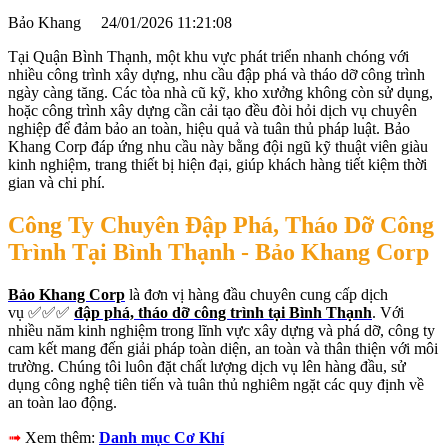
Bảo Khang
24/01/2026 11:21:08
Tại Quận Bình Thạnh, một khu vực phát triển nhanh chóng với
nhiều công trình xây dựng, nhu cầu đập phá và tháo dỡ công trình
ngày càng tăng. Các tòa nhà cũ kỹ, kho xưởng không còn sử dụng,
hoặc công trình xây dựng cần cải tạo đều đòi hỏi dịch vụ chuyên
nghiệp để đảm bảo an toàn, hiệu quả và tuân thủ pháp luật. Bảo
Khang Corp đáp ứng nhu cầu này bằng đội ngũ kỹ thuật viên giàu
kinh nghiệm, trang thiết bị hiện đại, giúp khách hàng tiết kiệm thời
gian và chi phí.
Công Ty Chuyên Đập Phá, Tháo Dỡ Công
Trình Tại Bình Thạnh - Bảo Khang Corp
Bảo Khang Corp
là đơn vị hàng đầu chuyên cung cấp dịch
vụ ✅✅✅
đập phá, tháo dỡ công trình tại Bình Thạnh
. Với
nhiều năm kinh nghiệm trong lĩnh vực xây dựng và phá dỡ, công ty
cam kết mang đến giải pháp toàn diện, an toàn và thân thiện với môi
trường. Chúng tôi luôn đặt chất lượng dịch vụ lên hàng đầu, sử
dụng công nghệ tiên tiến và tuân thủ nghiêm ngặt các quy định về
an toàn lao động.
➟
Xem thêm:
Danh mục Cơ Khí