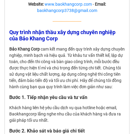
Website:
www.baokhangcorp.com
-
Email:
baokhangcorp3738@gmail.com
------------------------
Quy trình nhận thầu xây dựng chuyên nghiệp
của Bảo Khang Corp
Bảo Khang Corp
cam kết mang đến quy trình xây dựng chuyên
nghiệp, minh bạch và hiệu quả. Từ khâu tư vấn thiết kế, lập dự
toán, cho đến thi công và bàn giao công trình, mỗi bước đều
được thực hiện tỉ mỉ và chú trọng đến từng chi tiết. Chúng tôi
sử dụng vật liệu chất lượng, áp dụng công nghệ thi công tiên
tiến, đảm bảo tiến độ và tối ưu chi phí. Hãy để chúng tôi đồng
hành cùng bạn qua quy trình làm việc đơn giản như sau:
Bước 1. Tiếp nhận yêu cầu và tư vấn
Khách hàng liên hệ yêu cầu dịch vụ qua hotline hoặc email,
Baokhangcorp lắng nghe nhu cầu của khách hàng và đưa ra
giải pháp tối ưu nhất.
Bước 2. Khảo sát và báo giá chi tiết