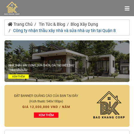
Trang Chủ
Tin Tức & Blog
Blog Xây Dựng
Công ty nhận thầu xây nhà và sửa nhà uy tín tại Quận 8