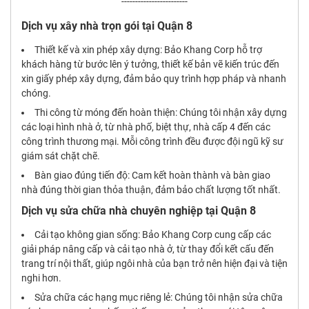
------------------------
Dịch vụ xây nhà trọn gói tại Quận 8
Thiết kế và xin phép xây dựng: Bảo Khang Corp hỗ trợ
khách hàng từ bước lên ý tưởng, thiết kế bản vẽ kiến trúc đến
xin giấy phép xây dựng, đảm bảo quy trình hợp pháp và nhanh
chóng.
Thi công từ móng đến hoàn thiện: Chúng tôi nhận xây dựng
các loại hình nhà ở, từ nhà phố, biệt thự, nhà cấp 4 đến các
công trình thương mại. Mỗi công trình đều được đội ngũ kỹ sư
giám sát chặt chẽ.
Bàn giao đúng tiến độ: Cam kết hoàn thành và bàn giao
nhà đúng thời gian thỏa thuận, đảm bảo chất lượng tốt nhất.
Dịch vụ sửa chữa nhà chuyên nghiệp tại Quận 8
Cải tạo không gian sống: Bảo Khang Corp cung cấp các
giải pháp nâng cấp và cải tạo nhà ở, từ thay đổi kết cấu đến
trang trí nội thất, giúp ngôi nhà của bạn trở nên hiện đại và tiện
nghi hơn.
Sửa chữa các hạng mục riêng lẻ: Chúng tôi nhận sửa chữa