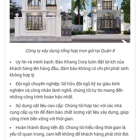
Công ty xây dựng tổng hợp trọn gói tại Quận 8
Uy tín và minh bạch: Bảo Khang Corp luôn đặt lợi ích của
khách hàng lên hàng đầu, đảm bảo không có chi phí phát sinh
không hợp lý.
Đội ngũ chuyên nghiệp: Sở hữu đội ngũ kỹ sư giàu kinh
nghiệm và công nhân lành nghề, chúng tôi tự tin mang đến
những công trình hoàn hảo nhất.
Sử dụng vật liệu cao cấp: Chúng tôi hợp tác với các nhà
cung cấp uy tín để đảm bảo chất lượng vật liệu xây dựng, giúp
công trình bền vững với thời gian.
Hoàn thành đúng tiến độ: Chúng tôi hiểu rằng thời gian là
yếu tố quan trọng, cam kết không để khách hàng phải chờ đợi.