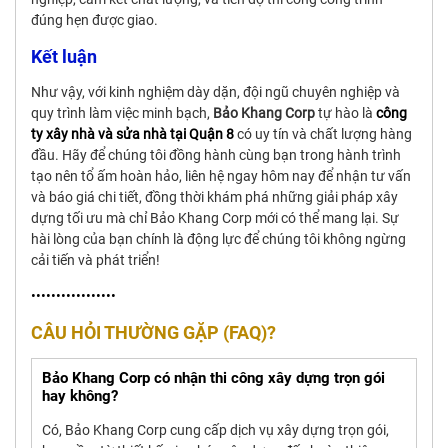
đúng hẹn được giao.
Kết luận
Như vậy, với kinh nghiệm dày dặn, đội ngũ chuyên nghiệp và
quy trình làm việc minh bạch,
Bảo Khang Corp
tự hào là
công
ty xây nhà và sửa nhà tại Quận 8
có uy tín và chất lượng hàng
đầu. Hãy để chúng tôi đồng hành cùng bạn trong hành trình
tạo nên tổ ấm hoàn hảo, liên hệ ngay hôm nay để nhận tư vấn
và báo giá chi tiết, đồng thời khám phá những giải pháp xây
dựng tối ưu mà chỉ Bảo Khang Corp mới có thể mang lại. Sự
hài lòng của bạn chính là động lực để chúng tôi không ngừng
cải tiến và phát triển!
•••••••••••••••••
CÂU HỎI THƯỜNG GẶP (FAQ)?
Bảo Khang Corp có nhận thi công xây dựng trọn gói
hay không?
Có, Bảo Khang Corp cung cấp dịch vụ xây dựng trọn gói,