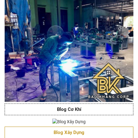
Blog Cơ Khí
Blog Xây Dựng