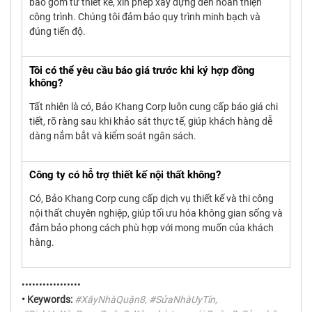
bao gồm từ thiết kế, xin phép xây dựng đến hoàn thiện
công trình. Chúng tôi đảm bảo quy trình minh bạch và
đúng tiến độ.
Tôi có thể yêu cầu báo giá trước khi ký hợp đồng
không?
Tất nhiên là có, Bảo Khang Corp luôn cung cấp báo giá chi
tiết, rõ ràng sau khi khảo sát thực tế, giúp khách hàng dễ
dàng nắm bắt và kiểm soát ngân sách.
Công ty có hỗ trợ thiết kế nội thất không?
Có, Bảo Khang Corp cung cấp dịch vụ thiết kế và thi công
nội thất chuyên nghiệp, giúp tối ưu hóa không gian sống và
đảm bảo phong cách phù hợp với mong muốn của khách
hàng.
•••••••••••••••••
• Keywords:
#XâyNhàQuận8, #SửaNhàUyTín,