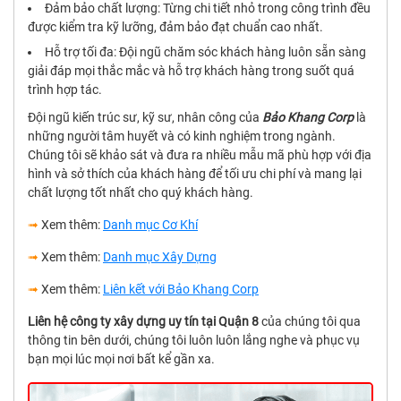
Đảm bảo chất lượng: Từng chi tiết nhỏ trong công trình đều
được kiểm tra kỹ lưỡng, đảm bảo đạt chuẩn cao nhất.
Hỗ trợ tối đa: Đội ngũ chăm sóc khách hàng luôn sẵn sàng
giải đáp mọi thắc mắc và hỗ trợ khách hàng trong suốt quá
trình hợp tác.
Đội ngũ kiến trúc sư, kỹ sư, nhân công của
Bảo Khang Corp
là
những người tâm huyết và có kinh nghiệm trong ngành.
Chúng tôi sẽ khảo sát và đưa ra nhiều mẫu mã phù hợp với địa
hình và sở thích của khách hàng để tối ưu chi phí và mang lại
chất lượng tốt nhất cho quý khách hàng.
➟
Xem thêm:
Danh mục Cơ Khí
➟
Xem thêm:
Danh mục Xây Dựng
➟
Xem thêm:
Liên kết với Bảo Khang Corp
Liên hệ công ty xây dựng uy tín tại Quận 8
của chúng tôi qua
thông tin bên dưới, chúng tôi luôn luôn lắng nghe và phục vụ
bạn mọi lúc mọi nơi bất kể gần xa.