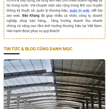
Cơ Khí & Xây Dựng, đã từng làm việc cho nhiều doanh nghiệp uy
tín trong nước. Với chuyên môn sâu rộng trong lĩnh vực truyền
thông kỹ thuật số, quản lý thương hiệu,
quản trị web
, viết bài
seo web.
Bảo Khang
đã giúp nhiều cá nhân, công ty, doanh
nghiệp, shop bán hàng,... tăng trưởng doanh thu nhanh
chóng và nâng cao tầm ảnh hưởng thương hiệu tại Việt Nam.
Hân hạnh được phục vụ quý khách!
TIN TỨC & BLOG CÙNG DANH MỤC