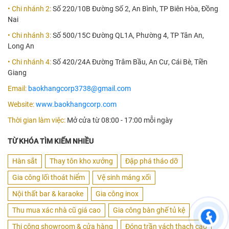
• Chi nhánh 2:
Số 220/10B Đường Số 2, An Bình, TP Biên Hòa, Đồng
Nai
• Chi nhánh 3:
Số 500/15C Đường QL1A, Phường 4, TP Tân An,
Long An
• Chi nhánh 4:
Số 420/24A Đường Trâm Bầu, An Cư, Cái Bè, Tiền
Giang
Email:
baokhangcorp3738@gmail.com
Website:
www.baokhangcorp.com
Thời gian làm việc:
Mở cửa từ 08:00 - 17:00 mỗi ngày
TỪ KHÓA TÌM KIẾM NHIỀU
Hàn sắt
Thay tôn kho xưởng
Đập phá tháo dỡ
Gia công lối thoát hiểm
Vệ sinh máng xối
Nội thất bar & karaoke
Gia công inox
Thu mua xác nhà cũ giá cao
Gia công bàn ghế tủ kệ
Thi công showroom & cửa hàng
Đóng trần vách thạch cao