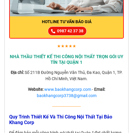
HOTLINE TƯ VẤN BÁO GIÁ
0987 42 37 38
★★★★★
NHÀ THẦU THIẾT KẾ THI CÔNG NỘI THẤT TRỌN GÓI UY
TÍN TẠI QUẬN 1
Địa chỉ:
Số 211B Đường Nguyễn Văn Thủ, Đa Kao, Quận 1, TP.
Hồ Chí Minh, Việt Nam.
Website:
www.baokhangcorp.com
-
Email:
baokhangcorp3738@gmail.com
------------------------
Quy Trình Thiết Kế Và Thi Công Nội Thất Tại Bảo
Khang Corp
Để đảm bảo mỗi công trình
nội thất tại Quận 1
đạt chất lượng