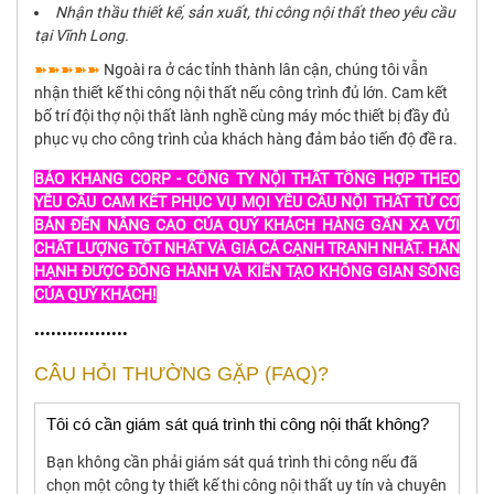
Nhận thầu thiết kế, sản xuất, thi công nội thất theo yêu cầu
tại Vĩnh Long.
➽➽➽➽➽
Ngoài ra ở các tỉnh thành lân cận, chúng tôi vẫn
nhận thiết kế thi công nội thất nếu công trình đủ lớn. Cam kết
bố trí đội thợ nội thất lành nghề cùng máy móc thiết bị đầy đủ
phục vụ cho công trình của khách hàng đảm bảo tiến độ đề ra.
BẢO KHANG CORP - CÔNG TY NỘI THẤT TỔNG HỢP THEO
YÊU CẦU CAM KẾT PHỤC VỤ MỌI YÊU CẦU NỘI THẤT TỪ CƠ
BẢN ĐẾN NÂNG CAO CỦA QUÝ KHÁCH HÀNG GẦN XA VỚI
CHẤT LƯỢNG TỐT NHẤT VÀ GIÁ CẢ CẠNH TRANH NHẤT. HÂN
HẠNH ĐƯỢC ĐỒNG HÀNH VÀ KIẾN TẠO KHÔNG GIAN SỐNG
CỦA QUÝ KHÁCH!
•••••••••••••••••
CÂU HỎI THƯỜNG GẶP (FAQ)?
Tôi có cần giám sát quá trình thi công nội thất không?
Bạn không cần phải giám sát quá trình thi công nếu đã
chọn một công ty thiết kế thi công nội thất uy tín và chuyên