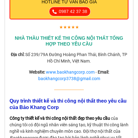
HOTLINE TƯ VẤN BÁO GIÁ
0987 42 37 38
★★★★★
NHÀ THẦU THIẾT KẾ THI CÔNG NỘI THẤT TỔNG
HỢP THEO YÊU CẦU
Địa chỉ:
Số 239/79A Đường Hoàng Phan Thái, Bình Chánh, TP
Hồ Chí Minh, Việt Nam.
Website:
www.baokhangcorp.com
-
Email:
baokhangcorp3738@gmail.com
------------------------
Quy trình thiết kế và thi công nội thất theo yêu cầu
của Bảo Khang Corp
Công ty thiết kế và thi công nội thất đẹp theo yêu cầu
của
chúng tôi có đội ngũ nhân viên sáng tạo, kỹ thuật thi công lành
nghề và kinh nghiệm chuyên môn cao. Đội thợ nội thất của
Baokhangcorp
được đào tạo bài bản lành nghề phục vụ tốt