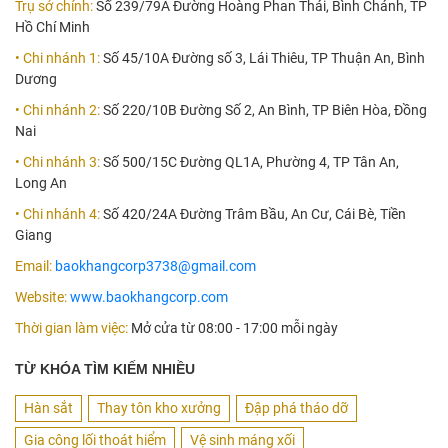
Trụ sở chính:
Số 239/79A Đường Hoàng Phan Thái, Bình Chánh, TP
Hồ Chí Minh
• Chi nhánh 1:
Số 45/10A Đường số 3, Lái Thiêu, TP Thuận An, Bình
Dương
• Chi nhánh 2:
Số 220/10B Đường Số 2, An Bình, TP Biên Hòa, Đồng
Nai
• Chi nhánh 3:
Số 500/15C Đường QL1A, Phường 4, TP Tân An,
Long An
• Chi nhánh 4:
Số 420/24A Đường Trâm Bầu, An Cư, Cái Bè, Tiền
Giang
Email:
baokhangcorp3738@gmail.com
Website:
www.baokhangcorp.com
Thời gian làm việc:
Mở cửa từ 08:00 - 17:00 mỗi ngày
TỪ KHÓA TÌM KIẾM NHIỀU
Hàn sắt
Thay tôn kho xưởng
Đập phá tháo dỡ
Gia công lối thoát hiểm
Vệ sinh máng xối