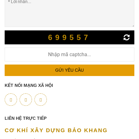
699557
GỬI YÊU CẦU
KẾT NỐI MẠNG XÃ HỘI
LIÊN HỆ TRỰC TIẾP
CƠ KHÍ XÂY DỰNG BẢO KHANG