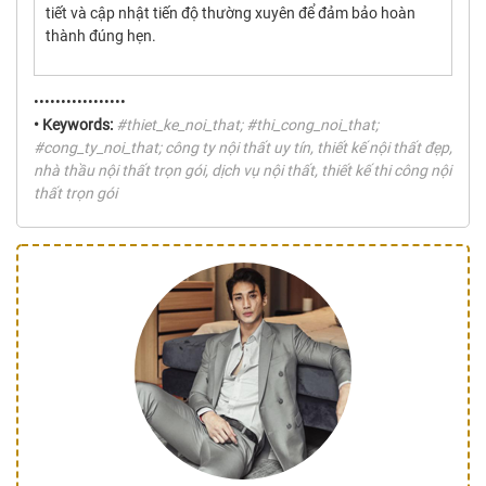
tiết và cập nhật tiến độ thường xuyên để đảm bảo hoàn
thành đúng hẹn.
•••••••••••••••••
• Keywords:
#thiet_ke_noi_that; #thi_cong_noi_that;
#cong_ty_noi_that; công ty nội thất uy tín, thiết kế nội thất đẹp,
nhà thầu nội thất trọn gói, dịch vụ nội thất, thiết kế thi công nội
thất trọn gói