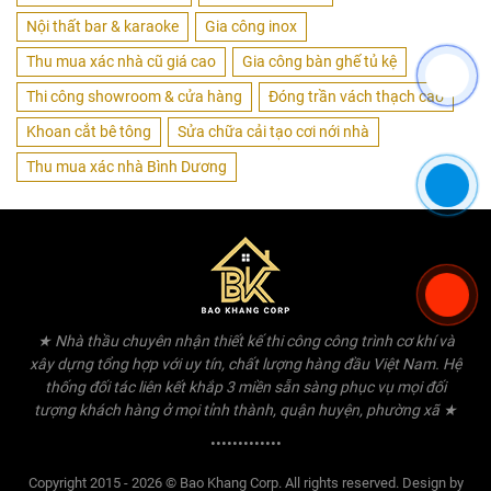
Nội thất bar & karaoke
Gia công inox
Thu mua xác nhà cũ giá cao
Gia công bàn ghế tủ kệ
Thi công showroom & cửa hàng
Đóng trần vách thạch cao
Khoan cắt bê tông
Sửa chữa cải tạo cơi nới nhà
Thu mua xác nhà Bình Dương
★ Nhà thầu chuyên nhận thiết kế thi công công trình cơ khí và
xây dựng tổng hợp với uy tín, chất lượng hàng đầu Việt Nam. Hệ
thống đối tác liên kết khắp 3 miền sẵn sàng phục vụ mọi đối
tượng khách hàng ở mọi tỉnh thành, quận huyện, phường xã ★
•••••••••••••
Copyright 2015 - 2026 © Bao Khang Corp. All rights reserved. Design by