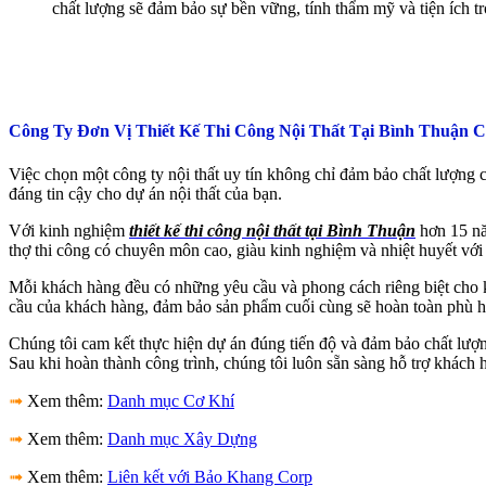
chất lượng sẽ đảm bảo sự bền vững, tính thẩm mỹ và tiện ích tr
Công Ty Đơn Vị Thiết Kế Thi Công Nội Thất Tại Bình Thuận C
Việc chọn một công ty nội thất uy tín không chỉ đảm bảo chất lượng c
đáng tin cậy cho dự án nội thất của bạn.
Với kinh nghiệm
thiết kế thi công nội thất tại Bình Thuận
hơn 15 năm
thợ thi công có chuyên môn cao, giàu kinh nghiệm và nhiệt huyết với
Mỗi khách hàng đều có những yêu cầu và phong cách riêng biệt cho kh
cầu của khách hàng, đảm bảo sản phẩm cuối cùng sẽ hoàn toàn phù h
Chúng tôi cam kết thực hiện dự án đúng tiến độ và đảm bảo chất lượn
Sau khi hoàn thành công trình, chúng tôi luôn sẵn sàng hỗ trợ khách h
➟
Xem thêm:
Danh mục Cơ Khí
➟
Xem thêm:
Danh mục Xây Dựng
➟
Xem thêm:
Liên kết với Bảo Khang Corp