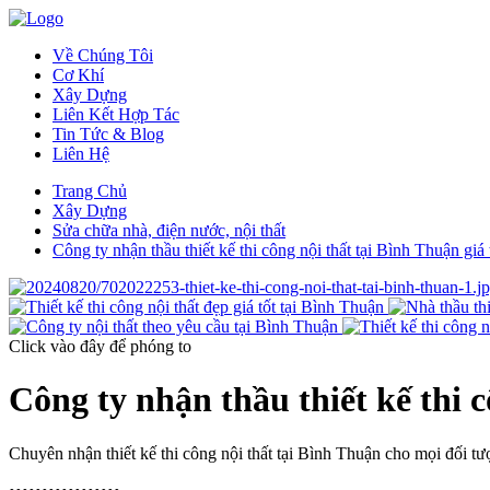
Về Chúng Tôi
Cơ Khí
Xây Dựng
Liên Kết Hợp Tác
Tin Tức & Blog
Liên Hệ
Trang Chủ
Xây Dựng
Sửa chữa nhà, điện nước, nội thất
Công ty nhận thầu thiết kế thi công nội thất tại Bình Thuận giá 
Click vào đây
để phóng to
Công ty nhận thầu thiết kế thi c
Chuyên nhận thiết kế thi công nội thất tại Bình Thuận cho mọi đối tượ