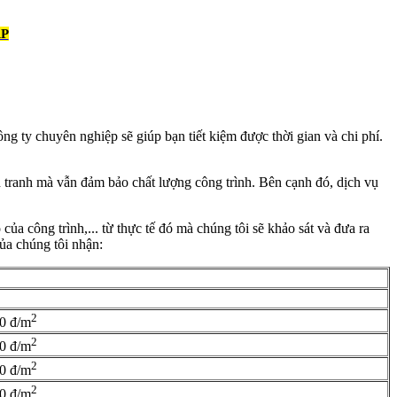
P
công ty chuyên nghiệp sẽ giúp bạn tiết kiệm được thời gian và chi phí.
nh tranh mà vẫn đảm bảo chất lượng công trình. Bên cạnh đó, dịch vụ
ủa công trình,... từ thực tế đó mà chúng tôi sẽ khảo sát và đưa ra
của chúng tôi nhận:
2
0 đ/m
2
0 đ/m
2
0 đ/m
2
0 đ/m