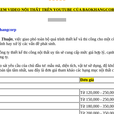
XEM VIDEO NỘI THẤT TRÊN YOUTUBE CỦA BAOKHANGCOR
||||||||||||||||||||||||
khangcorp
nh Thuận
, việc giao phó toàn bộ quá trình thiết kế và thi công cho một 
ình hay xử lý các vấn đề phát sinh.
g ty thiết kế thi công nội thất uy tín sẽ cung cấp mức giá hợp lý, cạ
ng ty.
sát yêu cầu của chủ đầu tư: mẫu mã, diện tích, vật tư sử dụng, độ khó c
bản tận tâm nhất, sau đây là đơn giá tham khảo các hạng mục nội thất 
Đơn giá
Từ 120,000 - 250,00
Từ 150,000 - 250,00
Từ 180,000 - 350,00
Từ 200,000 - 350,00