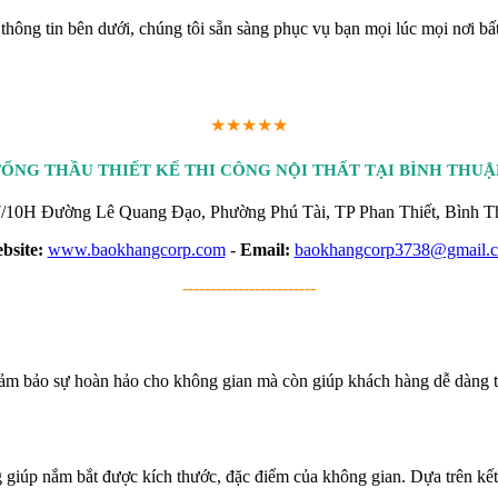
ông tin bên dưới, chúng tôi sẵn sàng phục vụ bạn mọi lúc mọi nơi bất 
★★★★★
TỔNG THẦU THIẾT KẾ THI CÔNG NỘI THẤT TẠI BÌNH THUẬ
/10H Đường Lê Quang Đạo, Phường Phú Tài, TP Phan Thiết, Bình T
bsite:
www.baokhangcorp.com
-
Email:
baokhangcorp3738@gmail.
------------------------
 đảm bảo sự hoàn hảo cho không gian mà còn giúp khách hàng dễ dàng t
ọng giúp nắm bắt được kích thước, đặc điểm của không gian. Dựa trên kết