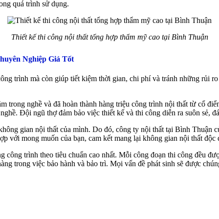
ong quá trình sử dụng.
Thiết kế thi công nội thất tổng hợp thẩm mỹ cao tại Bình Thuận
huyên Nghiệp Giá Tốt
ông trình mà còn giúp tiết kiệm thời gian, chi phí và tránh những rủi r
 trong nghề và đã hoàn thành hàng triệu công trình nội thất từ cổ điể
 nghề. Đội ngũ thợ đảm bảo việc thiết kế và thi công diễn ra suôn sẻ,
ông gian nội thất của mình. Do đó, công ty nội thất tại Bình Thuận củ
ợp với mong muốn của bạn, cam kết mang lại không gian nội thất độc 
g công trình theo tiêu chuẩn cao nhất. Mỗi công đoạn thi công đều đư
àng trong việc bảo hành và bảo trì. Mọi vấn đề phát sinh sẽ được chúng 