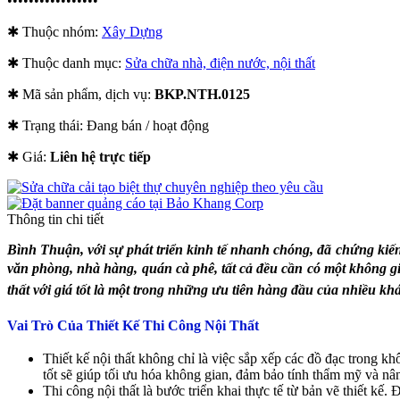
•••••••••••••••••
✱ Thuộc nhóm:
Xây Dựng
✱ Thuộc danh mục:
Sửa chữa nhà, điện nước, nội thất
✱ Mã sản phẩm, dịch vụ:
BKP.NTH.0125
✱ Trạng thái:
Đang bán / hoạt động
✱ Giá:
Liên hệ trực tiếp
Thông tin chi tiết
Bình Thuận, với sự phát triển kinh tế nhanh chóng, đã chứng kiến
văn phòng, nhà hàng, quán cà phê, tất cả đều cần có một không gia
thất với giá tốt là một trong những ưu tiên hàng đầu của nhiều k
Vai Trò Của Thiết Kế Thi Công Nội Thất
Thiết kế nội thất không chỉ là việc sắp xếp các đồ đạc trong kh
tốt sẽ giúp tối ưu hóa không gian, đảm bảo tính thẩm mỹ và n
Thi công nội thất là bước triển khai thực tế từ bản vẽ thiết kế.