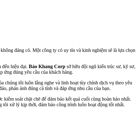
o không đáng có. Một công ty có uy tín và kinh nghiệm sẽ là lựa chọn
n đến hiện đại.
Bảo Khang Corp
sở hữu đội ngũ kiến trúc sư, kỹ sư,
 đáp ứng đúng yêu cầu của khách hàng.
a chúng tôi luôn lắng nghe và linh hoạt tùy chỉnh dịch vụ theo yêu
đáo, phản ánh đúng cá tính và đáp ứng nhu cầu của bạn.
ợc kiểm soát chặt chẽ để đảm bảo kết quả cuối cùng hoàn hảo nhất.
tôi xử lý kịp thời, đảm bảo công trình luôn hoạt động tốt nhất.