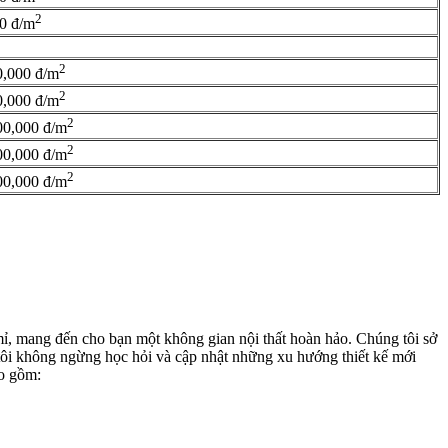
2
0 đ/m
2
0,000 đ/m
2
0,000 đ/m
2
00,000 đ/m
2
00,000 đ/m
2
00,000 đ/m
 mỉ, mang đến cho bạn một không gian nội thất hoàn hảo. Chúng tôi sở
g tôi không ngừng học hỏi và cập nhật những xu hướng thiết kế mới
ao gồm: