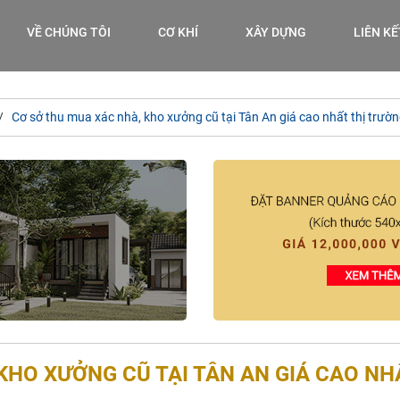
VỀ CHÚNG TÔI
CƠ KHÍ
XÂY DỰNG
LIÊN K
Cơ sở thu mua xác nhà, kho xưởng cũ tại Tân An giá cao nhất thị trườ
KHO XƯỞNG CŨ TẠI TÂN AN GIÁ CAO NH