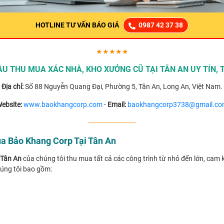
HOTLINE TƯ VẤN BÁO GIÁ
0987 42 37 38
★★★★★
U THU MUA XÁC NHÀ, KHO XƯỞNG CŨ TẠI TÂN AN UY TÍN, 
Địa chỉ:
Số 88 Nguyễn Quang Đại, Phường 5, Tân An, Long An, Việt Nam.
ebsite:
www.baokhangcorp.com
-
Email:
baokhangcorp3738@gmail.c
------------------------
a Bảo Khang Corp Tại Tân An
 Tân An
của chúng tôi thu mua tất cả các công trình từ nhỏ đến lớn, cam k
úng tôi bao gồm: