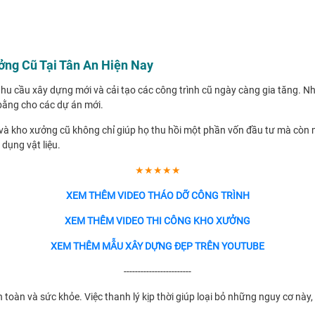
ởng Cũ Tại Tân An Hiện Nay
 nhu cầu xây dựng mới và cải tạo các công trình cũ ngày càng gia tăng. 
 bằng cho các dự án mới.
và kho xưởng cũ không chỉ giúp họ thu hồi một phần vốn đầu tư mà còn man
 dụng vật liệu.
★★★★★
XEM THÊM VIDEO THÁO DỠ CÔNG TRÌNH
XEM THÊM VIDEO THI CÔNG KHO XƯỞNG
XEM THÊM MẪU XÂY DỰNG ĐẸP TRÊN YOUTUBE
------------------------
n toàn và sức khỏe. Việc thanh lý kịp thời giúp loại bỏ những nguy cơ nà