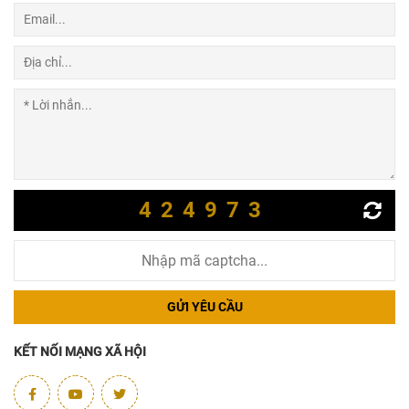
424973
GỬI YÊU CẦU
KẾT NỐI MẠNG XÃ HỘI