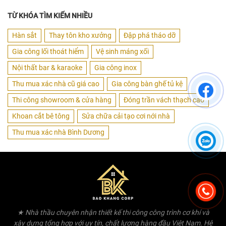
TỪ KHÓA TÌM KIẾM NHIỀU
Hàn sắt
Thay tôn kho xưởng
Đập phá tháo dỡ
Gia công lối thoát hiểm
Vệ sinh máng xối
Nội thất bar & karaoke
Gia công inox
Thu mua xác nhà cũ giá cao
Gia công bàn ghế tủ kệ
Thi công showroom & cửa hàng
Đóng trần vách thạch cao
Khoan cắt bê tông
Sửa chữa cải tạo cơi nới nhà
Thu mua xác nhà Bình Dương
★ Nhà thầu chuyên nhận thiết kế thi công công trình cơ khí và
xây dựng tổng hợp với uy tín, chất lượng hàng đầu Việt Nam. Hệ