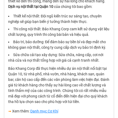
thiết kế đến thi công, mang đến sự hài lòng cho khách hàng.
Dịch vụ nội thất tại Quận 10
của chúng tôi bao gồm:
Thiết kế nội thất: Đội ngũ kiến trúc sư sáng tạo, chuyên
nghiệp sẽ giúp bạn biến ý tưởng thành hiện thực.
Thi công nội thất: Bảo Khang Corp cam kết sử dụng vật liệu
chất lượng, quy trình thi công bài bản và hiệu quả.
Bảo trì, bảo dưỡng: Để đảm bảo sự bền bỉ và đẹp mắt cho
không gian nội thất, công ty cung cấp dịch vụ bảo trì định kỳ.
Sửa chữa cải tạo xây dựng: Sửa chữa, nâng cấp, cơi nới
nhà cửa và nọi thất tổng hợp với giá cả cạnh tranh nhất.
Bảo Khang Corp đã thực hiện nhiều dự án nội thất nổi bật tại
Quận 10, từ nhà phố, nhà vườn, nhà hàng, khách sạn, quán
bar, căn hộ cao cấp đến các văn phòng làm việc hiện đại. Đánh
giá từ khách hàng cho thấy sự hài lòng cao về chất lượng và
tính thẩm mỹ của các công trình. Chúng tôi có rất nhiều mẫu
mã đẹp với phong cách từ cổ điển đến hiện đại cho quý khách
tha hồ lựa chọn sao cho phù hợp với túi tiền.
➟
Xem thêm:
Danh mục Cơ Khí