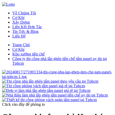
Về Chúng Tôi
Cơ Khí
Xây Dựng
Liên Kết Hợp Tác
Tin Tức & Blog
Liên Hệ
Trang Chủ
Cơ Khí
Kho xưởng tiền chế
Công ty thi công nhà lắp ghép tiền chế tấm panel uy tín tại
Tphcm
Click vào đây
để phóng to