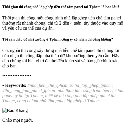
Thời gian thi công nhà lắp ghép tiền chế tấm panel tại Tphcm là bao lâu?
Thời gian thi công một công trình nhà lắp ghép tiền chế tấm panel
thường rất nhanh chóng, chỉ từ 2 đến 4 tuần, tùy thuộc vào quy mô
và yêu cầu cụ thể của dự án.
Tôi cần tháo dỡ nhà xưởng ở Tphcm công ty có nhận thi công không?
Có, ngoài thi công xây dựng nhà tiền chế tấm panel thì chúng tôi
còn nhận thi công đập phá tháo dỡ kho xưởng theo yêu cầu. Hãy
cho chúng tôi biết vị trí để thợ đến khảo sát và báo giá chính xác
cho bạn.
•••••••••••••••••
• Keywords:
#nha_tien_che_tphcm; #nha_lap_ghep_tphcm;
#thi_cong_tam_panel_tphcm; nhà thầu làm công trình tiền chế tấm
panel uy tín tại Tphcm, thiết kế thi công nhà lắp ghép panel tại
Tphcm, công ty làm nhà tấm panel lắp ghép ở Tphcm
Chào mọi người,