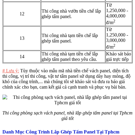
Từ
1,250,000 -
Thi công nhà vườn tiền chế lắp
12
4,000,000
ghép tấm panel.
2
đ/m
Từ
1,250,000 -
Thi công nhà tạm tiền chế lắp
13
3,000,000
ghép tấm panel.
2
đ/m
Thi công nhà tạm tiền chế lắp
Khảo sát báo
14
ghép tấm panel theo yêu cầu.
giá trực tiếp
# Lưu ý:
Tùy thuộc vào mẫu mã nhà tiền chế vách panel, diện tích
thi công, vị trí thi công, vật tư tấm panel sử dụng dày hay mỏng, độ
khó của công trình,... mà chúng tôi sẽ khảo sát và đưa ra báo giá
chính xác cho bạn, cam kết giá cả cạnh tranh và phục vụ bài bản.
Thi công phòng sạch vách panel, nhà lắp ghép tấm panel tại Tphcm
giá tốt
Danh Mục Công Trình Lắp Ghép Tấm Panel Tại Tphcm