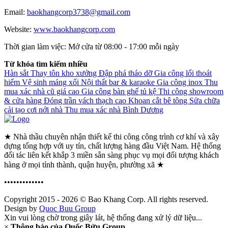
Email:
baokhangcorp3738@gmail.com
Website:
www.baokhangcorp.com
Thời gian làm việc:
Mở cửa từ 08:00 - 17:00 mỗi ngày
Từ khóa tìm kiếm nhiều
Hàn sắt
Thay tôn kho xưởng
Đập phá tháo dỡ
Gia công lối thoát
hiểm
Vệ sinh máng xối
Nội thất bar & karaoke
Gia công inox
Thu
mua xác nhà cũ giá cao
Gia công bàn ghế tủ kệ
Thi công showroom
& cửa hàng
Đóng trần vách thạch cao
Khoan cắt bê tông
Sửa chữa
cải tạo cơi nới nhà
Thu mua xác nhà Bình Dương
★ Nhà thầu chuyên nhận thiết kế thi công công trình cơ khí và xây
dựng tổng hợp với uy tín, chất lượng hàng đầu Việt Nam. Hệ thống
đối tác liên kết khắp 3 miền sẵn sàng phục vụ mọi đối tượng khách
hàng ở mọi tỉnh thành, quận huyện, phường xã ★
•••••••••••••
Copyright 2015 - 2026 © Bao Khang Corp. All rights reserved.
Design by
Quoc Buu Group
Xin vui lòng chờ trong giây lát, hệ thống đang xử lý dữ liệu...
×
Thông báo của Quốc Bửu Group