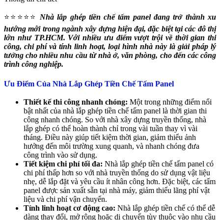
⭐⭐⭐⭐⭐
Nhà lắp ghép tiền chế tấm panel đang trở thành xu
hướng mới trong ngành xây dựng hiện đại, đặc biệt tại các đô thị
lớn như TP.HCM. Với nhiều ưu điểm vượt trội về thời gian thi
công, chi phí và tính linh hoạt, loại hình nhà này là giải pháp lý
tưởng cho nhiều nhu cầu từ nhà ở, văn phòng, cho đến các công
trình công nghiệp.
Ưu Điểm Của Nhà Lắp Ghép Tiền Chế Tấm Panel
Thiết kế thi công nhanh chóng:
Một trong những điểm nổi
bật nhất của nhà lắp ghép tiền chế tấm panel là thời gian thi
công nhanh chóng. So với nhà xây dựng truyền thống, nhà
lắp ghép có thể hoàn thành chỉ trong vài tuần thay vì vài
tháng. Điều này giúp tiết kiệm thời gian, giảm thiểu ảnh
hưởng đến môi trường xung quanh, và nhanh chóng đưa
công trình vào sử dụng.
Tiết kiệm chi phí tối đa:
Nhà lắp ghép tiền chế tấm panel có
chi phí thấp hơn so với nhà truyền thống do sử dụng vật liệu
nhẹ, dễ lắp đặt và yêu cầu ít nhân công hơn. Đặc biệt, các tấm
panel được sản xuất sẵn tại nhà máy, giảm thiểu lãng phí vật
liệu và chi phí vận chuyển.
Tính linh hoạt cơ động cao:
Nhà lắp ghép tiền chế có thể dễ
dàng thay đổi, mở rộng hoặc di chuyển tùy thuộc vào nhu cầu