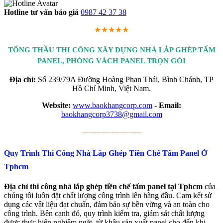
Hotline tư vấn báo giá
0987 42 37 38
★★★★★
TỔNG THẦU THI CÔNG XÂY DỰNG NHÀ LẮP GHÉP TẤM
PANEL, PHÒNG VÁCH PANEL TRỌN GÓI
Địa chỉ:
Số 239/79A Đường Hoàng Phan Thái, Bình Chánh, TP
Hồ Chí Minh, Việt Nam.
Website:
www.baokhangcorp.com
-
Email:
baokhangcorp3738@gmail.com
------------------------
Quy Trình Thi Công Nhà Lắp Ghép Tiền Chế Tấm Panel Ở
Tphcm
Địa chỉ thi công nhà lắp ghép tiền chế tấm panel tại Tphcm
của
chúng tôi luôn đặt chất lượng công trình lên hàng đầu. Cam kết sử
dụng các vật liệu đạt chuẩn, đảm bảo sự bền vững và an toàn cho
công trình. Bên cạnh đó, quy trình kiểm tra, giám sát chất lượng
được thực hiện nghiêm ngặt, từ khâu sản xuất panel cho đến khi