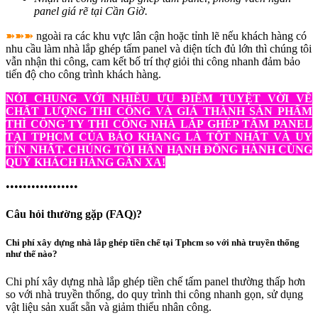
panel giá rẽ tại Cần Giờ.
➽➽➽
ngoài ra các khu vực lân cận hoặc tỉnh lẽ nếu khách hàng có
nhu cầu làm nhà lắp ghép tấm panel và diện tích đủ lớn thì chúng tôi
vẫn nhận thi công, cam kết bố trí thợ giỏi thi công nhanh đảm bảo
tiến độ cho công trình khách hàng.
NÓI CHUNG VỚI NHIỀU ƯU ĐIỂM TUYỆT VỜI VỀ
CHẤT LƯỢNG THI CÔNG VÀ GIÁ THÀNH SẢN PHẨM
THÌ CÔNG TY THI CÔNG NHÀ LẮP GHÉP TẤM PANEL
TẠI TPHCM CỦA BẢO KHANG LÀ TỐT NHẤT VÀ UY
TÍN NHẤT. CHÚNG TÔI HÂN HẠNH ĐỒNG HÀNH CÙNG
QUÝ KHÁCH HÀNG GẦN XA!
•••••••••••••••••
Câu hỏi thường gặp (FAQ)?
Chi phí xây dựng nhà lắp ghép tiền chế tại Tphcm so với nhà truyền thống
như thế nào?
Chi phí xây dựng nhà lắp ghép tiền chế tấm panel thường thấp hơn
so với nhà truyền thống, do quy trình thi công nhanh gọn, sử dụng
vật liệu sản xuất sẵn và giảm thiểu nhân công.