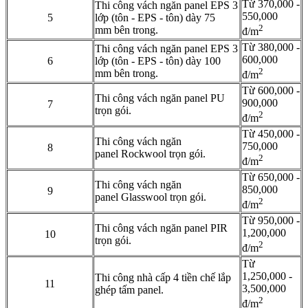
Từ 370,000 -
Thi công vách ngăn panel EPS 3
550,000
5
lớp (tôn - EPS - tôn) dày 75
2
mm bên trong.
đ/m
Từ 380,000 -
Thi công vách ngăn panel EPS 3
600,000
6
lớp (tôn - EPS - tôn) dày 100
2
mm bên trong.
đ/m
Từ 600,000 -
Thi công vách ngăn panel PU
900,000
7
trọn gói.
2
đ/m
Từ 450,000 -
Thi công vách ngăn
750,000
8
panel Rockwool trọn gói.
2
đ/m
Từ 650,000 -
Thi công vách ngăn
850,000
9
panel Glasswool trọn gói.
2
đ/m
Từ 950,000 -
Thi công vách ngăn panel PIR
1,200,000
10
trọn gói.
2
đ/m
Từ
1,250,000 -
Thi công nhà cấp 4 tiền chế lắp
11
3,500,000
ghép tấm panel.
2
đ/m