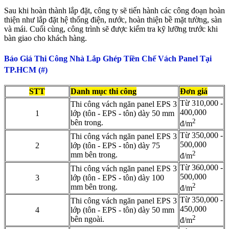
Sau khi hoàn thành lắp đặt, công ty sẽ tiến hành các công đoạn hoàn
thiện như lắp đặt hệ thống điện, nước, hoàn thiện bề mặt tường, sàn
và mái. Cuối cùng, công trình sẽ được kiểm tra kỹ lưỡng trước khi
bàn giao cho khách hàng.
Báo Giá Thi Công Nhà Lắp Ghép Tiền Chế Vách Panel Tại
TP.HCM
(#)
STT
Danh mục thi công
Đơn giá
Từ 310,000 -
Thi công vách ngăn panel EPS 3
400,000
1
lớp (tôn - EPS - tôn) dày 50 mm
2
bên trong.
đ/m
Từ 350,000 -
Thi công vách ngăn panel EPS 3
500,000
2
lớp (tôn - EPS - tôn) dày 75
2
mm bên trong.
đ/m
Từ 360,000 -
Thi công vách ngăn panel EPS 3
500,000
3
lớp (tôn - EPS - tôn) dày 100
2
mm bên trong.
đ/m
Từ 350,000 -
Thi công vách ngăn panel EPS 3
450,000
4
lớp (tôn - EPS - tôn) dày 50 mm
2
bên ngoài.
đ/m