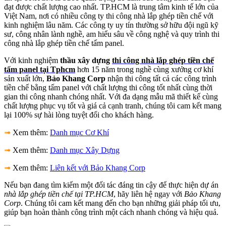
đạt được chất lượng cao nhất. TP.HCM là trung tâm kinh tế lớn của
Việt Nam, nơi có nhiều công ty thi công nhà lắp ghép tiền chế với
kinh nghiệm lâu năm. Các công ty uy tín thường sở hữu đội ngũ kỹ
sư, công nhân lành nghề, am hiểu sâu về công nghệ và quy trình thi
công nhà lắp ghép tiền chế tấm panel.
Với kinh nghiệm
thầu xây dựng
thi công nhà lắp ghép tiền chế
tấm panel tại Tphcm
hơn 15 năm trong nghề cùng xưởng cơ khí
sản xuất lớn,
Bảo Khang Corp
nhận thi công tất cả các công trình
tiền chế bằng tấm panel với chất lượng thi công tốt nhất cùng thời
gian thi công nhanh chóng nhất. Với đa dạng mẫu mã thiết kế cùng
chất lượng phục vụ tốt và giá cả cạnh tranh, chúng tôi cam kết mang
lại 100% sự hài lòng tuyệt đối cho khách hàng.
➟
Xem thêm:
Danh mục Cơ Khí
➟
Xem thêm:
Danh mục Xây Dựng
➟
Xem thêm:
Liên kết với Bảo Khang Corp
Nếu bạn đang tìm kiếm một đối tác đáng tin cậy để thực hiện dự án
nhà lắp ghép tiền chế tại TP.HCM
, hãy liên hệ ngay với
Bảo Khang
Corp
. Chúng tôi cam kết mang đến cho bạn những giải pháp tối ưu,
giúp bạn hoàn thành công trình một cách nhanh chóng và hiệu quả.