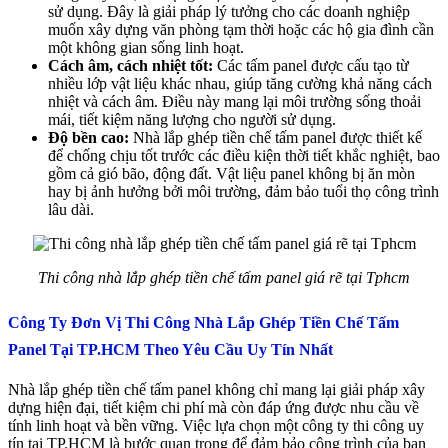
sử dụng. Đây là giải pháp lý tưởng cho các doanh nghiệp
muốn xây dựng văn phòng tạm thời hoặc các hộ gia đình cần
một không gian sống linh hoạt.
Cách âm, cách nhiệt tốt:
Các tấm panel được cấu tạo từ
nhiều lớp vật liệu khác nhau, giúp tăng cường khả năng cách
nhiệt và cách âm. Điều này mang lại môi trường sống thoải
mái, tiết kiệm năng lượng cho người sử dụng.
Độ bền cao:
Nhà lắp ghép tiền chế tấm panel được thiết kế
để chống chịu tốt trước các điều kiện thời tiết khắc nghiệt, bao
gồm cả gió bão, động đất. Vật liệu panel không bị ăn mòn
hay bị ảnh hưởng bởi môi trường, đảm bảo tuổi thọ công trình
lâu dài.
Thi công nhà lắp ghép tiền chế tấm panel giá rẽ tại Tphcm
Công Ty Đơn Vị Thi Công Nhà Lắp Ghép Tiền Chế Tấm
Panel Tại TP.HCM Theo Yêu Cầu Uy Tín Nhất
Nhà lắp ghép tiền chế tấm panel không chỉ mang lại giải pháp xây
dựng hiện đại, tiết kiệm chi phí mà còn đáp ứng được nhu cầu về
tính linh hoạt và bền vững. Việc lựa chọn một công ty thi công uy
tín tại TP.HCM là bước quan trọng để đảm bảo công trình của bạn